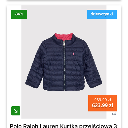
-34%
dziewczynki
939.99 zł
623.99 zł
szt
Polo Ralph Lauren Kurtka przejściowa 322