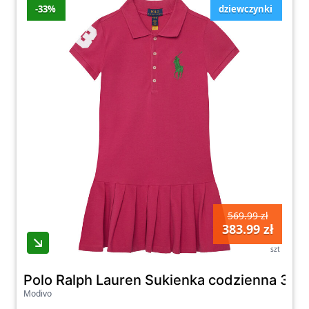
-33%
dziewczynki
569.99 zł
383.99 zł
szt
Polo Ralph Lauren Sukienka codzienna 31
Modivo