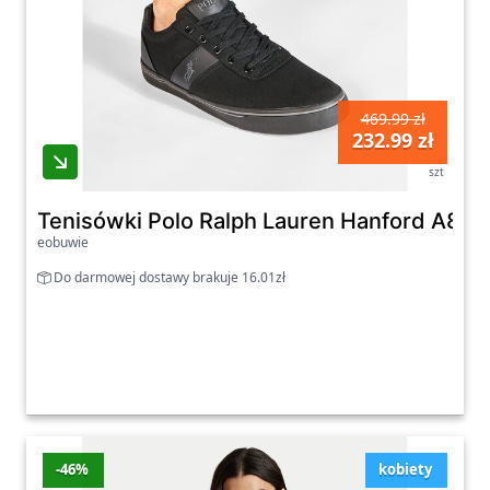
469.99 zł
232.99 zł
szt
Tenisówki Polo Ralph Lauren Hanford A8
eobuwie
Do darmowej dostawy brakuje 16.01zł
-46%
kobiety