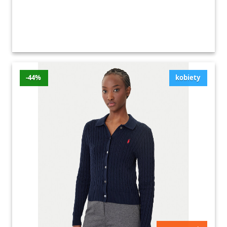
-44%
kobiety