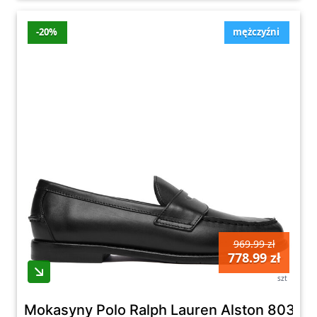
-20%
mężczyźni
969.99 zł
778.99 zł
szt
Mokasyny Polo Ralph Lauren Alston 80393