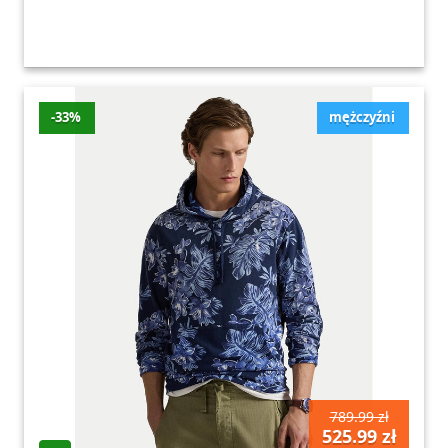
-33%
mężczyźni
789.99 zł
525.99 zł