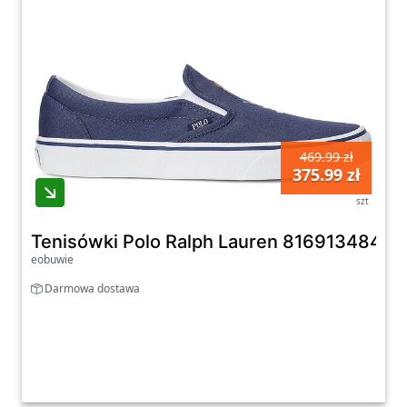
469.99 zł
375.99 zł
szt
Tenisówki Polo Ralph Lauren 81691348400
eobuwie
Darmowa dostawa