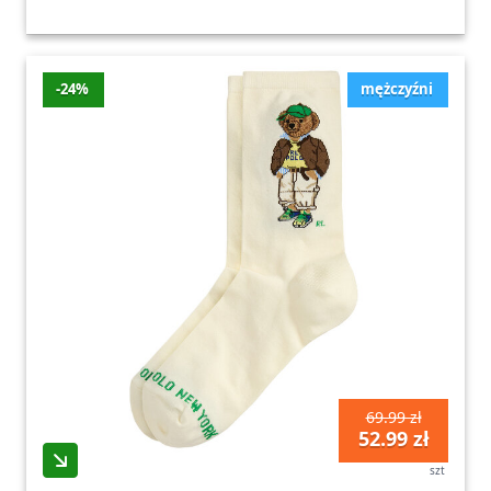
-24%
mężczyźni
69.99 zł
52.99 zł
szt