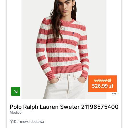
979.99 zł
526.99 zł
szt
Polo Ralph Lauren Sweter 211965754001 Ró
Modivo
Darmowa dostawa