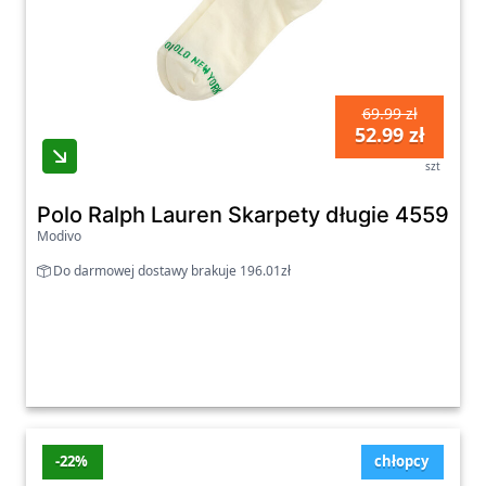
69.99 zł
52.99 zł
szt
Polo Ralph Lauren Skarpety długie 455982
Modivo
Do darmowej dostawy brakuje 196.01zł
-22%
chłopcy