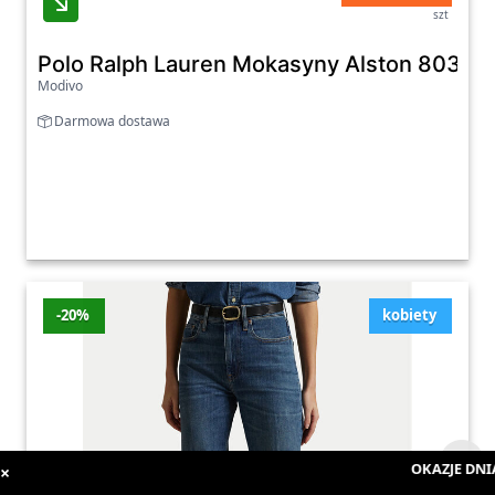
szt
Polo Ralph Lauren Mokasyny Alston 8039
Modivo
Darmowa dostawa
-20%
kobiety
OKAZJE DNIA
:
×