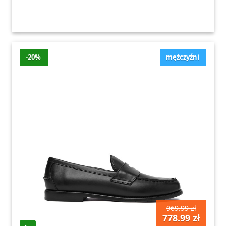
-20%
mężczyźni
969.99 zł
778.99 zł