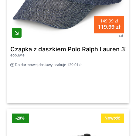
149.99 zł
119.99 zł
szt
Czapka z daszkiem Polo Ralph Lauren 322
eobuwie
Do darmowej dostawy brakuje 129.01zł
-20%
Nowość