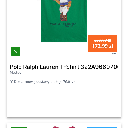
259.99 zł
172.99 zł
szt
Polo Ralph Lauren T-Shirt 322A96607001 Zi
Modivo
Do darmowej dostawy brakuje 76.01zł