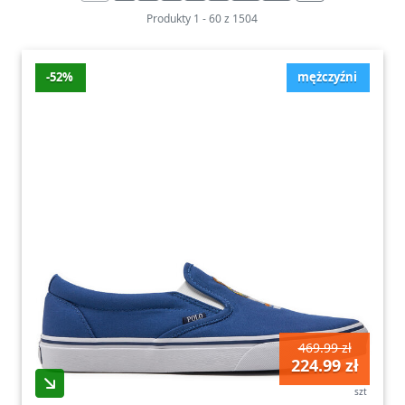
Produkty
1
-
60
z
1504
-52%
mężczyźni
469.99 zł
224.99 zł
szt