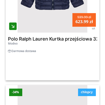
939.99 zł
623.99 zł
szt
Polo Ralph Lauren Kurtka przejściowa 321
Modivo
Darmowa dostawa
-34%
chłopcy