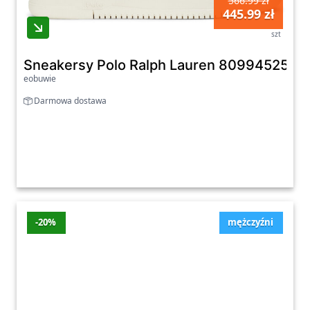
566.99 zł
445.99 zł
szt
Sneakersy Polo Ralph Lauren 8099452510
eobuwie
Darmowa dostawa
-20%
mężczyźni