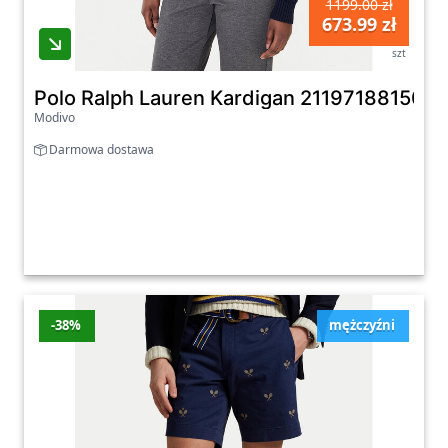
1199.00 zł
673.99 zł
szt
Polo Ralph Lauren Kardigan 211971881501 G
Modivo
Darmowa dostawa
-38%
mężczyźni