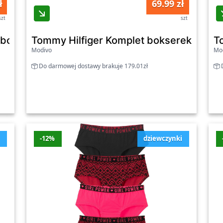
ł
69.99 zł
ugi klienta. Odpowiednia bielizna to podstawa udanego dnia
szt
szt
tegorii Majtki.
 bokserek 8405-51 Czarny
Tommy Hilfiger Komplet bokserek UB0U
T
Modivo
Mo
Do darmowej dostawy brakuje 179.01zł
D
i
-12%
dziewczynki