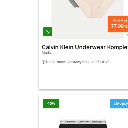
91.99 zł
77.99 z
Calvin Klein Underwear Kompl
Modivo
Do darmowej dostawy brakuje 171.01zł
-10%
chłopc