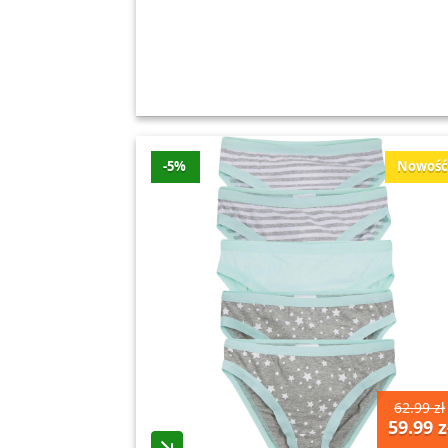
-5%
Nowoś
62.99 zł
59.99 z