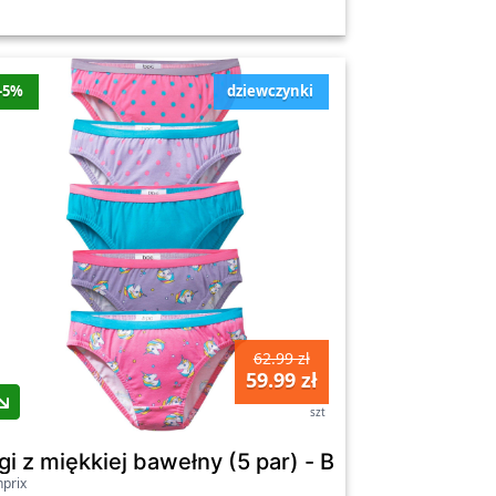
-5%
dziewczynki
62.99 zł
59.99 zł
szt
 - Bonprix
gi z miękkiej bawełny (5 par) - Bonprix
prix