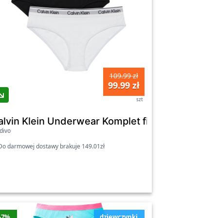
109.99 zł
99.99 zł
szt
80G800726 Kolorowy
alvin Klein Underwear Komplet fig G80G80072
divo
o darmowej dostawy brakuje 149.01zł
-7%
dziewczynki