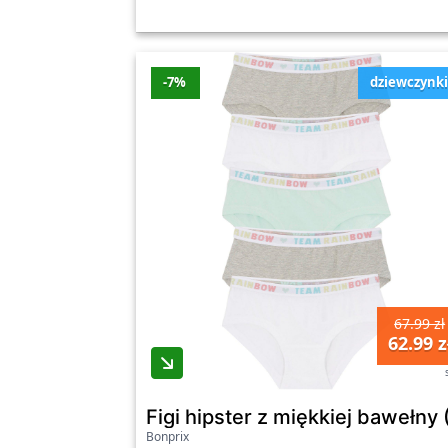
-7%
dziewczynk
67.99 zł
62.99 z
Figi hipster z miękkiej bawełny 
Bonprix