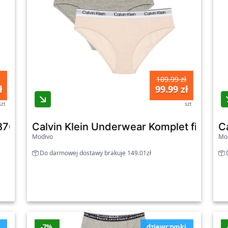
109.99 zł
ł
99.99 zł
szt
szt
k B70B700506 Kolorowy
Calvin Klein Underwear Komplet fig G
C
Modivo
Mo
Do darmowej dostawy brakuje 149.01zł
D
i
-7%
dziewczynki