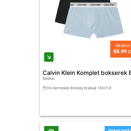
98.99 zł
88.99 z
Calvin Klein Komplet boksere
Modivo
Do darmowej dostawy brakuje 160.01zł
-8%
dziewczynk