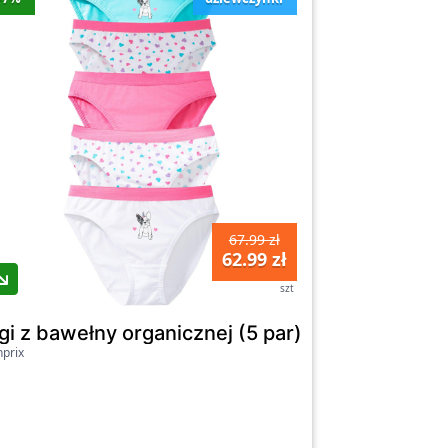
67.99 zł
62.99 zł
szt
nprix
gi z bawełny organicznej (5 par) - Bonprix
prix