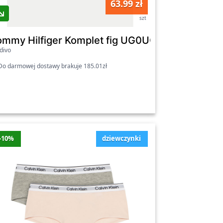
63.99 zł
, dlatego zadbaj o swój komfort i wybierz
szt
B00550 Niebieski
ommy Hilfiger Komplet fig UG0UG00750 Kolor
divo
o darmowej dostawy brakuje 185.01zł
-10%
dziewczynki