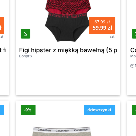
67.99 zł
ł
59.99 zł
szt
szt
et fig G80G800726 Kolorowy
Figi hipster z miękką bawełną (5 par) - 
C
Bonprix
Mo
D
y
-9%
dziewczynki