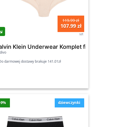
119.99 zł
107.99 zł
szt
Bonprix
alvin Klein Underwear Komplet fig G80G80072
divo
o darmowej dostawy brakuje 141.01zł
-9%
dziewczynki