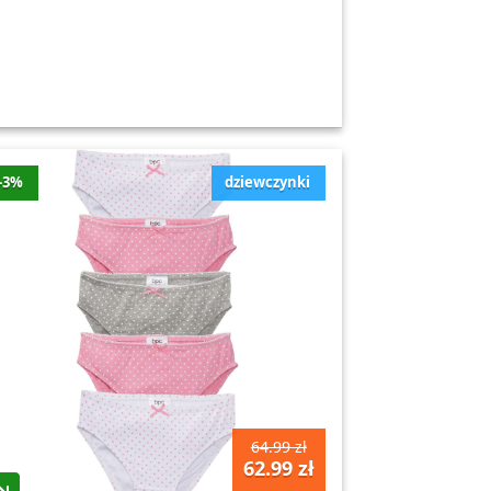
-3%
dziewczynki
64.99 zł
62.99 zł