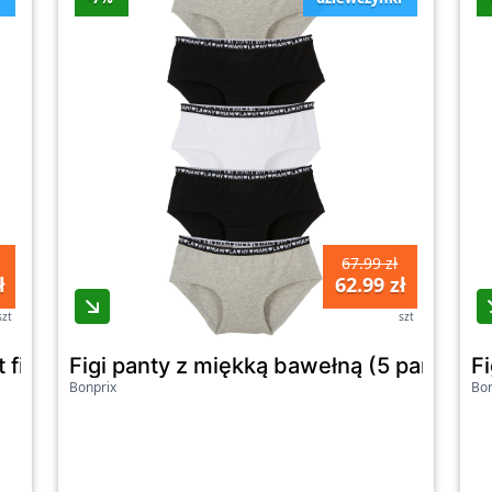
67.99 zł
ł
62.99 zł
szt
szt
et fig G80G800727 Czarny
Figi panty z miękką bawełną (5 par) - Bo
Fi
Bonprix
Bon