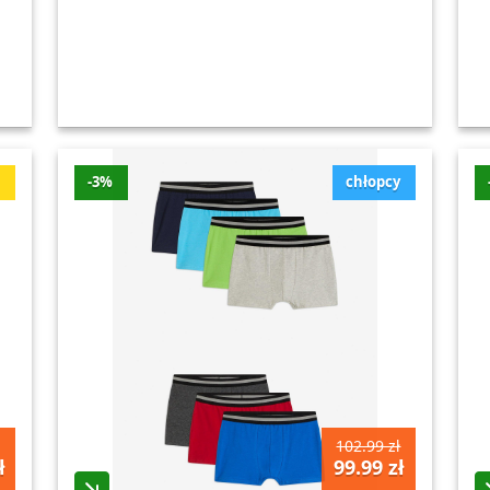
ć
-3%
chłopcy
102.99 zł
ł
99.99 zł