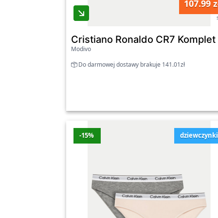
107.99 z
szybkiej dostawy oraz profesjonalnej obsł
najlepsze dla siebie rozwiązania z naszej ka
Cristiano Ronaldo CR7 Komplet
Modivo
Do darmowej dostawy brakuje 141.01zł
-15%
dziewczynk