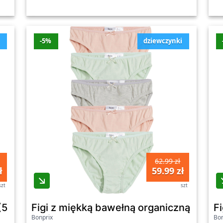
i
-5%
dziewczynki
62.99 zł
ł
59.99 zł
szt
szt
(5 par) - Bonprix
Figi z miękką bawełną organiczną (5 par)
Fi
Bonprix
Bon