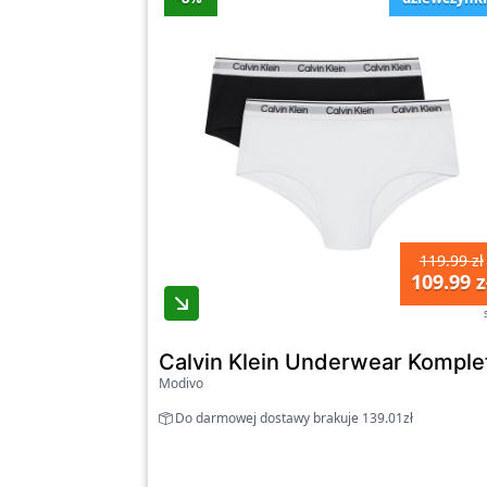
119.99 zł
109.99 z
Calvin Klein Underwear Kompl
Modivo
Do darmowej dostawy brakuje 139.01zł