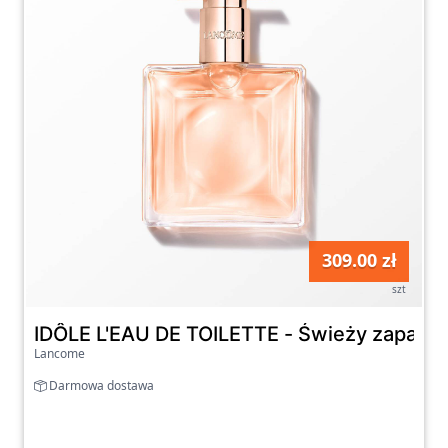
potrzebujesz do kompleksowej pielęgnacji i
pięknego wyglądu. Odkryj moc kosmetyków
tej francuskiej marki i podkreśl swoje
naturalne piękno z pomocą produktów
Lancome dostępnych na naszej platformie
zakupowej.
309.00 zł
szt
IDÔLE L'EAU DE TOILETTE - Świeży zapach z
Lancome
Darmowa dostawa