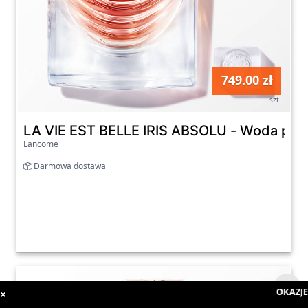
749.00 zł
szt
LA VIE EST BELLE IRIS ABSOLU - Woda pe
Lancome
Darmowa dostawa
OKAZJE 
×