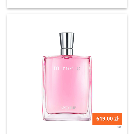
619.00 zł
szt