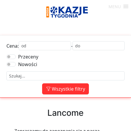
Skip
MENU
to
Moda
content
-
Okazje
Tygodnia
Cena:
-
Przeceny
Nowości
Wszystkie filtry
Lancome