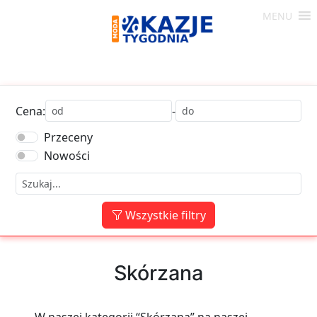
Skip
MENU
to
Moda
content
-
Okazje
Tygodnia
Cena:
-
Przeceny
Nowości
Wszystkie filtry
Skórzana