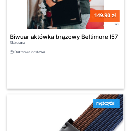
149.90 zł
szt
Biwuar aktówka brązowy Beltimore I57
Skórzana
Darmowa dostawa
mężczyźni