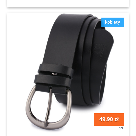
kobiety
49.90 zł
szt