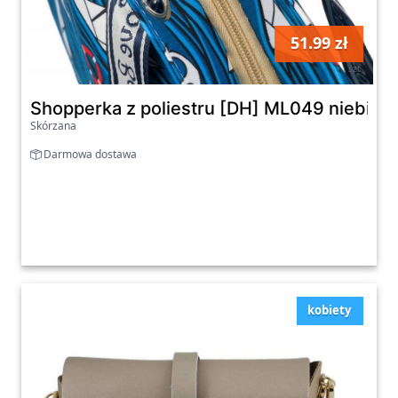
51.99 zł
szt
Shopperka z poliestru [DH] ML049 niebies
Skórzana
Darmowa dostawa
kobiety