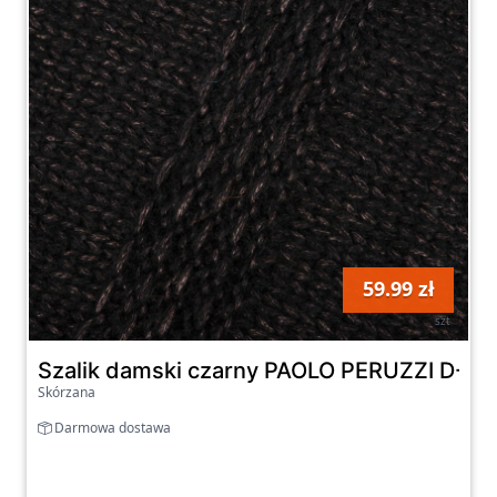
zapraszamy do odkrywania oferty sklepu na
GetLook!
59.99 zł
szt
Szalik damski czarny PAOLO PERUZZI D-03
Skórzana
Darmowa dostawa