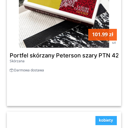
101.99 zł
szt
Portfel skórzany Peterson szary PTN 423
Skórzana
Darmowa dostawa
kobiety