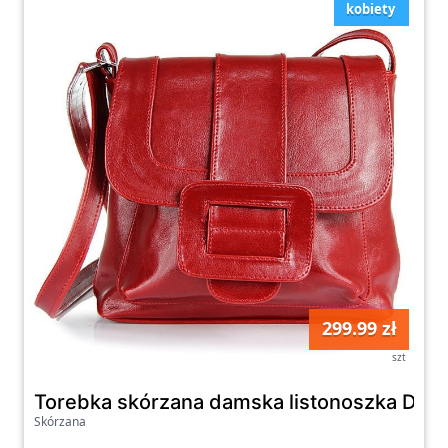
kobiety
299.99 zł
szt
Torebka skórzana damska listonoszka DAN
Skórzana