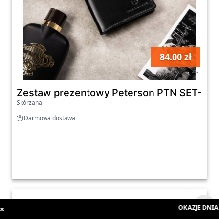
84.00 zł
szt
Zestaw prezentowy Peterson PTN SET-M-1
Skórzana
Darmowa dostawa
OKAZJE DNIA
:
:
×