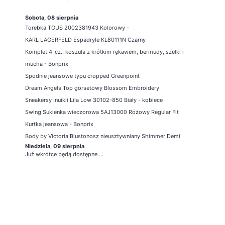
Sobota, 08 sierpnia
Torebka TOUS 2002381943 Kolorowy -
KARL LAGERFELD Espadryle KL80111N Czarny
Komplet 4-cz.: koszula z krótkim rękawem, bermudy, szelki i
mucha - Bonprix
Spodnie jeansowe typu cropped Greenpoint
Dream Angels Top gorsetowy Blossom Embroidery
Sneakersy Inuikii Lila Low 30102-850 Biały - kobiece
Swing Sukienka wieczorowa 5AJ13000 Różowy Regular Fit
Kurtka jeansowa - Bonprix
Body by Victoria Biustonosz nieusztywniany Shimmer Demi
Niedziela, 09 sierpnia
Już wkrótce będą dostępne ...