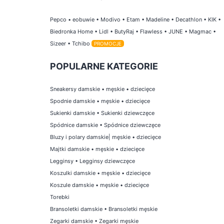
Pepco
•
eobuwie
•
Modivo
•
Etam
•
Madeline
•
Decathlon
•
KIK
•
Biedronka Home
•
Lidl
•
ButyRaj
•
Flawless
•
JUNE
•
Magmac
•
Sizeer
•
Tchibo
PROMOCJE
POPULARNE KATEGORIE
Sneakersy damskie
•
męskie
•
dziecięce
Spodnie damskie
•
męskie
•
dziecięce
Sukienki damskie
•
Sukienki dziewczęce
Spódnice damskie
•
Spódnice dziewczęce
Bluzy i polary damskie
|
męskie
•
dziecięce
Majtki damskie
•
męskie
•
dziecięce
Legginsy
•
Legginsy dziewczęce
Koszulki damskie
•
męskie
•
dziecięce
Koszule damskie
•
męskie
•
dziecięce
Torebki
Bransoletki damskie
•
Bransoletki męskie
Zegarki damskie
•
Zegarki męskie