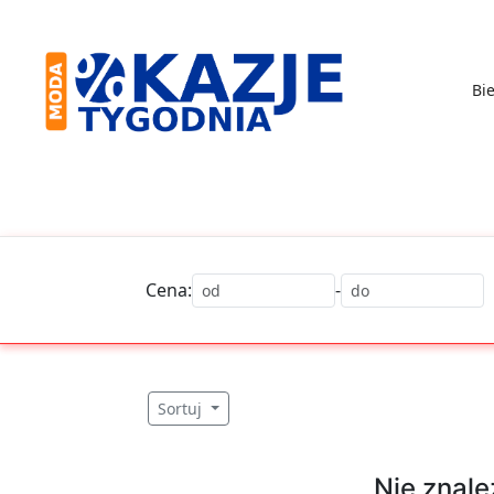
Skip
to
content
Bie
Moda
-
Okazje
Tygodnia
Cena:
-
Sortuj
Nie znale