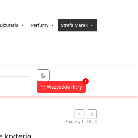
Biżuteria
Perfumy
Strefa Marek
1
Wszystkie filtry
Produkty
1
-
60
z
0
 kryteria.