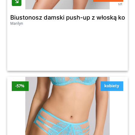
szt
Biustonosz damski push-up z włoską koronk
Marilyn
-57%
kobiety