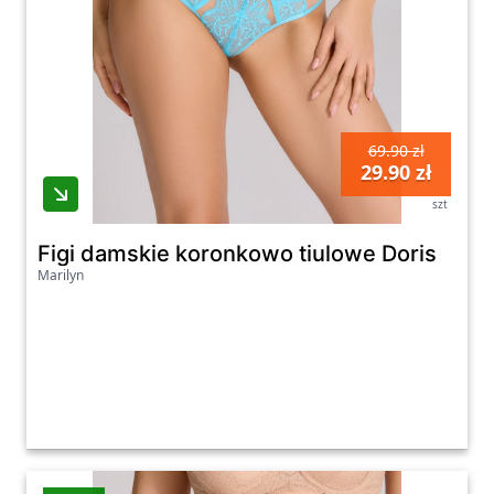
69.90 zł
29.90 zł
szt
Figi damskie koronkowo tiulowe Doris
Marilyn