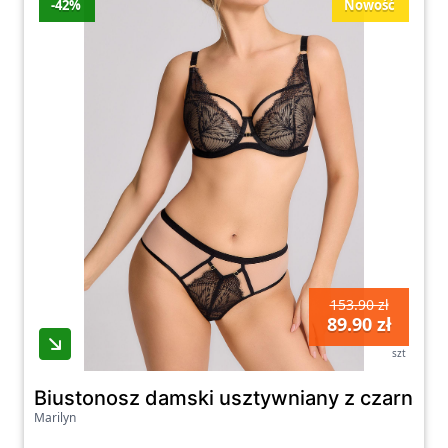
-42%
Nowość
153.90 zł
89.90 zł
szt
Biustonosz damski usztywniany z czarną ko
Marilyn