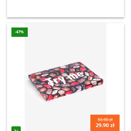
-47%
55.90 zł
29.90 zł