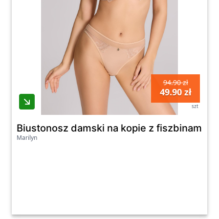
94.90 zł
49.90 zł
szt
Biustonosz damski na kopie z fiszbinami Cr
Marilyn