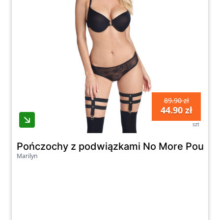
89.90 zł
44.90 zł
szt
Pończochy z podwiązkami No More Poupee 
Marilyn