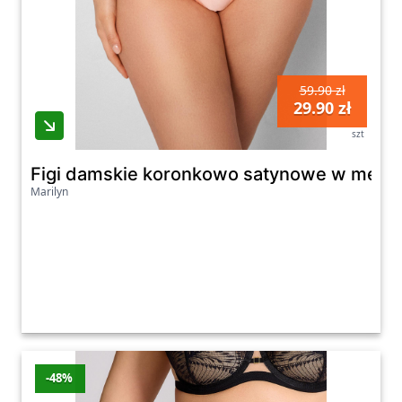
59.90 zł
29.90 zł
szt
Figi damskie koronkowo satynowe w melon
Marilyn
-48%