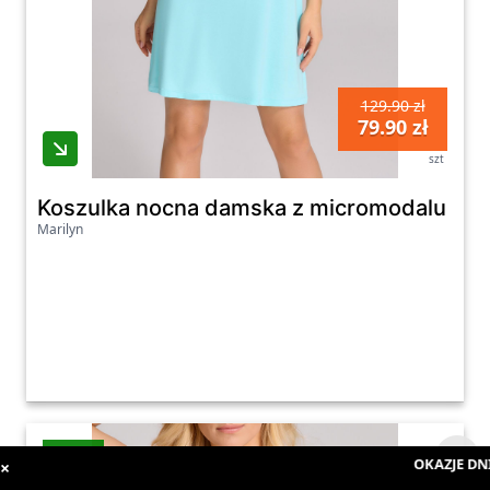
129.90 zł
79.90 zł
szt
Koszulka nocna damska z micromodalu laz
Marilyn
-38%
OKAZJE DNIA
×