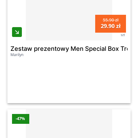
55.90 zł
29.90 zł
szt
Zestaw prezentowy Men Special Box Tropical
Marilyn
-47%