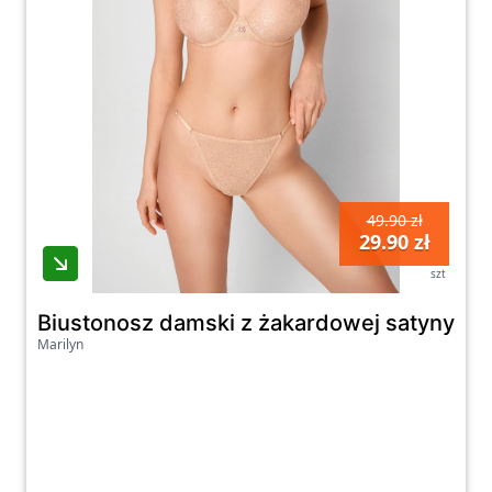
49.90 zł
29.90 zł
szt
Biustonosz damski z żakardowej satyny w 
Marilyn