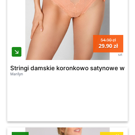
54.90 zł
29.90 zł
szt
Stringi damskie koronkowo satynowe w me
Marilyn