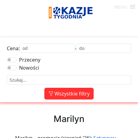
Skip
MENU
to
Moda
content
-
Okazje
Tygodnia
Cena:
-
Przeceny
Nowości
Wszystkie filtry
Marilyn