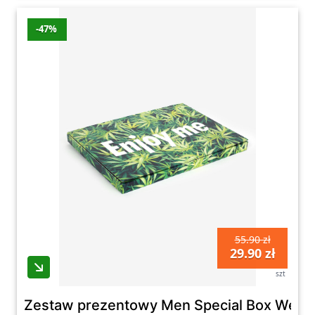
-47%
55.90 zł
29.90 zł
szt
Zestaw prezentowy Men Special Box Weed