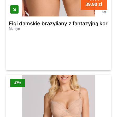
39.90 zł
szt
Figi damskie brazyliany z fantazyjną koronk
Marilyn
-47%