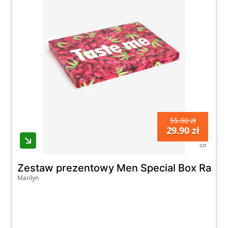
55.90 zł
29.90 zł
szt
Zestaw prezentowy Men Special Box Raspbe
Marilyn