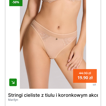
-56%
44.90 zł
19.90 zł
szt
Stringi cieliste z tiulu i koronkowym akce
Marilyn