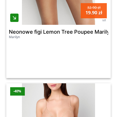
32.90 zł
19.90 zł
szt
Neonowe figi Lemon Tree Poupee Marilyn,
Marilyn
-40%