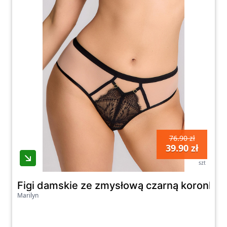
76.90 zł
39.90 zł
szt
Figi damskie ze zmysłową czarną koronką i 
Marilyn