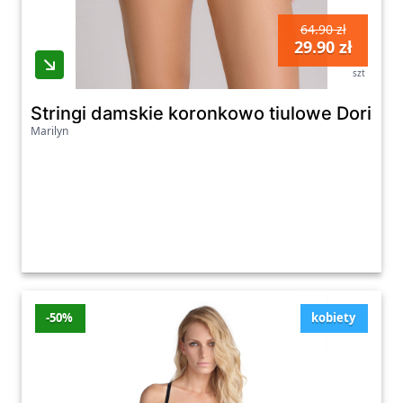
64.90 zł
29.90 zł
szt
Stringi damskie koronkowo tiulowe Doris
Marilyn
-50%
kobiety