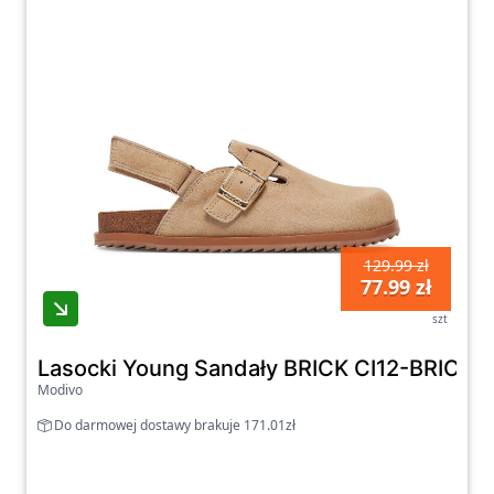
129.99 zł
77.99 zł
szt
Lasocki Young Sandały BRICK CI12-BRICK-
Modivo
Do darmowej dostawy brakuje 171.01zł