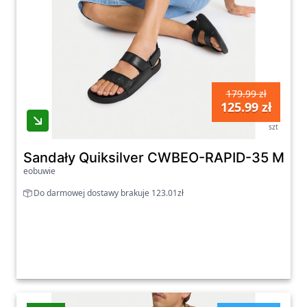
179.99 zł
125.99 zł
szt
Sandały Quiksilver CWBEO-RAPID-35 MI08 
eobuwie
Do darmowej dostawy brakuje 123.01zł