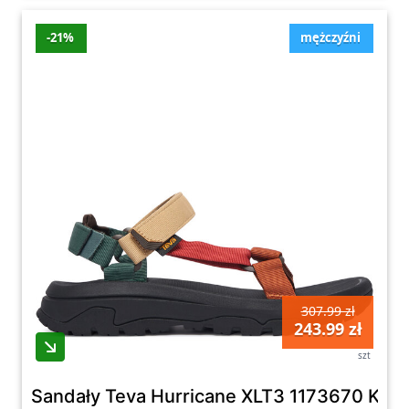
-21%
mężczyźni
307.99 zł
243.99 zł
szt
Sandały Teva Hurricane XLT3 1173670 Kolo