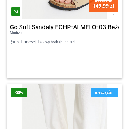
299.99 zł
149.99 zł
szt
Go Soft Sandały EOHP-ALMELO-03 Beżow
Modivo
Do darmowej dostawy brakuje 99.01zł
-50%
mężczyźni