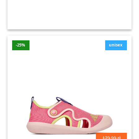
-25%
unisex
179.99 zł