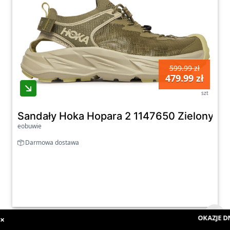
599.99 zł
479.99 zł
szt
Sandały Hoka Hopara 2 1147650 Zielony - 
eobuwie
Darmowa dostawa
OKAZJE DN
×