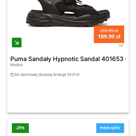
259.99 zł
189.99 zł
szt
Puma Sandały Hypnotic Sandal 401653 01 
Modivo
Do darmowej dostawy brakuje 59.01zł
-25%
mężczyźni