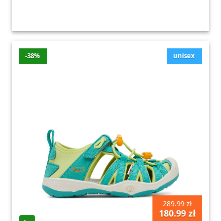
-38%
unisex
289.99 zł
180.99 zł