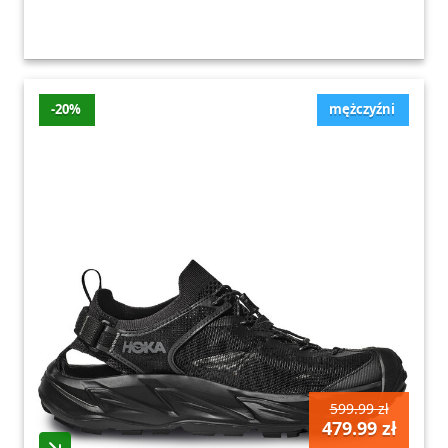
-20%
mężczyźni
599.99 zł
479.99 zł