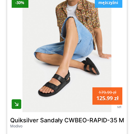
-30%
mężczyźni
179.99 zł
125.99 zł
szt
Quiksilver Sandały CWBEO-RAPID-35 MI08
Modivo