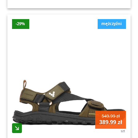
-29%
mężczyźni
549.99 zł
389.99 zł
szt