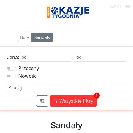
Skip
MENU
to
Moda
content
-
Okazje
Buty
Sandały
Tygodnia
Cena:
-
Przeceny
Nowości
1
Wszystkie filtry
Sandały