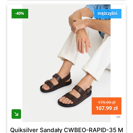
-40%
mężczyźni
179.99 zł
107.99 zł
szt
Quiksilver Sandały CWBEO-RAPID-35 MI08