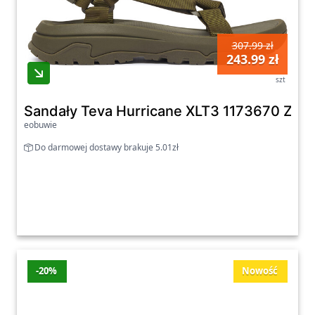
307.99 zł
243.99 zł
szt
Sandały Teva Hurricane XLT3 1173670 Ziel
eobuwie
Do darmowej dostawy brakuje 5.01zł
-20%
Nowość