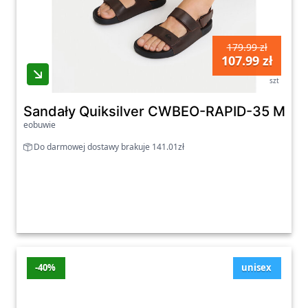
179.99 zł
107.99 zł
szt
Sandały Quiksilver CWBEO-RAPID-35 MI08
eobuwie
Do darmowej dostawy brakuje 141.01zł
-40%
unisex