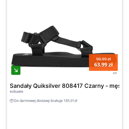
90.99 zł
63.99 zł
szt
Sandały Quiksilver 808417 Czarny - męski
eobuwie
Do darmowej dostawy brakuje 185.01zł