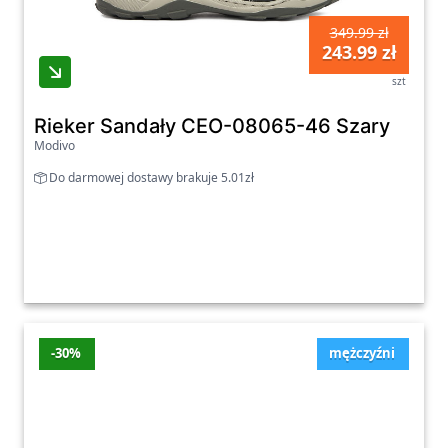
349.99 zł
243.99 zł
szt
Rieker Sandały CEO-08065-46 Szary
Modivo
Do darmowej dostawy brakuje 5.01zł
-30%
mężczyźni