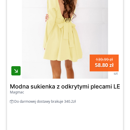
139.99 zł
58.80 zł
szt
Modna sukienka z odkrytymi plecami LEVIA
Magmac
Do darmowej dostawy brakuje 340.2zł