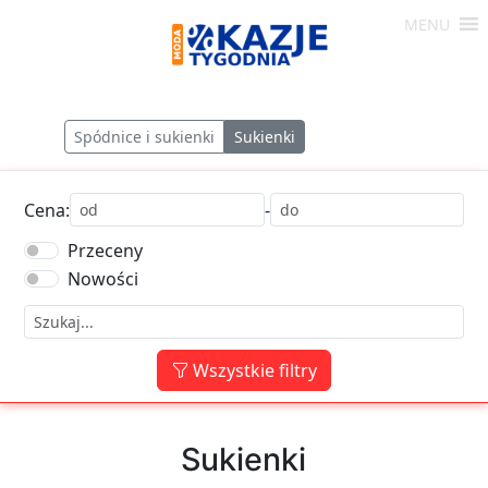
Skip
MENU
to
Moda
content
-
Okazje
Spódnice i sukienki
Sukienki
Tygodnia
Cena:
-
Przeceny
Nowości
Wszystkie filtry
Sukienki