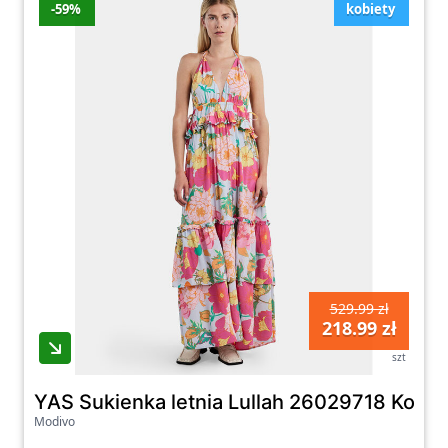
-59%
kobiety
529.99 zł
218.99 zł
szt
YAS Sukienka letnia Lullah 26029718 Kolor
Modivo