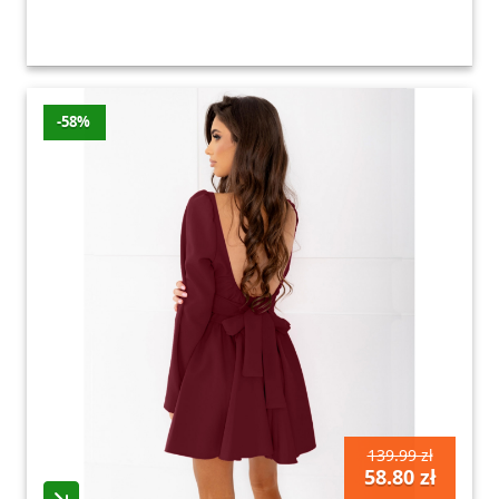
-58%
139.99 zł
58.80 zł