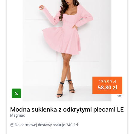
139.99 zł
58.80 zł
szt
Modna sukienka z odkrytymi plecami LEVIA
Magmac
Do darmowej dostawy brakuje 340.2zł