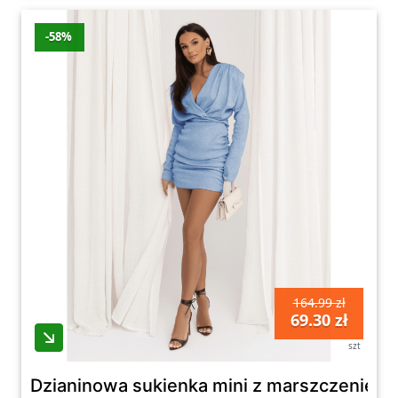
-58%
164.99 zł
69.30 zł
szt
Dzianinowa sukienka mini z marszczeniem Z