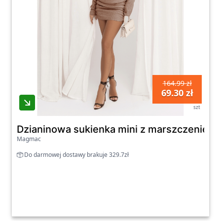
164.99 zł
69.30 zł
szt
Dzianinowa sukienka mini z marszczeniem 
Magmac
Do darmowej dostawy brakuje 329.7zł