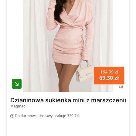
164.99 zł
69.30 zł
szt
Dzianinowa sukienka mini z marszczeniem 
Magmac
Do darmowej dostawy brakuje 329.7zł