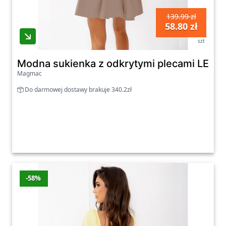
139.99 zł
58.80 zł
szt
Modna sukienka z odkrytymi plecami LEVIA
Magmac
Do darmowej dostawy brakuje 340.2zł
-58%