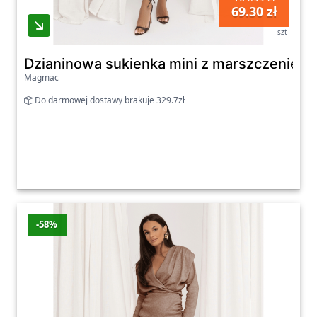
69.30 zł
szt
Dzianinowa sukienka mini z marszczeniem
Magmac
Do darmowej dostawy brakuje 329.7zł
-58%