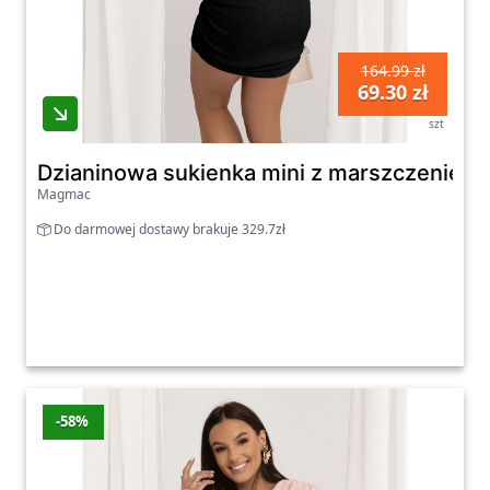
164.99 zł
69.30 zł
szt
Dzianinowa sukienka mini z marszczeniem 
Magmac
Do darmowej dostawy brakuje 329.7zł
-58%