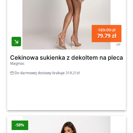
189.99 zł
79.79 zł
szt
Cekinowa sukienka z dekoltem na plecach
Magmac
Do darmowej dostawy brakuje 319.21zł
-58%