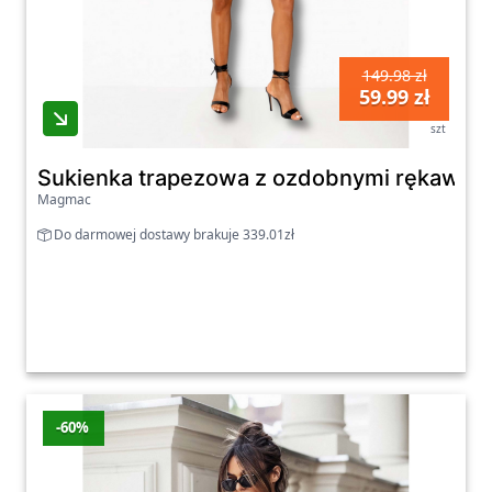
149.98 zł
59.99 zł
szt
Sukienka trapezowa z ozdobnymi rękawami
Magmac
Do darmowej dostawy brakuje 339.01zł
-60%