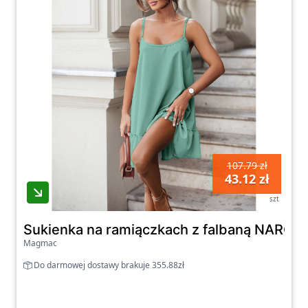
107.79 zł
43.12 zł
szt
Sukienka na ramiączkach z falbaną NARGIS
Magmac
Do darmowej dostawy brakuje 355.88zł