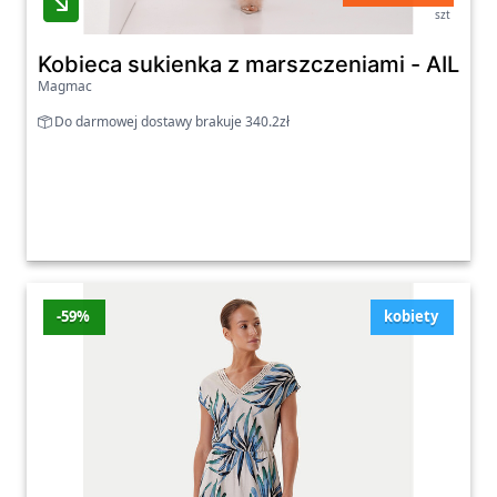
szt
Kobieca sukienka z marszczeniami - AILEEN
Magmac
Do darmowej dostawy brakuje 340.2zł
-59%
kobiety