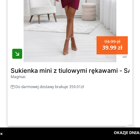
93.99 zł
39.99 zł
szt
Sukienka mini z tiulowymi rękawami - SAY
Magmac
Do darmowej dostawy brakuje 359.01zł
OKAZJE DNIA
:
: 
×