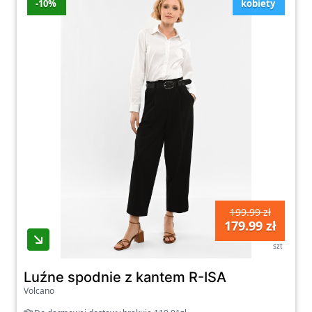
-10%
kobiety
199.99 zł
179.99 zł
szt
Luźne spodnie z kantem R-ISA
Volcano