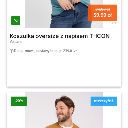
74.99 zł
59.99 zł
szt
Koszulka oversize z napisem T-ICON
Volcano
Do darmowej dostawy brakuje 239.01zł
-20%
mężczyźni