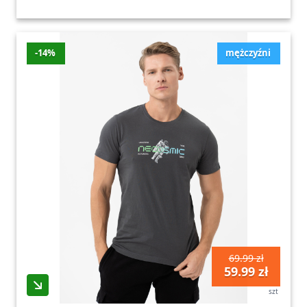
-14%
mężczyźni
69.99 zł
59.99 zł
szt