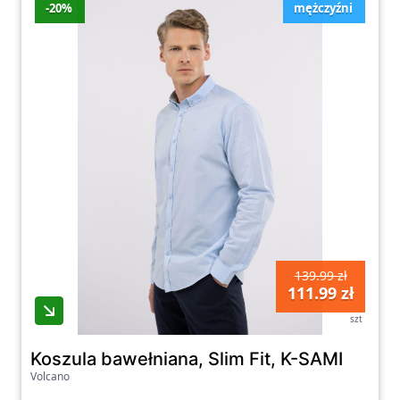
-20%
mężczyźni
139.99 zł
111.99 zł
szt
Koszula bawełniana, Slim Fit, K-SAMI
Volcano