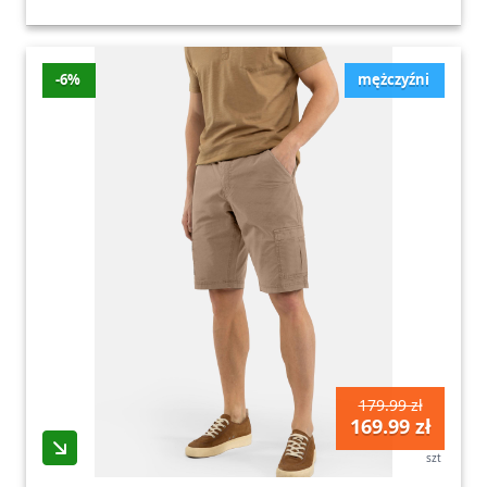
-6%
mężczyźni
179.99 zł
169.99 zł
szt