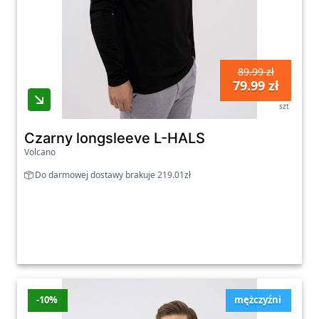
89.99 zł
79.99 zł
szt
Czarny longsleeve L-HALS
Volcano
Do darmowej dostawy brakuje 219.01zł
-10%
mężczyźni