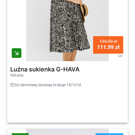
139.99 zł
111.99 zł
szt
Luźna sukienka G-HAVA
Volcano
Do darmowej dostawy brakuje 187.01zł