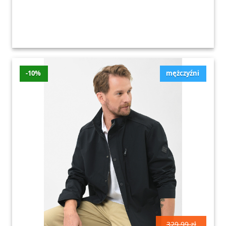
-10%
mężczyźni
329.99 zł