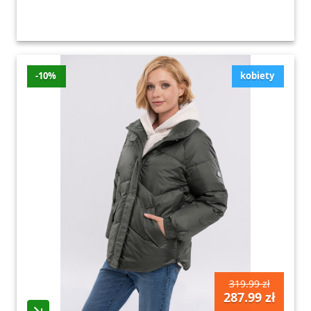
-10%
kobiety
319.99 zł
287.99 zł