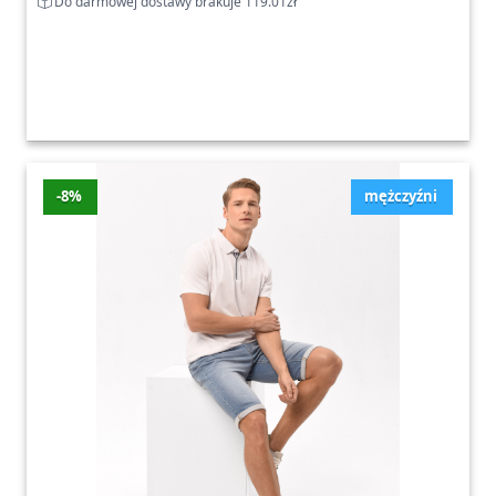
Do darmowej dostawy brakuje 119.01zł
-8%
mężczyźni