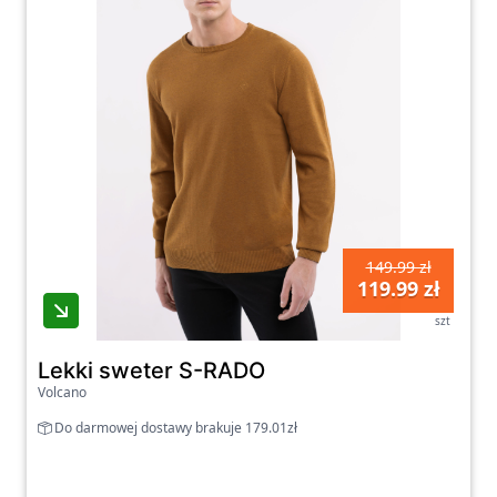
Volcano – ubrania na dłużej, które łączą pasję,
jakość i styl. Produkty Volcano możesz
przebierać także z GetLook!
149.99 zł
119.99 zł
szt
Lekki sweter S-RADO
Volcano
Do darmowej dostawy brakuje 179.01zł