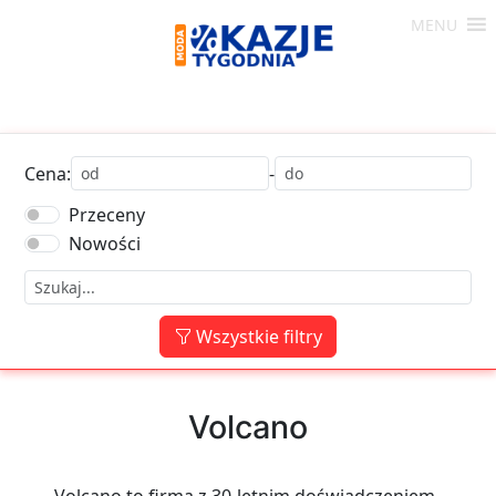
Skip
MENU
to
Moda
content
-
Okazje
Tygodnia
Cena:
-
Przeceny
Nowości
Wszystkie filtry
Volcano