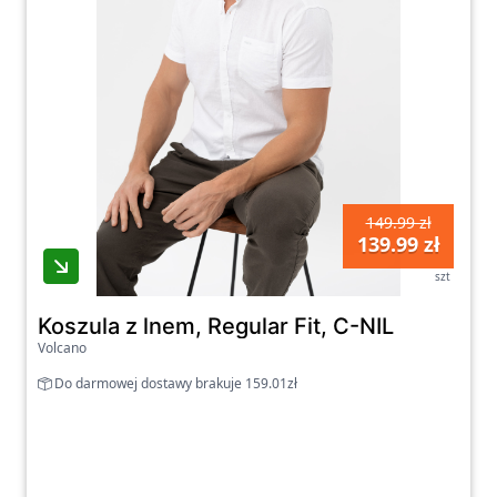
149.99 zł
139.99 zł
szt
Koszula z lnem, Regular Fit, C-NIL
Volcano
Do darmowej dostawy brakuje 159.01zł