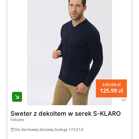
139.99 zł
125.99 zł
szt
Sweter z dekoltem w serek S-KLARO
Volcano
Do darmowej dostawy brakuje 173.01zł