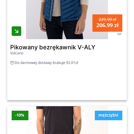
229.99 zł
206.99 zł
szt
Pikowany bezrękawnik V-ALY
Volcano
Do darmowej dostawy brakuje 92.01zł
-10%
mężczyźni