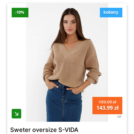
-10%
kobiety
159.99 zł
143.99 zł
szt
Sweter oversize S-VIDA