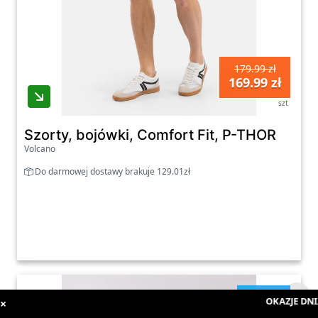
179.99 zł
169.99 zł
szt
Szorty, bojówki, Comfort Fit, P-THOR
Volcano
Do darmowej dostawy brakuje 129.01zł
kobiety
OKAZJE DNIA
:
×