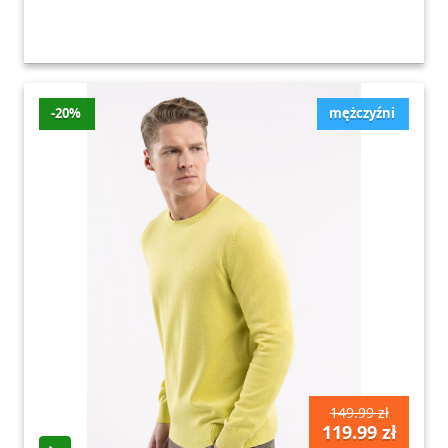
-20%
mężczyźni
149.99 zł
119.99 zł