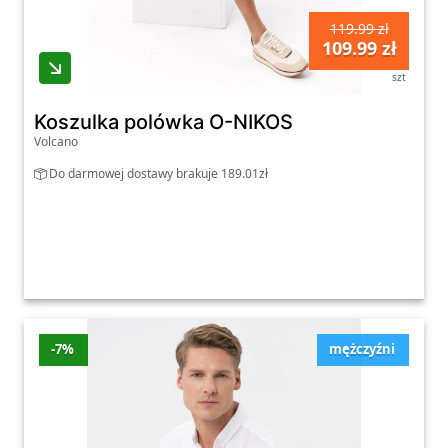
119.99 zł
109.99 zł
szt
Koszulka polówka O-NIKOS
Volcano
Do darmowej dostawy brakuje 189.01zł
-7%
mężczyźni