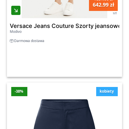
642.99 zł
szt
Versace Jeans Couture Szorty jeansowe 78H
Modivo
Darmowa dostawa
-38%
kobiety