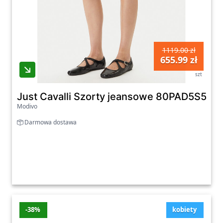
1119.00 zł
655.99 zł
szt
Just Cavalli Szorty jeansowe 80PAD5S5 C
Modivo
Darmowa dostawa
-38%
kobiety