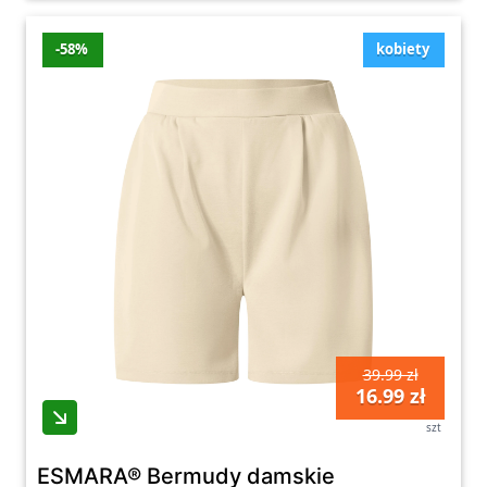
-58%
kobiety
39.99 zł
16.99 zł
szt
ESMARA® Bermudy damskie