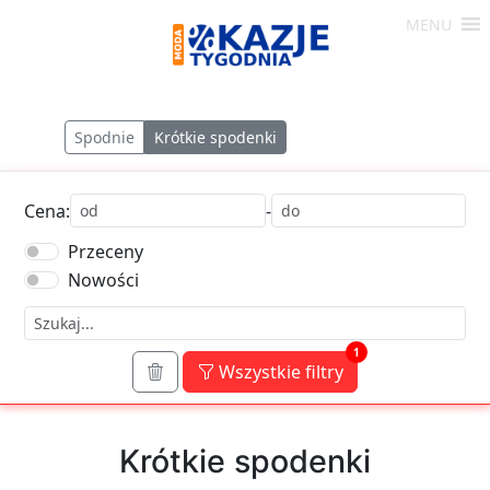
Skip
MENU
to
Moda
content
-
Okazje
Spodnie
Krótkie spodenki
Tygodnia
Cena:
-
Przeceny
Nowości
1
Wszystkie filtry
Krótkie spodenki