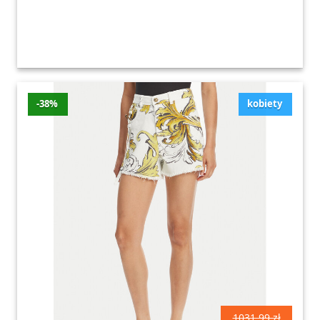
-38%
kobiety
1031.99 zł