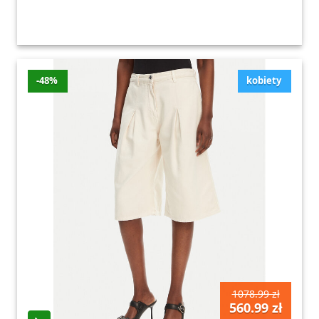
-48%
kobiety
1078.99 zł
560.99 zł