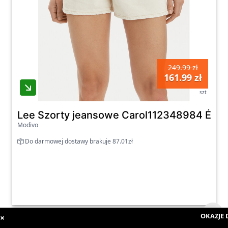
249.99 zł
161.99 zł
szt
Lee Szorty jeansowe Carol112348984 Écru 
Modivo
Do darmowej dostawy brakuje 87.01zł
OKAZJE D
×