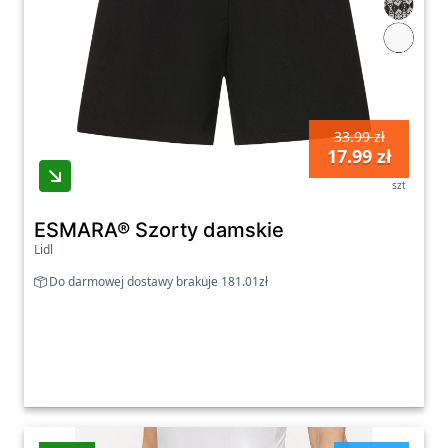
33.99 zł
17.99 zł
szt
ESMARA® Szorty damskie
Lidl
Do darmowej dostawy brakuje 181.01zł