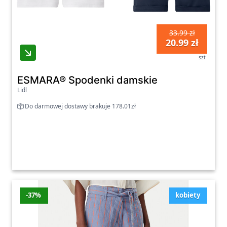
33.99 zł
20.99 zł
szt
ESMARA® Spodenki damskie
Lidl
Do darmowej dostawy brakuje 178.01zł
-37%
kobiety