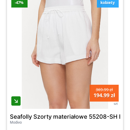
-47%
kobiety
369.99 zł
194.99 zł
szt
Seafolly Szorty materiałowe 55208-SH Biał
Modivo