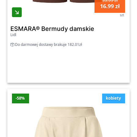
39.99 zł
16.99 zł
szt
ESMARA® Bermudy damskie
Lidl
Do darmowej dostawy brakuje 182.01zł
-58%
kobiety