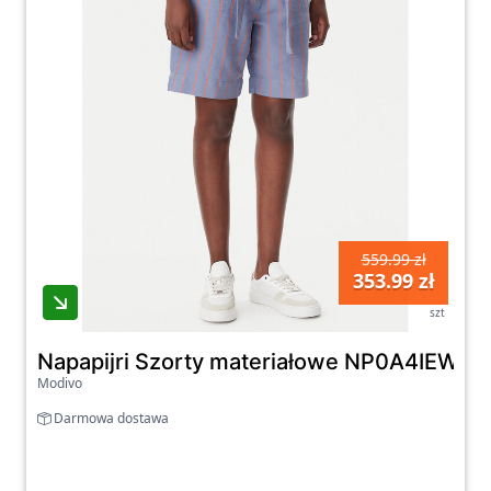
559.99 zł
353.99 zł
szt
Napapijri Szorty materiałowe NP0A4IEW Nie
Modivo
Darmowa dostawa