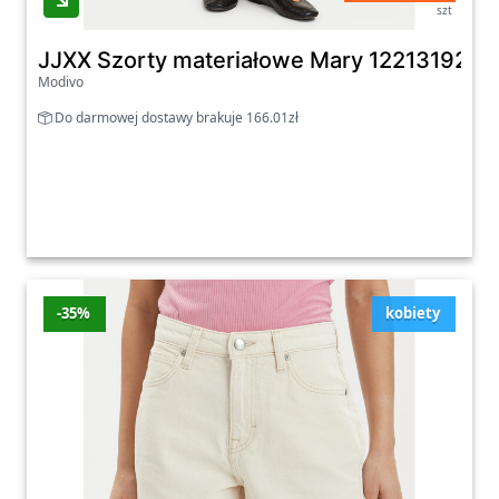
szt
JJXX Szorty materiałowe Mary 12213192 Sza
Modivo
Do darmowej dostawy brakuje 166.01zł
-35%
kobiety