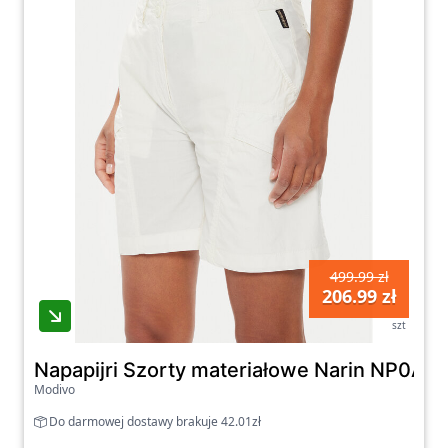
aktywności sportowej, dopasowane do
Twojego stylu i preferencji. Sprawdź naszą
kategorię Krótkie spodenki i ciesz się
komfortem i swobodą podczas treningów i
aktywności na świeżym powietrzu.
499.99 zł
206.99 zł
szt
Napapijri Szorty materiałowe Narin NP0A4
Modivo
Do darmowej dostawy brakuje 42.01zł