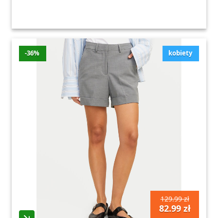
-36%
kobiety
129.99 zł
82.99 zł