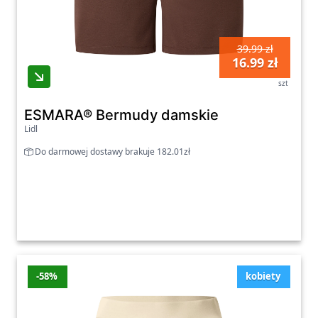
39.99 zł
16.99 zł
szt
ESMARA® Bermudy damskie
Lidl
Do darmowej dostawy brakuje 182.01zł
-58%
kobiety