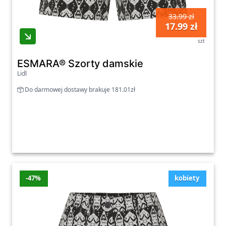
33.99 zł
17.99 zł
szt
ESMARA® Szorty damskie
Lidl
Do darmowej dostawy brakuje 181.01zł
-47%
kobiety