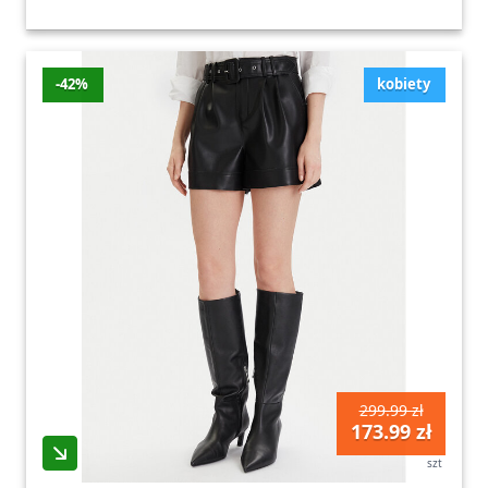
-42%
kobiety
299.99 zł
173.99 zł
szt