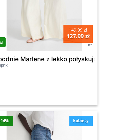
149.99 zł
127.99 zł
szt
ix
ix
podnie Marlene z lekko połyskującej wiskozy - 
prix
-14%
kobiety