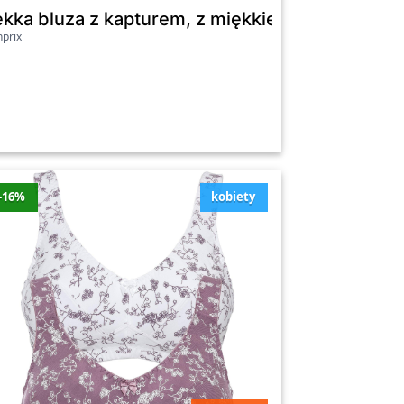
m, bermudy, szelki i mucha - Bonprix
ekka bluza z kapturem, z miękkiego polaru - Bo
prix
Wartość
Najniższa
Cena
zniżki
cena
169.99
-16%
kobiety
40 zł
Tak
zł
129.99
40 zł
Nie
zł
329.99
30 zł
Nie
zł
519.99
30 zł
Tak