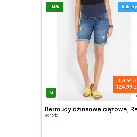
-14%
kobiet
144.99 zł
124.99 z
Bermudy dżinsowe ciążowe, Reg
Bonprix