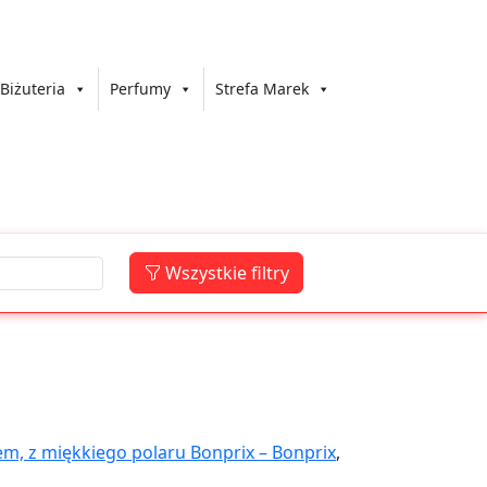
Biżuteria
Perfumy
Strefa Marek
Wszystkie filtry
em, z miękkiego polaru Bonprix – Bonprix
,
fit Bonprix – Bonprix
,
Długa koszulka z