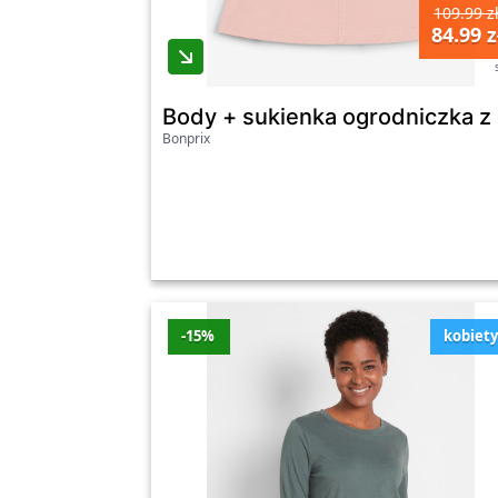
109.99 z
84.99 z
Długa koszulka z okrągłym dekoltem i dłu
Bonprix
Body + sukienka ogrodniczka z 
Garnitur z przewiewnej mieszanki lnu (kompl
Bonprix
Nieprzemakalna kurtka zimowa z kapturem 
Kurtka pikowana, hybrydowa, z różnych ma
-15%
kobiet
Kurtka skórzana ze skóry jagnięcej nappa 
Kurtka typu biker ze skóry jagnięcej nappa
Ostatnia aktualizacja promocji: piątek, 07.08