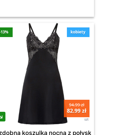
-13%
kobiety
94.99 zł
82.99 zł
szt
turem - Bonprix
zdobna koszulka nocna z połyskującej satyny 