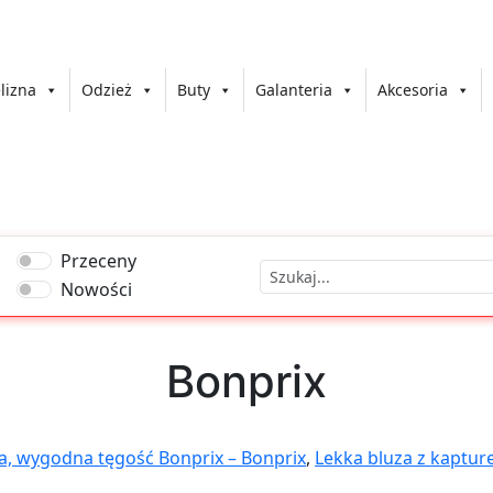
lizna
Odzież
Buty
Galanteria
Akcesoria
Przeceny
Nowości
Bonprix
na, wygodna tęgość Bonprix – Bonprix
,
Lekka bluza z kaptur
ix – Bonprix
,
Garnitur z koszulą i krawatem części), regular 