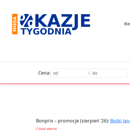
Skip
to
content
Bie
Moda
-
Okazje
Tygodnia
Cena:
-
Bonprix – promocje (sierpień ’26):
Botki Ja
Komplet garniturowy z wiskozą szt.) Bonpr
Czytaj więcej