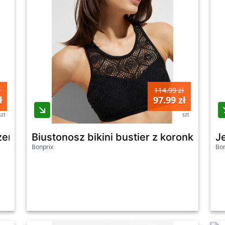
ł
114.99 zł
ł
97.99 zł
szt
szt
zem - Bonprix
Biustonosz bikini bustier z koronką - Bo
J
Bonprix
Bon