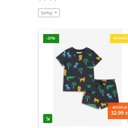
okrągłym dekoltem i długim rękawem (zest
Sortuj
Bonprix
,
Nieprzemakalna kurtka zimowa z k
Bonprix – Bonprix
,
Kurtka skórzana ze skór
Nasza strona oferuje szeroki wybór odzieży, 
-31%
Nowoś
dla siebie, niezależnie od swojego stylu i 
outfity na co dzień. Dobrze znane marki 
W sklepie internetowym Bonprix znajdziesz
odzież znajdują się ubrania dla kobiet, męż
czy spodnie ułatwiają wyszukiwanie konk
Bogaty wybór obuwia sprawi, że każdy znaj
trampki – wszystko to oraz wiele więcej zna
wyjątkowego charakteru i szyku.
47.99 zł
32.99 z
Galanteria to kolejna ważna część naszej 
które uzupełnią Twoją stylizację i nadadz