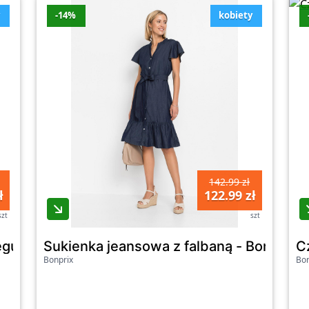
y
-14%
kobiety
142.99 zł
ł
122.99 zł
szt
szt
ular Fit - Bonprix
Sukienka jeansowa z falbaną - Bonprix
C
Bonprix
Bon