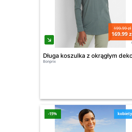
Zobacz wszystkie oferty promocyjne poniże
199.99 zł
169.99 z
Długa koszulka z okrągłym deko
Bonprix
-15%
kobiet