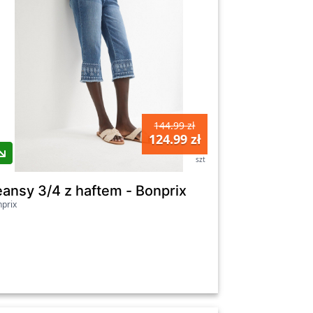
144.99 zł
124.99 zł
szt
nprix
eansy 3/4 z haftem - Bonprix
prix