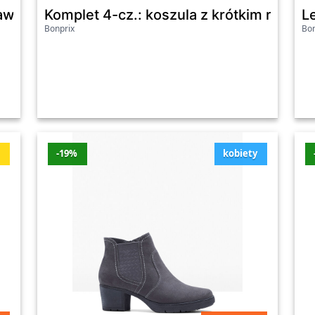
w.
awełny organicznej (komplet 2-cz.) - Bonprix
Komplet 4-cz.: koszula z krótkim rękawe
L
Bonprix
Bon
omocje
Sklep
Przecena
ć
-19%
kobiety
Bonprix
-20%
-
u Bonprix
Bonprix
-24%
-
ix
Bonprix
-9%
-
ar fit Bonprix
Bonprix
-6%
-