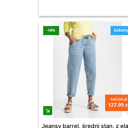
-14%
kobiet
147.99 zł
127.99 z
Jeansy barrel, średni stan, z el