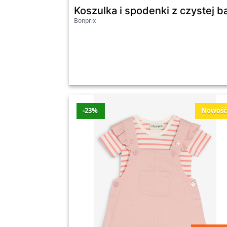
robienia zakupów odzieżowych i akcesorió
Koszulka i spodenki z czystej b
Bonprix
Bonprix – najnowsze pr
Promocje z ostatnich 7 dni
Produkt
-23%
Nowoś
Botki Jana, wygodna tęgość Bonprix
Lekka bluza z kapturem, z miękkiego polar
Komplet garniturowy z wiskozą szt.) Bonpr
Garnitur z koszulą i krawatem części), regul