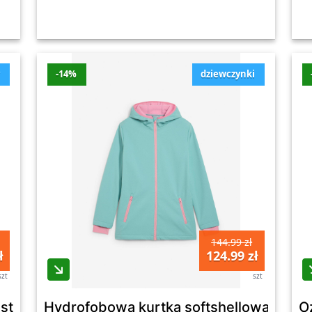
y
-14%
dziewczynki
144.99 zł
ł
124.99 zł
szt
szt
astyczną gumą w talii - Bonprix
Hydrofobowa kurtka softshellowa z kap
O