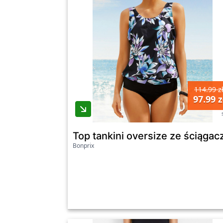
114.99 z
97.99 z
Top tankini oversize ze ściągac
Bonprix