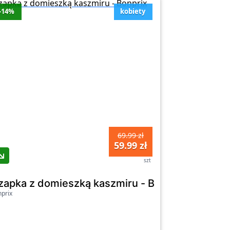
-14%
kobiety
69.99 zł
59.99 zł
szt
zapka z domieszką kaszmiru - Bonprix
prix