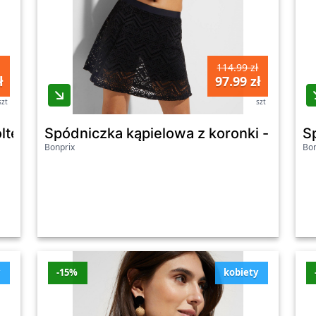
j.
114.99 zł
ł
97.99 zł
szt
szt
ltem i długim rękawem (zestaw 5 szt.) - Bonpr
Spódniczka kąpielowa z koronki - Bonpr
S
Bonprix
Bon
y
-15%
kobiety