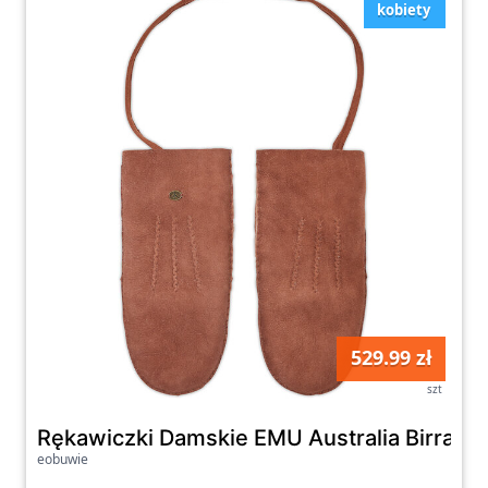
kobiety
529.99 zł
szt
Rękawiczki Damskie EMU Australia Birraru
eobuwie