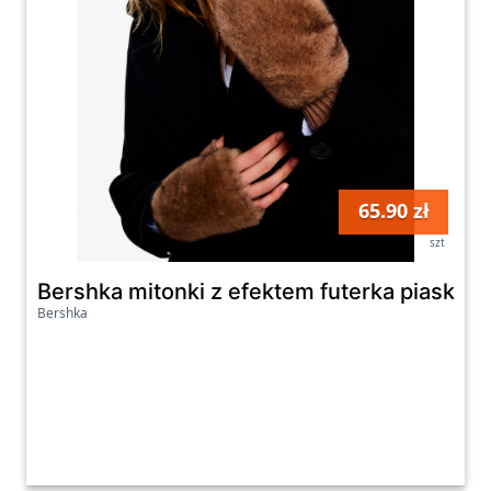
65.90 zł
szt
Bershka mitonki z efektem futerka piaskow
Bershka