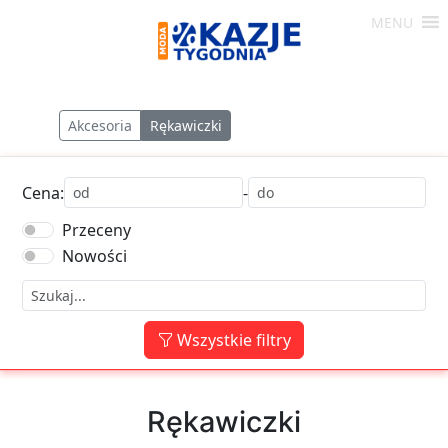
Skip
MENU
to
Moda
content
-
Okazje
Akcesoria
Rękawiczki
Tygodnia
Cena:
-
Przeceny
Nowości
Wszystkie filtry
Rękawiczki