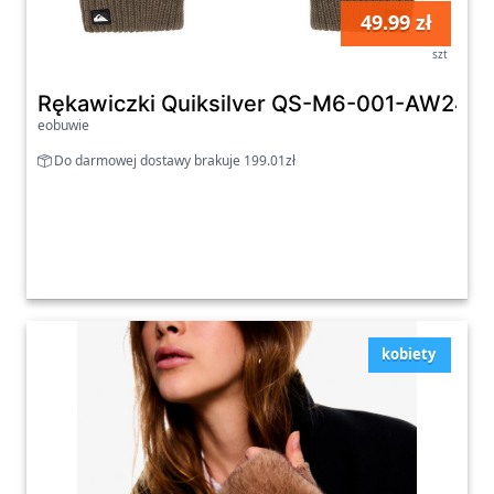
49.99 zł
szt
Rękawiczki Quiksilver QS-M6-001-AW24 B
eobuwie
Do darmowej dostawy brakuje 199.01zł
kobiety