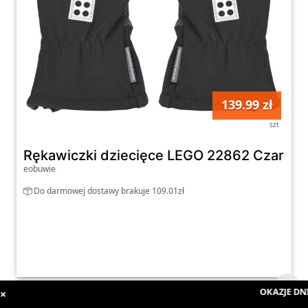
139.99 zł
szt
Rękawiczki dziecięce LEGO 22862 Czarny -
eobuwie
Do darmowej dostawy brakuje 109.01zł
OKAZJE DNIA
×