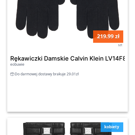
219.99 zł
szt
Rękawiczki Damskie Calvin Klein LV14F802
eobuwie
Do darmowej dostawy brakuje 29.01zł
kobiety