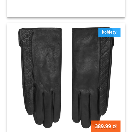
kobiety
389.99 zł