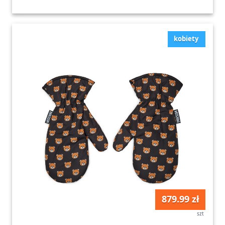
kobiety
879.99 zł
szt