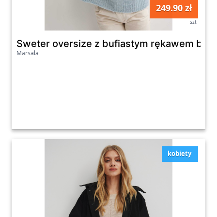
249.90 zł
szt
Sweter oversize z bufiastym rękawem baby
Marsala
kobiety