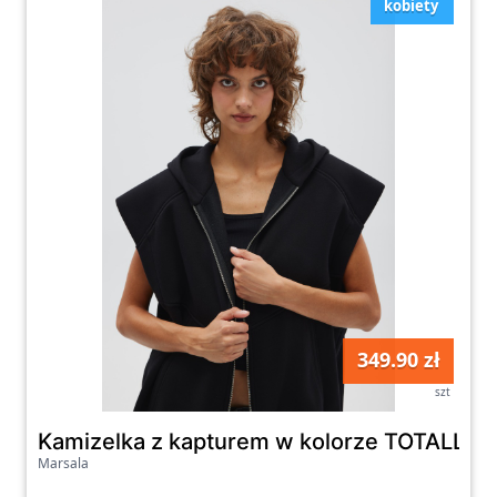
kobiety
349.90 zł
szt
Kamizelka z kapturem w kolorze TOTALLY 
Marsala