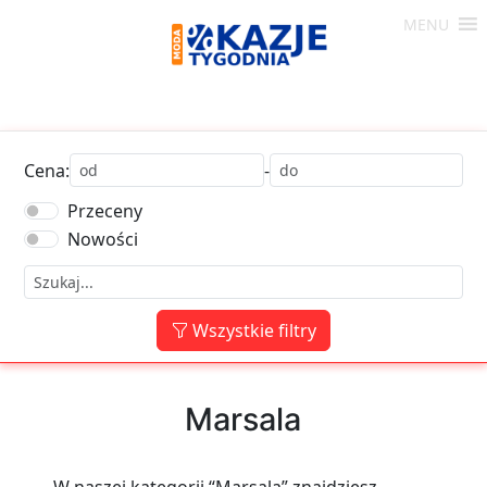
Skip
MENU
to
Moda
content
-
Okazje
Tygodnia
Cena:
-
Przeceny
Nowości
Wszystkie filtry
Marsala