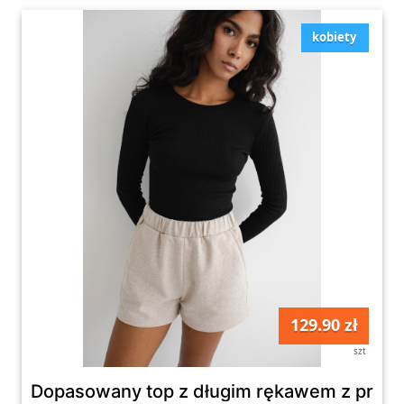
kobiety
129.90 zł
szt
Dopasowany top z długim rękawem z prążk