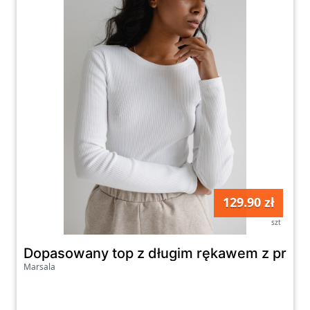
129.90 zł
szt
Dopasowany top z długim rękawem z prążk
Marsala