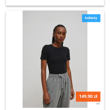
kobiety
149.90 zł
szt