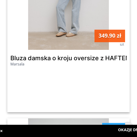
349.90 zł
szt
Bluza damska o kroju oversize z HAFTEM 
Marsala
kobiety
OKAZJE DNI
×