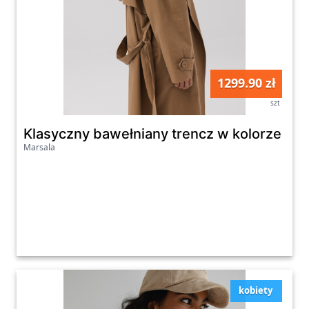
1299.90 zł
szt
Klasyczny bawełniany trencz w kolorze CA
Marsala
kobiety