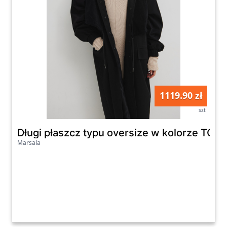
1119.90 zł
szt
Długi płaszcz typu oversize w kolorze TOT
Marsala