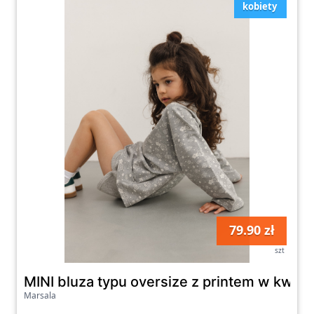
kobiety
79.90 zł
szt
MINI bluza typu oversize z printem w kwia
Marsala