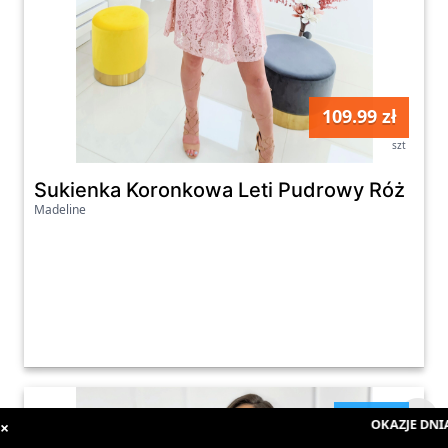
109.99 zł
szt
Sukienka Koronkowa Leti Pudrowy Róż
Madeline
kobiety
OKAZJE DNIA
:
×