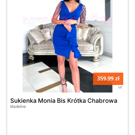
swoją osobowość i podkreślić swój
indywidualny styl.
Na naszej platformie zakupowej możesz
również znaleźć praktyczne galanterie, takie
jak torebki, portfele czy paski. Oferujemy
produkty w różnych kształtach, rozmiarach i
kolorach, które pozwolą Ci zorganizować
swoje rzeczy w modny i efektywny sposób.
Dzięki naszej szerokiej ofercie, z łatwością
359.99 zł
znajdziesz idealne dodatki do swojej
szt
garderoby.
Sukienka Monia Bis Krótka Chabrowa
Madeline