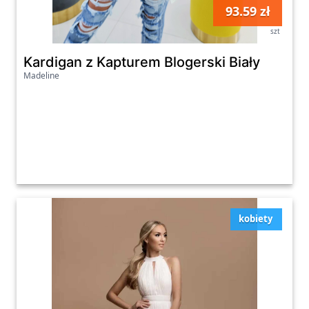
93.59 zł
szt
Kardigan z Kapturem Blogerski Biały
Madeline
kobiety