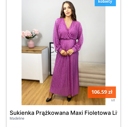
kobiety
106.59 zł
szt
Sukienka Prążkowana Maxi Fioletowa Livia
Madeline