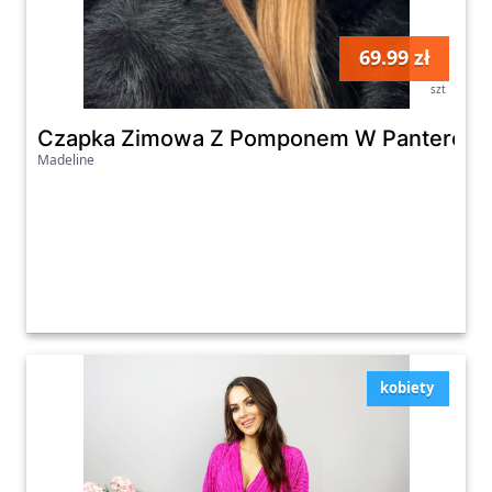
69.99 zł
szt
Czapka Zimowa Z Pomponem W Panterę B
Madeline
kobiety