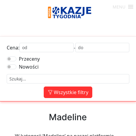
Skip
MENU
to
Moda
content
-
Okazje
Tygodnia
Cena:
-
Przeceny
Nowości
Wszystkie filtry
Madeline