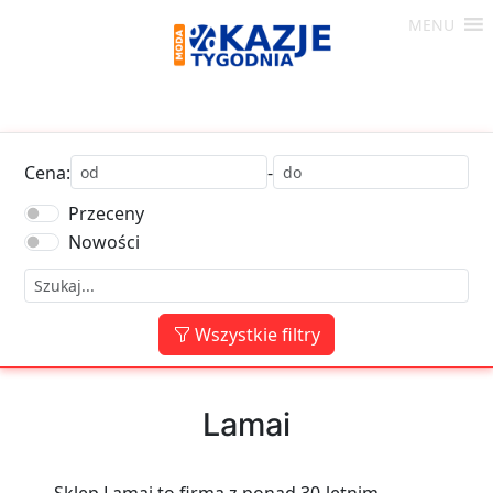
Skip
MENU
to
Moda
content
-
Okazje
Tygodnia
Cena:
-
Przeceny
Nowości
Wszystkie filtry
Lamai