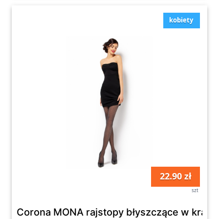
kobiety
22.90 zł
szt
Corona MONA rajstopy błyszczące w kratk