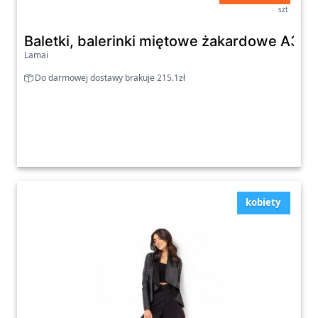
szt
Baletki, balerinki miętowe żakardowe A338
Lamai
Do darmowej dostawy brakuje 215.1zł
kobiety