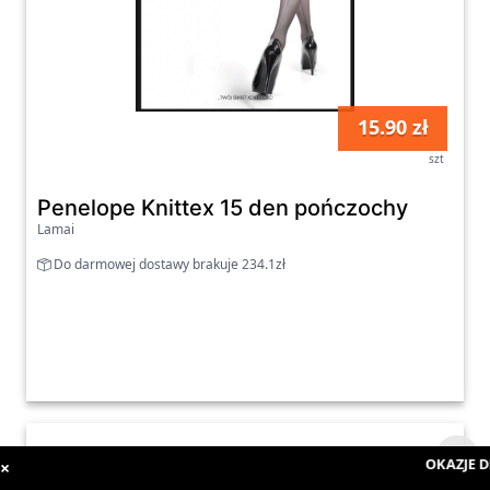
15.90 zł
szt
Penelope Knittex 15 den pończochy
Lamai
Do darmowej dostawy brakuje 234.1zł
OKAZJE DN
×