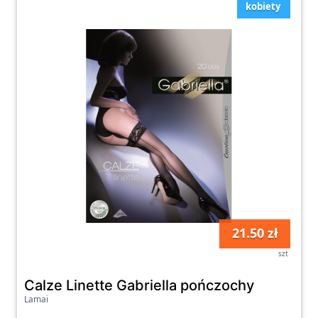
kobiety
21.50 zł
szt
Calze Linette Gabriella pończochy
Lamai