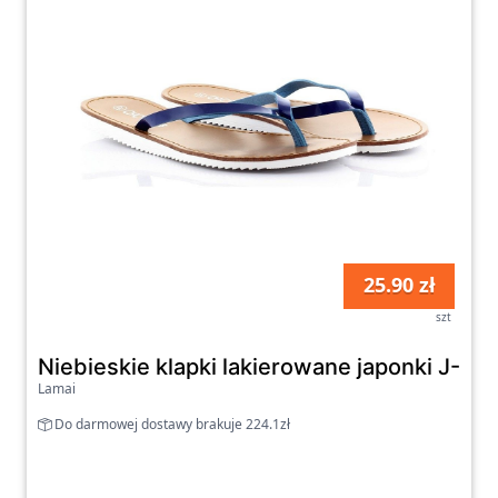
25.90 zł
szt
Niebieskie klapki lakierowane japonki J-6
Lamai
Do darmowej dostawy brakuje 224.1zł