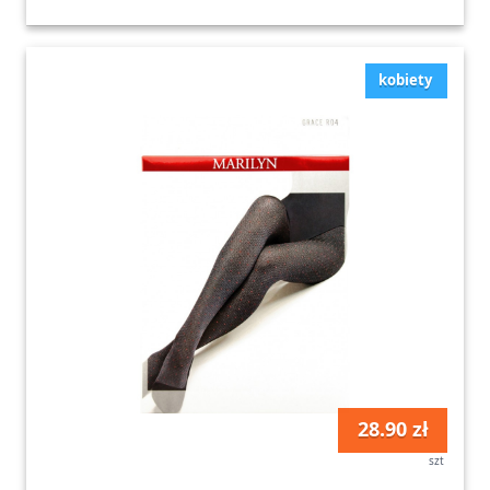
kobiety
28.90 zł
szt