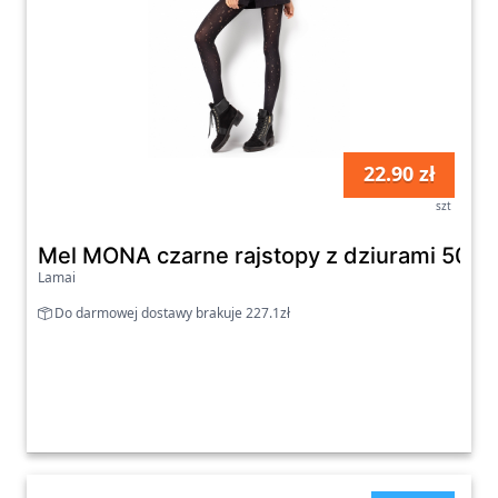
22.90 zł
szt
Mel MONA czarne rajstopy z dziurami 50 d
Lamai
Do darmowej dostawy brakuje 227.1zł