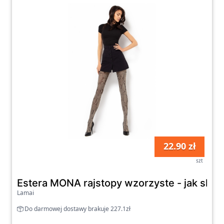
22.90 zł
szt
Estera MONA rajstopy wzorzyste - jak skó
Lamai
Do darmowej dostawy brakuje 227.1zł