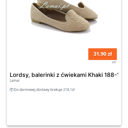
31.90 zł
szt
Lordsy, balerinki z ćwiekami Khaki 188-110
Lamai
Do darmowej dostawy brakuje 218.1zł