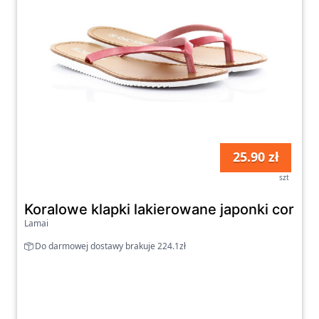
25.90 zł
szt
Koralowe klapki lakierowane japonki coral J
Lamai
Do darmowej dostawy brakuje 224.1zł