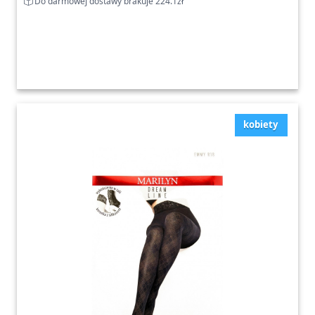
Do darmowej dostawy brakuje 224.1zł
kobiety