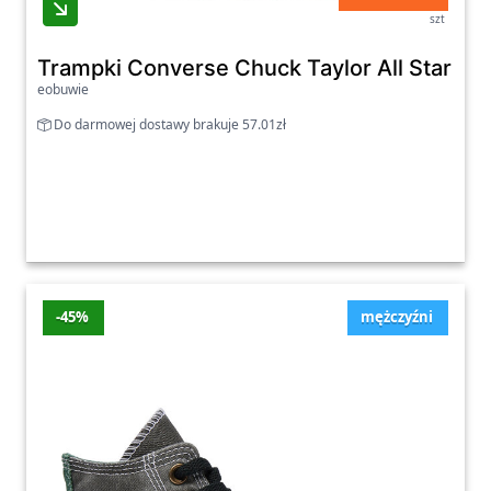
szt
Trampki Converse Chuck Taylor All Star B
eobuwie
Do darmowej dostawy brakuje 57.01zł
-45%
mężczyźni