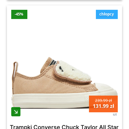
-45%
chłopcy
239.99 zł
131.99 zł
szt
Trampki Converse Chuck Taylor All Star O