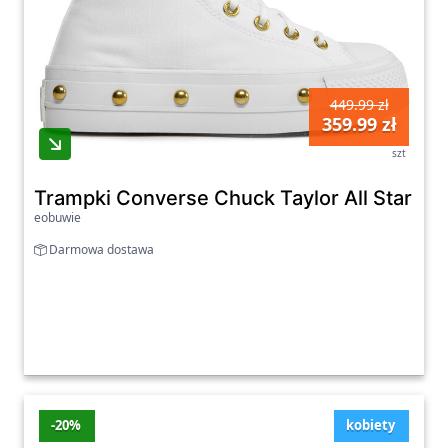
449.99 zł
359.99 zł
szt
Trampki Converse Chuck Taylor All Star Lif
eobuwie
Darmowa dostawa
-20%
kobiety