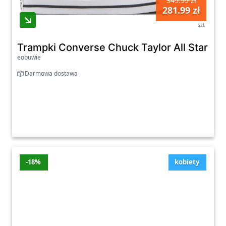
349.99 zł
281.99 zł
szt
Trampki Converse Chuck Taylor All Star H
eobuwie
Darmowa dostawa
-18%
kobiety