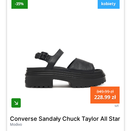
-35%
kobiety
349.99 zł
228.99 zł
szt
Converse Sandały Chuck Taylor All Star L
Modivo