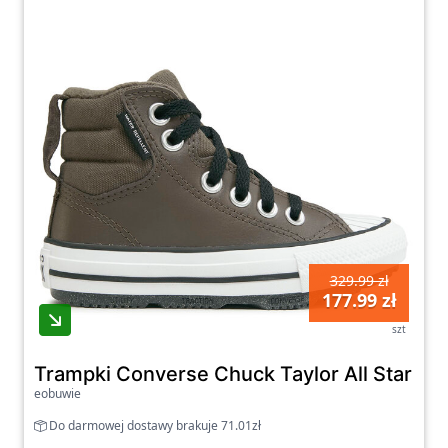
329.99 zł
177.99 zł
szt
Trampki Converse Chuck Taylor All Star B
eobuwie
Do darmowej dostawy brakuje 71.01zł