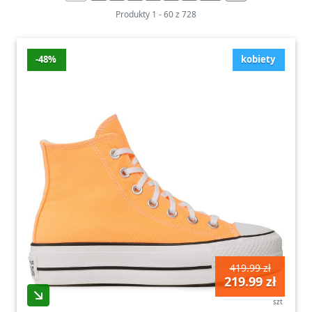
Produkty
1
-
60
z
728
-48%
kobiety
419.99 zł
219.99 zł
szt