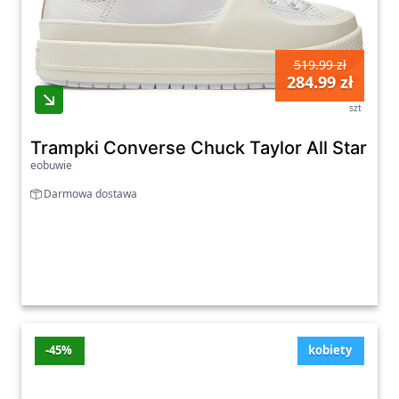
519.99 zł
284.99 zł
szt
Trampki Converse Chuck Taylor All Star Co
eobuwie
Darmowa dostawa
-45%
kobiety