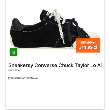
381.99 zł
311.99 zł
szt
Sneakersy Converse Chuck Taylor Lo A161
eobuwie
Darmowa dostawa