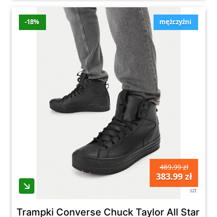
-18%
mężczyźni
469.99 zł
383.99 zł
szt
Trampki Converse Chuck Taylor All Star Hi