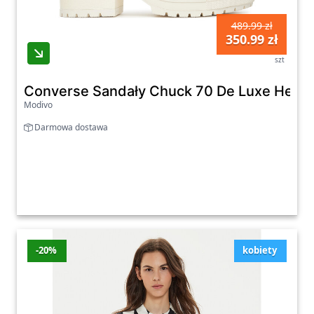
489.99 zł
350.99 zł
szt
Converse Sandały Chuck 70 De Luxe Heel 
Modivo
Darmowa dostawa
-20%
kobiety