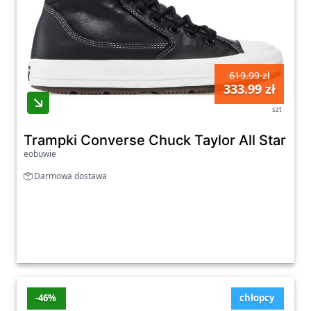
619.99 zł
333.99 zł
szt
Trampki Converse Chuck Taylor All Star All
eobuwie
Darmowa dostawa
-46%
chłopcy