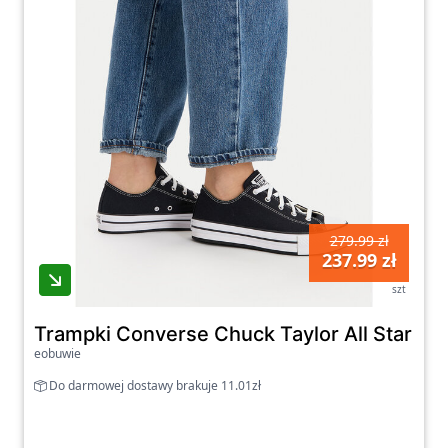
279.99 zł
237.99 zł
szt
Trampki Converse Chuck Taylor All Star Ev
eobuwie
Do darmowej dostawy brakuje 11.01zł