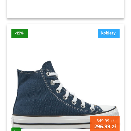
-15%
kobiety
349.99 zł
296.99 zł