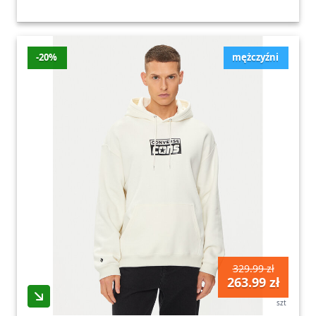
-20%
mężczyźni
329.99 zł
263.99 zł
szt