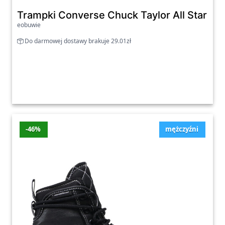
Trampki Converse Chuck Taylor All Star L
eobuwie
Do darmowej dostawy brakuje 29.01zł
-46%
mężczyźni