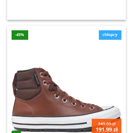
-45%
chłopcy
349.99 zł
191.99 zł