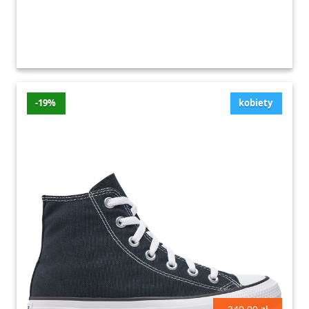
-19%
kobiety