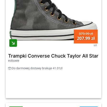
379.99 zł
207.99 zł
szt
Trampki Converse Chuck Taylor All Star T
eobuwie
Do darmowej dostawy brakuje 41.01zł