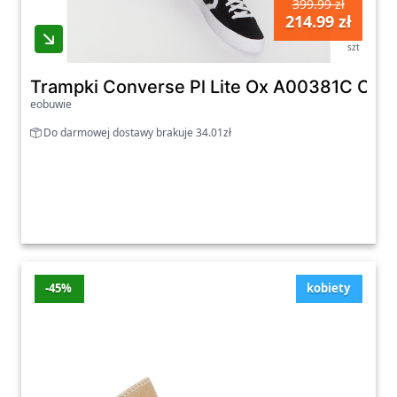
399.99 zł
214.99 zł
szt
Trampki Converse Pl Lite Ox A00381C Czar
eobuwie
Do darmowej dostawy brakuje 34.01zł
-45%
kobiety