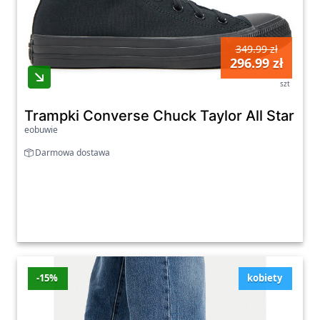
349.99 zł
296.99 zł
szt
Trampki Converse Chuck Taylor All Star H
eobuwie
Darmowa dostawa
-15%
kobiety