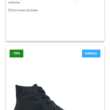
eobuwie
Darmowa dostawa
-15%
kobiety