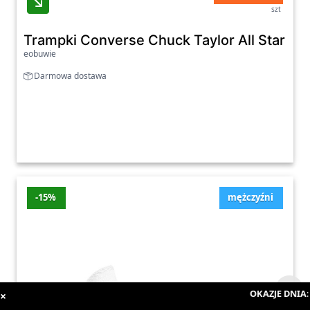
szt
Trampki Converse Chuck Taylor All Star H
eobuwie
Darmowa dostawa
-15%
mężczyźni
OKAZJE DNIA
:
:
×