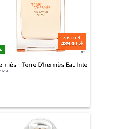
699.00 zł
489.00 zł
szt
 - Dla Kobiet
ńska - Atomizer 100 ml - Dla Kobiet
ermès - Terre D'hermès Eau Intense Vétiver -
phora