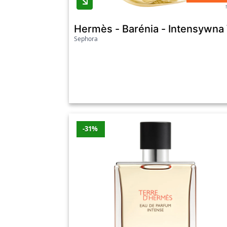
Hermès - Barénia - Intensywna
Sephora
-31%