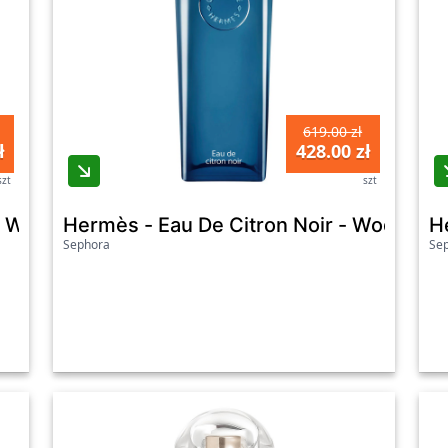
619.00 zł
ł
428.00 zł
szt
szt
 Woda Toaletowa - Un Jardin Cythère Edt 100ml
Hermès - Eau De Citron Noir - Woda Kolo
H
Sephora
Se