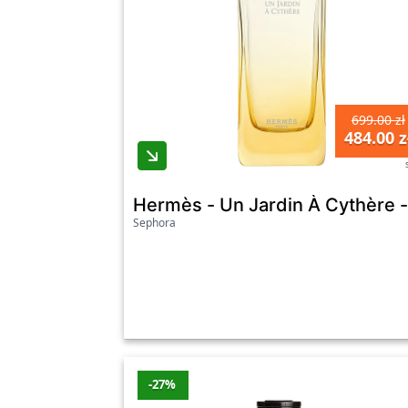
699.00 zł
484.00 z
Hermès - Un Jardin À Cythère -
Sephora
-27%