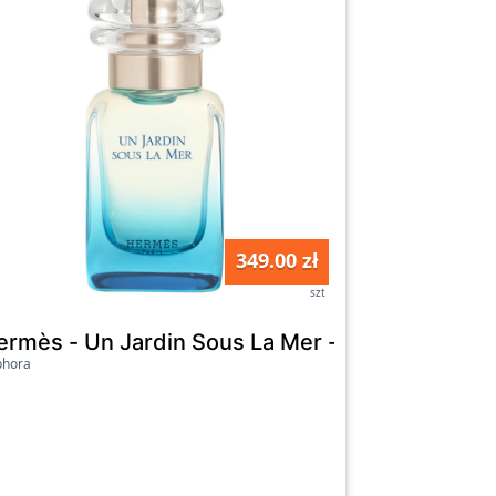
349.00 zł
szt
Toaletowa - Un Jardin Sous La Mer Edt 50ml - 
ermès - Un Jardin Sous La Mer - Woda Toaletowa
phora