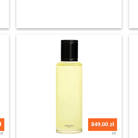
ł
849.00 zł
szt
szt