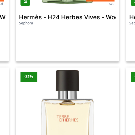
szt
szt
 Woda Perfumowana - 30 ml - Dla Kobiet
Hermès - H24 Herbes Vives - Woda Per
H
Sephora
Se
-31%