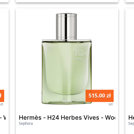
ł
515.00 zł
szt
szt
 - Woda Perfumowana - Tutti Twilly D'hermes Ed
Hermès - H24 Herbes Vives - Woda Per
H
Sephora
Se