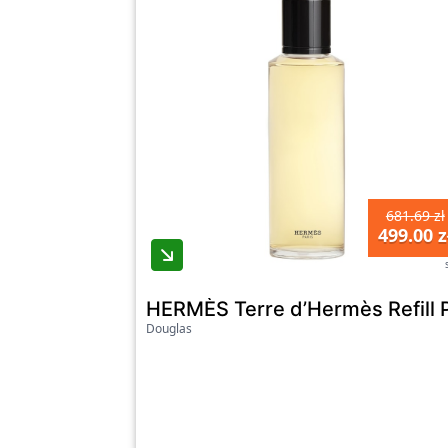
681.69 zł
499.00 z
HERMÈS Terre d’Hermès Refill 
Douglas