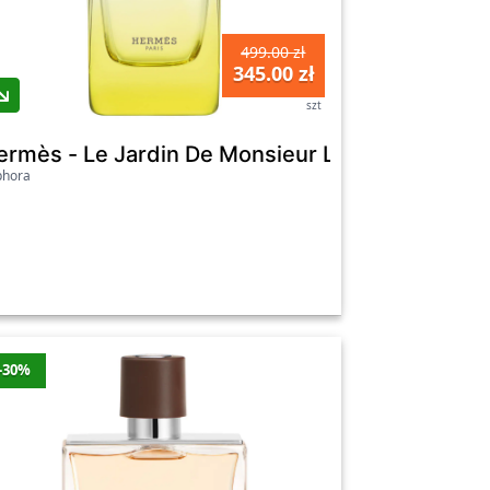
499.00 zł
345.00 zł
szt
 D'hermes Edpi 100ml - Dla Mężczyzn
owa - Atomizer 50 ml - Dla Mężczyzn
ermès - Le Jardin De Monsieur Li - Woda Toalet
phora
-30%