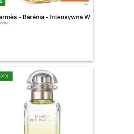
szt
fumowana - H24 Herbes Vives Edp 100ml - Dl
ermès - Barénia - Intensywna Woda Perfumowan
phora
-31%