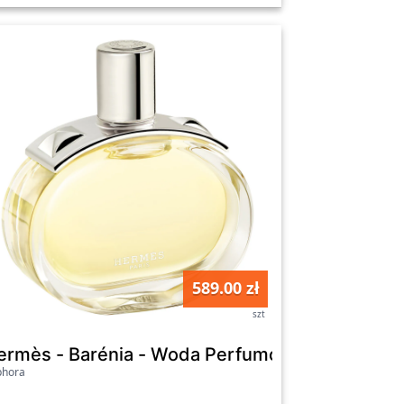
589.00 zł
szt
p 50ml - Dla Kobiet
fumowana - H24 Herbes Vives Edp 50ml - Dla
ermès - Barénia - Woda Perfumowana - Barenia
phora