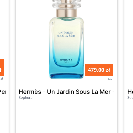
ł
479.00 zł
szt
szt
Perfumy 125 ml Męskie
Hermès - Un Jardin Sous La Mer - Woda 
H
Sephora
Se