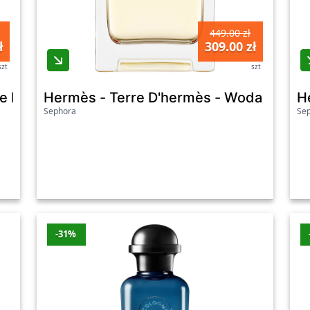
449.00 zł
ł
309.00 zł
szt
szt
e Parfum Intense - Woda Perfumowana - Terre
Hermès - Terre D'hermès - Woda Toalet
H
Sephora
Se
-31%