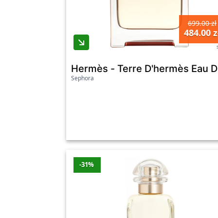
699.00 zł
484.00 z
Hermès - Terre D'hermès Eau D
Sephora
-31%