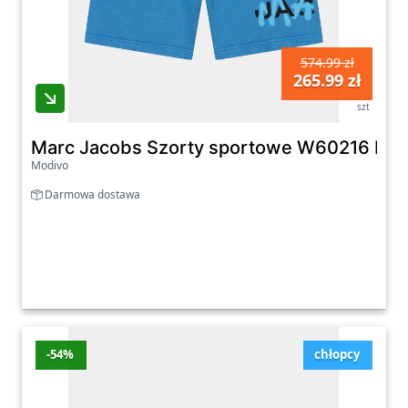
574.99 zł
265.99 zł
szt
Marc Jacobs Szorty sportowe W60216 D Nie
Modivo
Darmowa dostawa
-54%
chłopcy