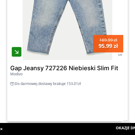
169.99 zł
95.99 zł
szt
Gap Jeansy 727226 Niebieski Slim Fit
Modivo
Do darmowej dostawy brakuje 153.01zł
OKAZJE DN
×