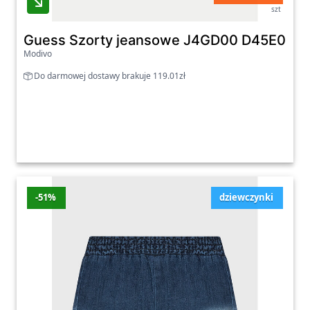
szt
Guess Szorty jeansowe J4GD00 D45E0 Biały
Modivo
Do darmowej dostawy brakuje 119.01zł
-51%
dziewczynki