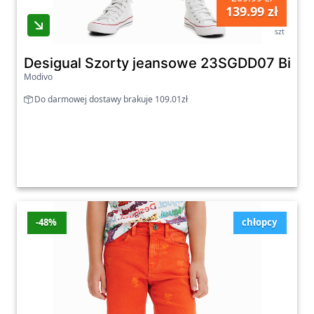
139.99 zł
szt
Desigual Szorty jeansowe 23SGDD07 Biały 
Modivo
Do darmowej dostawy brakuje 109.01zł
-48%
chłopcy