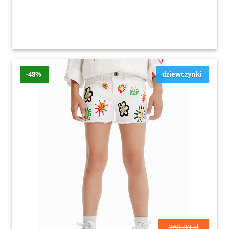
-48%
dziewczynki
269.99 zł