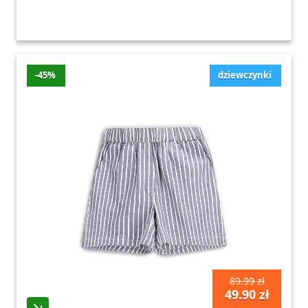
-45%
dziewczynki
89.99 zł
49.90 zł