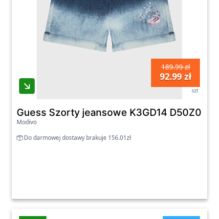
189.99 zł
92.99 zł
szt
Guess Szorty jeansowe K3GD14 D50Z0 Gra
Modivo
Do darmowej dostawy brakuje 156.01zł