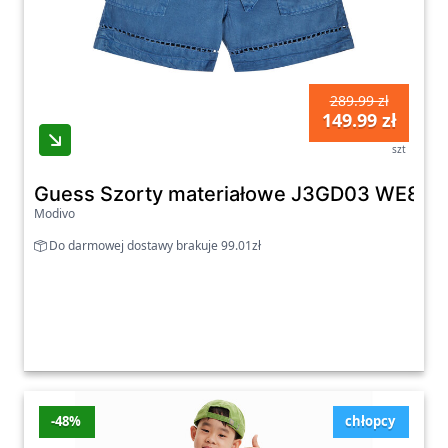
289.99 zł
149.99 zł
szt
Guess Szorty materiałowe J3GD03 WE8R0 N
Modivo
Do darmowej dostawy brakuje 99.01zł
-48%
chłopcy