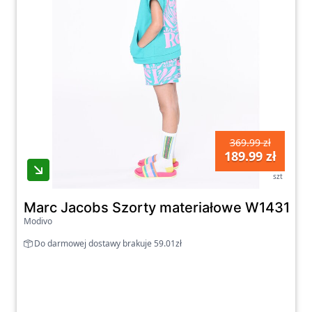
369.99 zł
189.99 zł
szt
Marc Jacobs Szorty materiałowe W14314 S Z
Modivo
Do darmowej dostawy brakuje 59.01zł