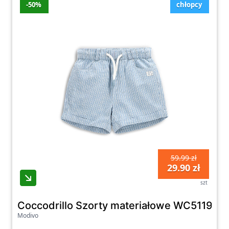
-50%
chłopcy
59.99 zł
29.90 zł
szt
Coccodrillo Szorty materiałowe WC5119501
Modivo