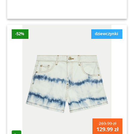
-52%
dziewczynki
269.99 zł
129.99 zł