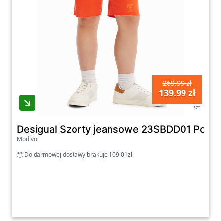
269.99 zł
139.99 zł
szt
Desigual Szorty jeansowe 23SBDD01 Pomar
Modivo
Do darmowej dostawy brakuje 109.01zł