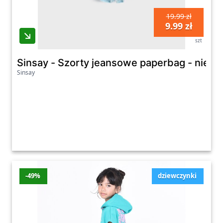
19.99 zł
9.99 zł
szt
Sinsay - Szorty jeansowe paperbag - niebie
Sinsay
-49%
dziewczynki