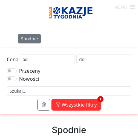
Skip
MENU
to
Moda
content
-
Okazje
Spodnie
Tygodnia
Cena:
-
Przeceny
Nowości
1
Wszystkie filtry
Spodnie