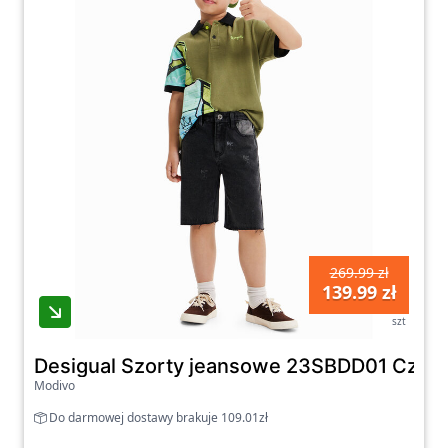
269.99 zł
139.99 zł
szt
Desigual Szorty jeansowe 23SBDD01 Czarny
Modivo
Do darmowej dostawy brakuje 109.01zł