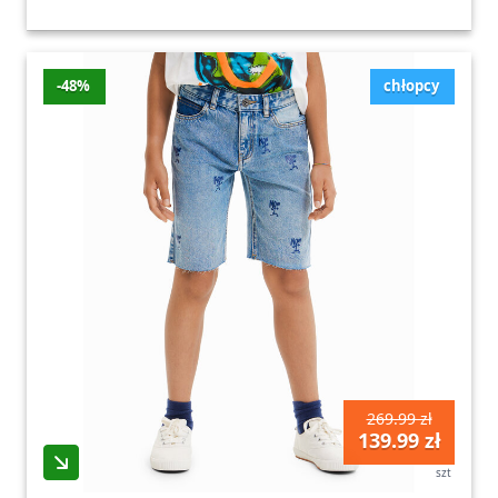
-48%
chłopcy
269.99 zł
139.99 zł
szt