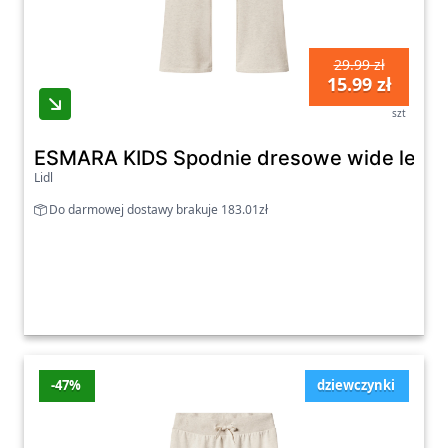
29.99 zł
15.99 zł
szt
ESMARA KIDS Spodnie dresowe wide leg d
Lidl
Do darmowej dostawy brakuje 183.01zł
-47%
dziewczynki