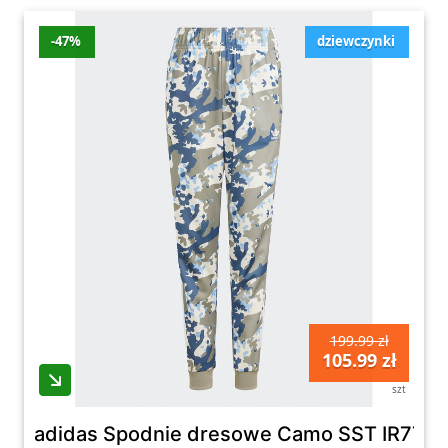
-47%
dziewczynki
199.99 zł
105.99 zł
szt
adidas Spodnie dresowe Camo SST IR7722 Z