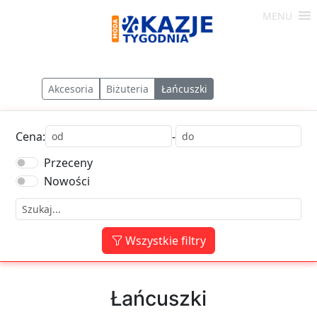
Skip
MENU
to
Moda
content
-
Okazje
Akcesoria
Biżuteria
Łańcuszki
Tygodnia
Cena:
-
Przeceny
Nowości
Wszystkie filtry
Łańcuszki