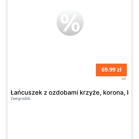
69.99 zł
szt
Łańcuszek z ozdobami krzyże, korona, klu
Zwegrodzki