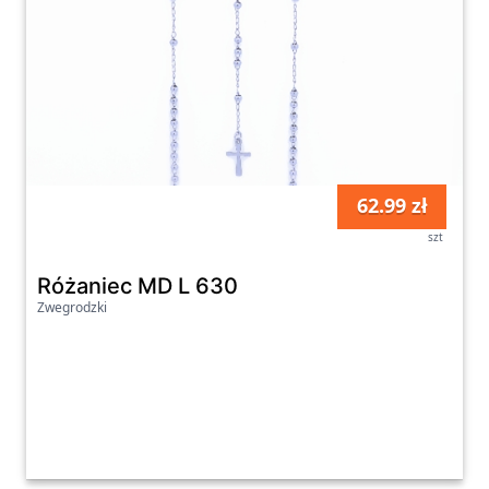
62.99 zł
szt
Różaniec MD L 630
Zwegrodzki