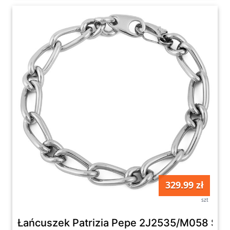
329.99 zł
szt
Łańcuszek Patrizia Pepe 2J2535/M058 S12