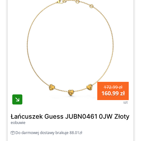
sprawdź naszą ofertę i wybierz biżuterię,
która świetnie uzupełni Twój wizerunek.
172.99 zł
160.99 zł
szt
Łańcuszek Guess JUBN0461 0JW Złoty -
eobuwie
Do darmowej dostawy brakuje 88.01zł