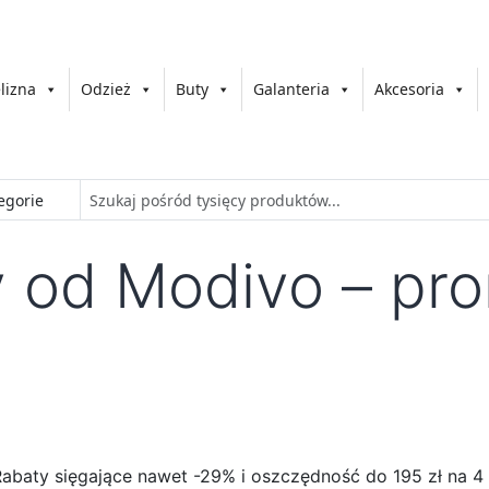
lizna
Odzież
Buty
Galanteria
Akcesoria
y od Modivo – pr
baty sięgające nawet -29% i oszczędność do 195 zł na 4 mo