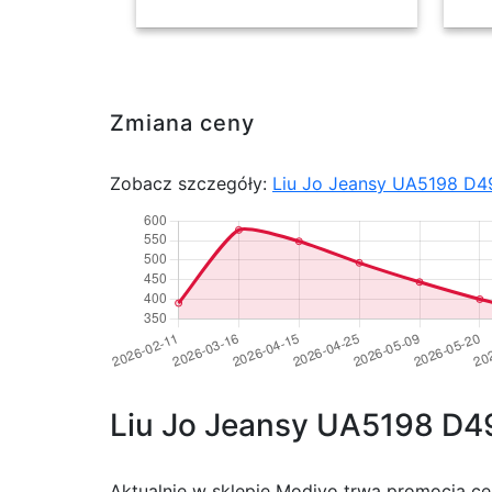
Zmiana ceny
Zobacz szczegóły:
Liu Jo Jeansy UA5198 D49
Liu Jo Jeansy UA5198 D499
Aktualnie w sklepie Modivo trwa promocja ce