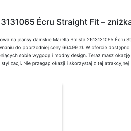
13131065 Écru Straight Fit – zniżk
wa na jeansy damskie Marella Solista 2613131065 Écru Str
naniu do poprzedniej ceny 664.99 zł. W ofercie dostępne s
eniących sobie wygodę i modny design. Teraz masz okazję z
lizacji. Nie przegap okazji i skorzystaj z tej atrakcyjnej 