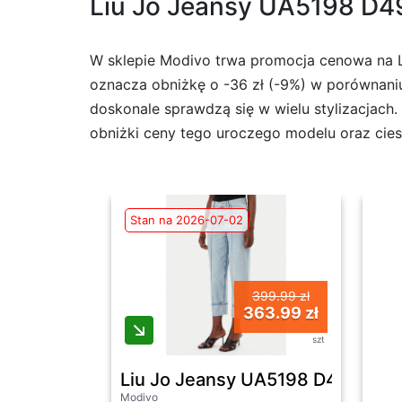
Liu Jo Jeansy UA5198 D499
W sklepie Modivo trwa promocja cenowa na Li
oznacza obniżkę o -36 zł (-9%) w porównaniu
doskonale sprawdzą się w wielu stylizacjach.
obniżki ceny tego uroczego modelu oraz cie
Stan na 2026-07-02
399.99 zł
363.99 zł
szt
Liu Jo Jeansy UA5198 D4990 Nieb
Modivo