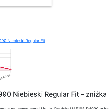
90 Niebieski Regular Fit
0 Niebieski Regular Fit – zniżka
nowa na jeansy marki Liu Jo. Produkt UA5198 D4990 w kol