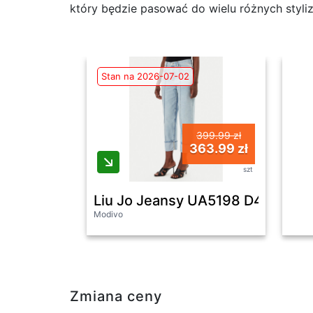
który będzie pasować do wielu różnych styliz
Stan na 2026-07-02
399.99 zł
363.99 zł
szt
Liu Jo Jeansy UA5198 D4990 Nieb
Modivo
Zmiana ceny