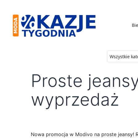
Skip
to
content
Bie
Moda
-
Okazje
Proste jeans
Tygodnia
wyprzedaż
Nowa promocja w Modivo na proste jeansy! Ra