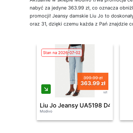
nabyć za jedyne 363.99 zł, co oznacza obniżk
promocji! Jeansy damskie Liu Jo to doskonał
oraz 31, dzięki czemu każda z Pań znajdzie co
Stan na 2026-07-02
399.99 zł
363.99 zł
szt
Liu Jo Jeansy UA5198 D4990 Nieb
Modivo