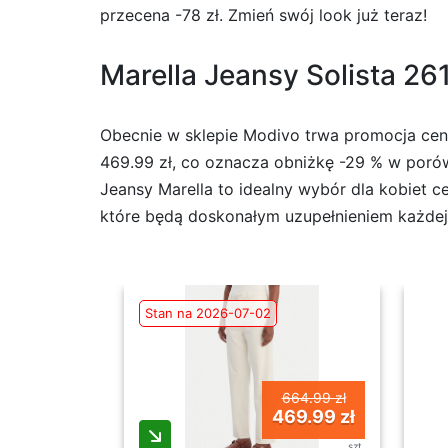
przecena -78 zł. Zmień swój look już teraz!
Marella Jeansy Solista 26
Obecnie w sklepie Modivo trwa promocja ceno
469.99 zł, co oznacza obniżkę -29 % w porów
Jeansy Marella to idealny wybór dla kobiet c
które będą doskonałym uzupełnieniem każdej sty
Stan na 2026-07-02
664.99 zł
469.99 zł
szt