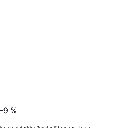
 -9 %
orze niebieskim Regular Fit możesz teraz