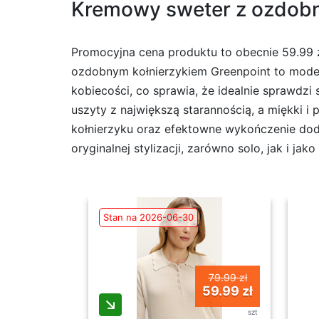
Kremowy sweter z ozdobny
Promocyjna cena produktu to obecnie 59.99 z
ozdobnym kołnierzykiem Greenpoint to model 
kobiecości, co sprawia, że idealnie sprawdzi
uszyty z największą starannością, a miękki i 
kołnierzyku oraz efektowne wykończenie doda
oryginalnej stylizacji, zarówno solo, jak i ja
Stan na 2026-06-30
79.99 zł
59.99 zł
szt