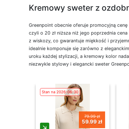
Kremowy sweter z ozdobny
Greenpoint obecnie oferuje promocyjną cenę
czyli o 20 zł niższa niż jego poprzednia cena
z wiskozy, co gwarantuje miękkość i przyjemn
idealnie komponuje się zarówno z eleganckim
uroku każdej stylizacji, a kremowy kolor nada
niezwykle stylowy i elegancki sweter Greenpo
Stan na 2026-06-30
79.99 zł
59.99 zł