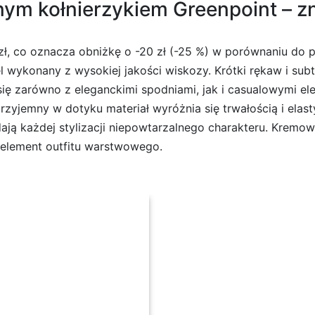
m kołnierzykiem Greenpoint – zn
ł, co oznacza obniżkę o -20 zł (-25 %) w porównaniu do 
wykonany z wysokiej jakości wiskozy. Krótki rękaw i sub
 się zarówno z eleganckimi spodniami, jak i casualowymi e
przyjemny w dotyku materiał wyróżnia się trwałością i elas
ją każdej stylizacji niepowtarzalnego charakteru. Kremow
ko element outfitu warstwowego.