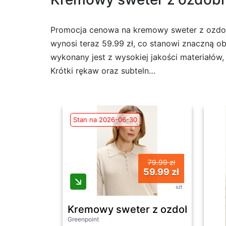
Promocja cenowa na kremowy sweter z ozdobn
wynosi teraz 59.99 zł, co stanowi znaczną ob
wykonany jest z wysokiej jakości materiałów
Krótki rękaw oraz subteln…
Stan na 2026-06-30
79.99 zł
59.99 zł
szt
Kremowy sweter z ozdobnym koł
Greenpoint