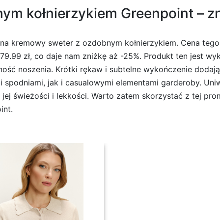
m kołnierzykiem Greenpoint – zn
 na kremowy sweter z ozdobnym kołnierzykiem. Cena tego
 79.99 zł, co daje nam zniżkę aż -25%. Produkt ten jest wy
ość noszenia. Krótki rękaw i subtelne wykończenie dodają 
i spodniami, jak i casualowymi elementami garderoby. Uni
 jej świeżości i lekkości. Warto zatem skorzystać z tej pr
int.