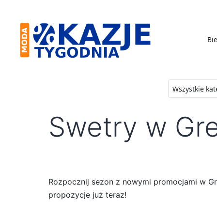
Skip
to
content
Bie
Moda
-
Okazje
Swetry w Gr
Tygodnia
Rozpocznij sezon z nowymi promocjami w Gr
propozycje już teraz!