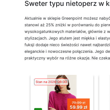
Sweter typu nietoperz w k
Aktualnie w sklepie Greenpoint możesz nabyć 
stanowi aż 25% zniżki w porównaniu do pierw
wysokogatunkowych materiałów, głównie z wi
stylizacjach. Jego atutem jest miękka i elas
fuksji dodaje nieco świeżości nawet najbardzi
eleganckie i nowoczesne połączenia. Jego deko
praktyczny wybór na różne okazje. Nie czekaj,
Stan na 2026-06-30
79.99 zł
59.99 zł