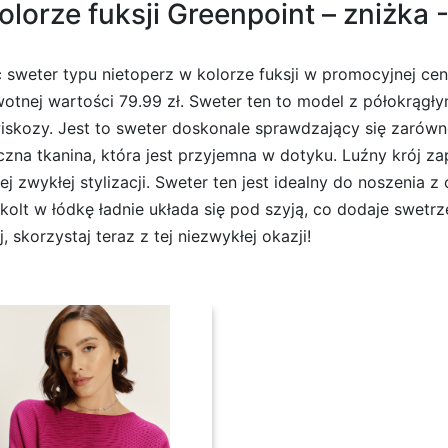
olorze fuksji Greenpoint – zniżka 
sweter typu nietoperz w kolorze fuksji w promocyjnej cenie
otnej wartości 79.99 zł. Sweter ten to model z półokrągł
skozy. Jest to sweter doskonale sprawdzający się zarówno
tyczna tkanina, która jest przyjemna w dotyku. Luźny krój
ej zwykłej stylizacji. Sweter ten jest idealny do noszenia
lt w łódkę ładnie układa się pod szyją, co dodaje swetrze 
 skorzystaj teraz z tej niezwykłej okazji!