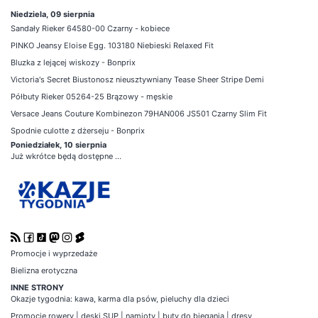
Niedziela, 09 sierpnia
Sandały Rieker 64580-00 Czarny - kobiece
PINKO Jeansy Eloise Egg. 103180 Niebieski Relaxed Fit
Bluzka z lejącej wiskozy - Bonprix
Victoria's Secret Biustonosz nieusztywniany Tease Sheer Stripe Demi
Półbuty Rieker 05264-25 Brązowy - męskie
Versace Jeans Couture Kombinezon 79HAN006 JS501 Czarny Slim Fit
Spodnie culotte z dżerseju - Bonprix
Poniedziałek, 10 sierpnia
Już wkrótce będą dostępne ...
Promocje i wyprzedaże
Bielizna erotyczna
INNE STRONY
Okazje tygodnia
:
kawa
,
karma dla psów
,
pieluchy dla dzieci
Promocje
rowery
|
deski SUP
|
namioty
|
buty do biegania
|
dresy