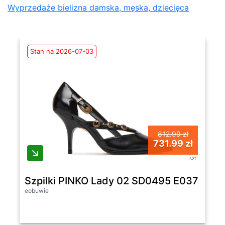
Wyprzedaże bielizna damska, męska, dziecięca
Stan na 2026-07-03
812.99 zł
731.99 zł
szt
Szpilki PINKO Lady 02 SD0495 E037 Czar
eobuwie