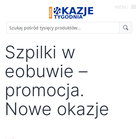
Skip
MENU
to
Moda
content
-
Okazje
Tygodnia
Szpilki w
eobuwie –
promocja.
Nowe okazje