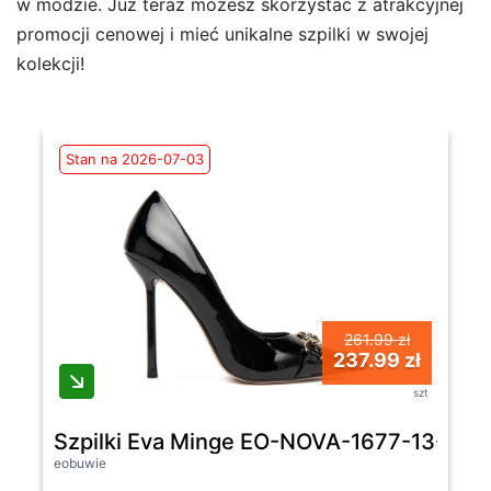
w modzie. Już teraz możesz skorzystać z atrakcyjnej
promocji cenowej i mieć unikalne szpilki w swojej
kolekcji!
Stan na 2026-07-03
261.99 zł
237.99 zł
szt
Szpilki Eva Minge EO-NOVA-1677-13-3 Cz
eobuwie