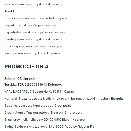
Koszule damskie
•
męskie
•
dziecięce
Torebki
Bransoletki damskie
•
Bransoletki męskie
Zegarki damskie
•
Zegarki męskie
Espadryle damskie
•
męskie
•
dziecięce
Sandały damskie
•
męskie
•
dziecięce
Stroje kąpielowe
•
męskie
•
dziecięce
Szorty damskie
•
męskie
•
dziecięce
PROMOCJE DNIA
Sobota, 08 sierpnia
Torebka TOUS 2002381943 Kolorowy -
KARL LAGERFELD Espadryle KL80111N Czarny
Komplet 4-cz.: koszula z krótkim rękawem, bermudy, szelki i mucha - Bonprix
Spodnie jeansowe typu cropped Greenpoint
Dream Angels Top gorsetowy Blossom Embroidery
Sneakersy Inuikii Lila Low 30102-850 Biały - kobiece
Swing Sukienka wieczorowa 5AJ13000 Różowy Regular Fit