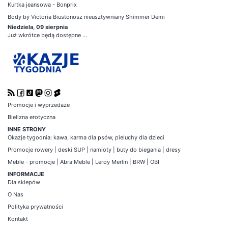
Kurtka jeansowa - Bonprix
Body by Victoria Biustonosz nieusztywniany Shimmer Demi
Niedziela, 09 sierpnia
Już wkrótce będą dostępne ...
Promocje i wyprzedaże
Bielizna erotyczna
INNE STRONY
Okazje tygodnia
:
kawa
,
karma dla psów
,
pieluchy dla dzieci
Promocje
rowery
|
deski SUP
|
namioty
|
buty do biegania
|
dresy
Meble - promocje
|
Abra Meble
|
Leroy Merlin
|
BRW
|
OBI
INFORMACJE
Dla sklepów
O Nas
Polityka prywatności
Kontakt