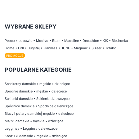
WYBRANE SKLEPY
Pepco
•
eobuwie
•
Modivo
•
Etam
•
Madeline
•
Decathlon
•
KIK
•
Biedronka
Home
•
Lidl
•
ButyRaj
•
Flawless
•
JUNE
•
Magmac
•
Sizeer
•
Tchibo
PROMOCJE
POPULARNE KATEGORIE
Sneakersy damskie
•
męskie
•
dziecięce
Spodnie damskie
•
męskie
•
dziecięce
Sukienki damskie
•
Sukienki dziewczęce
Spódnice damskie
•
Spódnice dziewczęce
Bluzy i polary damskie
|
męskie
•
dziecięce
Majtki damskie
•
męskie
•
dziecięce
Legginsy
•
Legginsy dziewczęce
Koszulki damskie
•
męskie
•
dziecięce