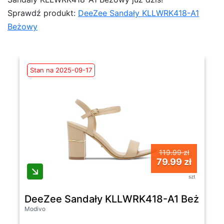
Sprawdź produkt:
DeeZee Sandały KLLWRK418-A1
Beżowy
Stan na 2025-09-17
119.99 zł
79.99 zł
szt
DeeZee Sandały KLLWRK418-A1 Beżowy
Modivo