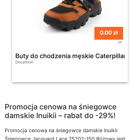
0.00 zł
szt
Buty do chodzenia męskie Caterpillar Rea
Decathlon
Promocja cenowa na śniegowce
damskie Inuikii – rabat do -29%!
Promocja cenowa na śniegowce damskie Inuikii
Śniegowce Jacquard Lace 75202-150 Różowy jest