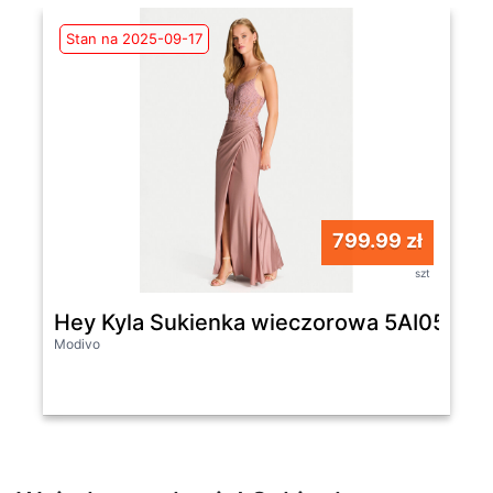
Stan na 2025-09-17
799.99 zł
szt
Hey Kyla Sukienka wieczorowa 5AI058HK 
Modivo