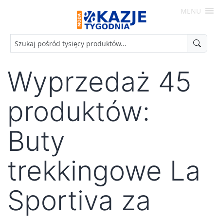
Skip
MENU
to
Moda
content
-
Okazje
Tygodnia
Wyprzedaż 45
produktów:
Buty
trekkingowe La
Sportiva za