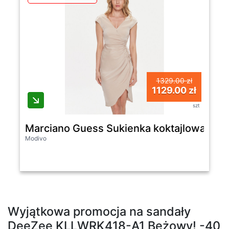
1329.00 zł
1129.00 zł
szt
Marciano Guess Sukienka koktajlowa Lai
Modivo
Wyjątkowa promocja na sandały
DeeZee KLLWRK418-A1 Beżowy! -40