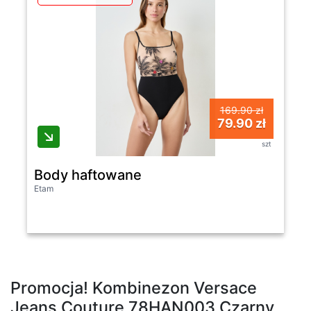
169.90 zł
79.90 zł
szt
Body haftowane
Etam
Promocja! Kombinezon Versace
Jeans Couture 78HAN003 Czarny