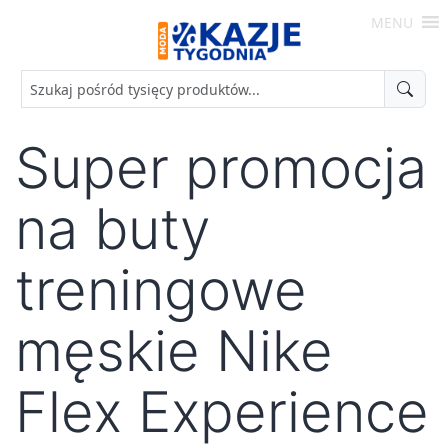
Skip
MENU
to
Moda
content
-
Okazje
Tygodnia
Super promocja
na buty
treningowe
męskie Nike
Flex Experience