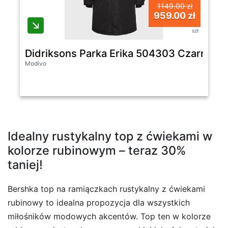
1149.00 zł
959.00 zł
szt
Didriksons Parka Erika 504303 Czarny Reg
Modivo
Idealny rustykalny top z ćwiekami w
kolorze rubinowym – teraz 30%
taniej!
Bershka top na ramiączkach rustykalny z ćwiekami
rubinowy to idealna propozycja dla wszystkich
miłośników modowych akcentów. Top ten w kolorze