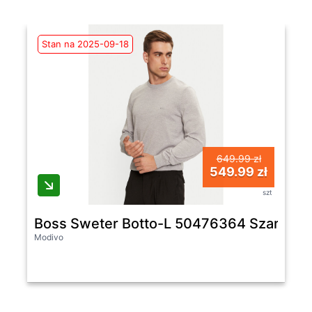
Stan na 2025-09-18
649.99 zł
549.99 zł
szt
Boss Sweter Botto-L 50476364 Szary Regu
Modivo