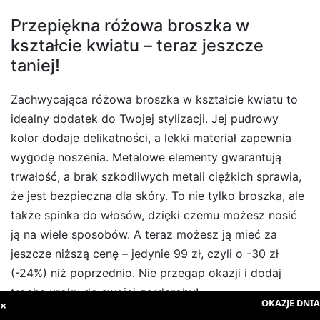
Przepiękna różowa broszka w
kształcie kwiatu – teraz jeszcze
taniej!
Zachwycająca różowa broszka w kształcie kwiatu to
idealny dodatek do Twojej stylizacji. Jej pudrowy
kolor dodaje delikatności, a lekki materiał zapewnia
wygodę noszenia. Metalowe elementy gwarantują
trwałość, a brak szkodliwych metali ciężkich sprawia,
że jest bezpieczna dla skóry. To nie tylko broszka, ale
także spinka do włosów, dzięki czemu możesz nosić
ją na wiele sposobów. A teraz możesz ją mieć za
jeszcze niższą cenę – jedynie 99 zł, czyli o -30 zł
(-24%) niż poprzednio. Nie przegap okazji i dodaj
trochę uroku do swojej garderoby!
OKAZJE DNIA
:
×
Sprawdź produkt:
Różowa broszka/spinka w kształcie