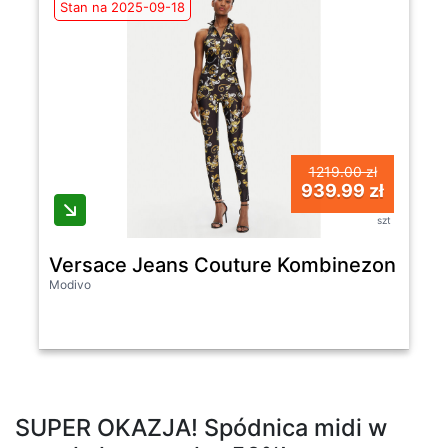
Stan na 2025-09-18
1219.00 zł
939.99 zł
szt
Versace Jeans Couture Kombinezon 78HA
Modivo
SUPER OKAZJA! Spódnica midi w