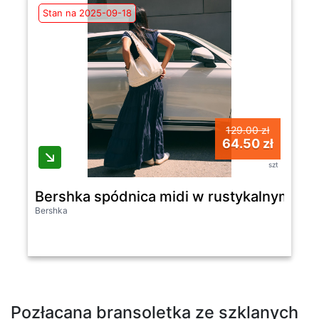
Stan na 2025-09-18
129.00 zł
64.50 zł
szt
Bershka spódnica midi w rustykalnym sty
Bershka
Pozłacana bransoletka ze szklanych