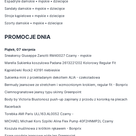
Espadryle damskie
•
męskie
•
dziecięce
Sandały damskie
•
męskie
•
dziecięce
Stroje kąpielowe
•
męskie
•
dziecięce
Szorty damskie
•
męskie
•
dziecięce
PROMOCJE DNIA
Piątek, 07 sierpnia
Sneakersy Giuseppe Zanotti RM40027 Czarny - męskie
Marella Sukienka koszulowa Padana 2613221202 Kolorowy Regular Fit
Kąpielówki Rock2 43191 niebieskie
Sukienka mini z przekładanym dekoltem ALIA - czekoladowa
Bermudy jeansowe ze stretchem i wzmocnionym krokiem, regular fit - Bonprix
Ciemnogranatowe jeansy typu skinny Greenpoint
Body by Victoria Biustonosz push-up zapinany z przodu z koronką na plecach
Racerback
Torebka AMI Paris ULL163.AL0052 Czarny -
MICHAEL Michael Kors Szpilki Alina Flex Pump 40F2HNMP2L Czarny
Koszula muślinowa z krótkim rękawem - Bonprix
Szare spodnie jeansowe wide leg Greenpoint