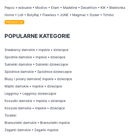
Pepco
•
eobuwie
•
Modivo
•
Etam
•
Madeline
•
Decathlon
•
KIK
•
Biedronka
Home
•
Lidl
•
ButyRaj
•
Flawless
•
JUNE
•
Magmac
•
Sizeer
•
Tchibo
PROMOCJE
POPULARNE KATEGORIE
Sneakersy damskie
•
męskie
•
dziecięce
Spodnie damskie
•
męskie
•
dziecięce
Sukienki damskie
•
Sukienki dziewczęce
Spódnice damskie
•
Spódnice dziewczęce
Bluzy i polary damskie
|
męskie
•
dziecięce
Majtki damskie
•
męskie
•
dziecięce
Legginsy
•
Legginsy dziewczęce
Koszulki damskie
•
męskie
•
dziecięce
Koszule damskie
•
męskie
•
dziecięce
Torebki
Bransoletki damskie
•
Bransoletki męskie
Zegarki damskie
•
Zegarki męskie