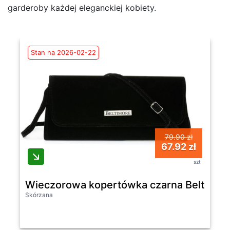
garderoby każdej eleganckiej kobiety.
Stan na 2026-02-22
79.90 zł
67.92 zł
szt
Wieczorowa kopertówka czarna Beltimo
Skórzana