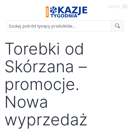
Skip
MENU
to
Moda
content
-
Okazje
Tygodnia
Torebki od
Skórzana –
promocje.
Nowa
wyprzedaż