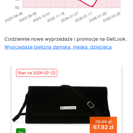
Codziennie nowe wyprzedaże i promocje na GetLook.
Wyprzedaże bielizna damska, męska, dziecięca
Stan na 2026-02-22
79.90 zł
67.92 zł