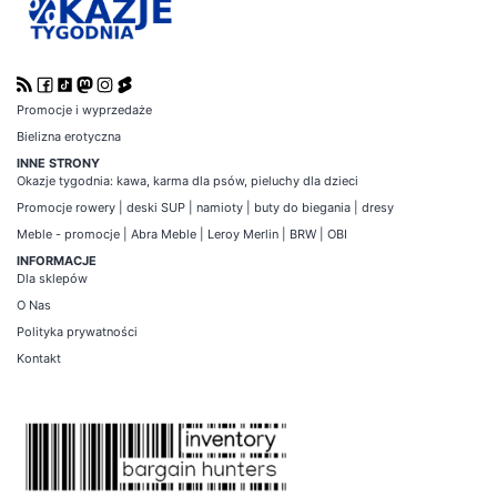
Promocje i wyprzedaże
Bielizna erotyczna
INNE STRONY
Okazje tygodnia
:
kawa
,
karma dla psów
,
pieluchy dla dzieci
Promocje
rowery
|
deski SUP
|
namioty
|
buty do biegania
|
dresy
Meble - promocje
|
Abra Meble
|
Leroy Merlin
|
BRW
|
OBI
INFORMACJE
Dla sklepów
O Nas
Polityka prywatności
Kontakt