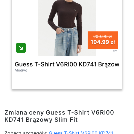
209.99 zł
194.99 zł
szt
Guess T-Shirt V6RI00 KD741 Brązowy Slim
Modivo
Zmiana ceny Guess T-Shirt V6RI00
KD741 Brązowy Slim Fit
Zobacz szczegóły:
Guess T-Shirt V6RI00 KD741