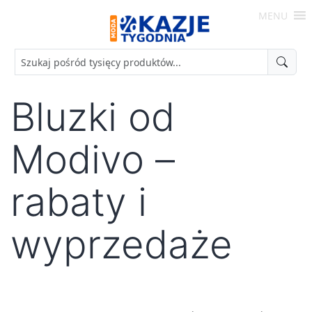
Skip
MENU
to
Moda
content
-
Okazje
Tygodnia
Bluzki od
Modivo –
rabaty i
wyprzedaże