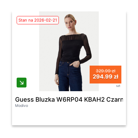
Stan na 2026-02-21
329.99 zł
294.99 zł
szt
Guess Bluzka W6RP04 KBAH2 Czarny Regu
Modivo