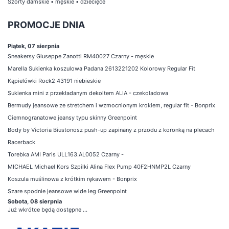
Szorty damskie
•
męskie
•
dziecięce
PROMOCJE DNIA
Piątek, 07 sierpnia
Sneakersy Giuseppe Zanotti RM40027 Czarny - męskie
Marella Sukienka koszulowa Padana 2613221202 Kolorowy Regular Fit
Kąpielówki Rock2 43191 niebieskie
Sukienka mini z przekładanym dekoltem ALIA - czekoladowa
Bermudy jeansowe ze stretchem i wzmocnionym krokiem, regular fit - Bonprix
Ciemnogranatowe jeansy typu skinny Greenpoint
Body by Victoria Biustonosz push-up zapinany z przodu z koronką na plecach
Racerback
Torebka AMI Paris ULL163.AL0052 Czarny -
MICHAEL Michael Kors Szpilki Alina Flex Pump 40F2HNMP2L Czarny
Koszula muślinowa z krótkim rękawem - Bonprix
Szare spodnie jeansowe wide leg Greenpoint
Sobota, 08 sierpnia
Już wkrótce będą dostępne ...