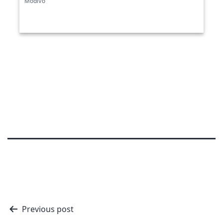
Modivo
Nawigacja
Previous post