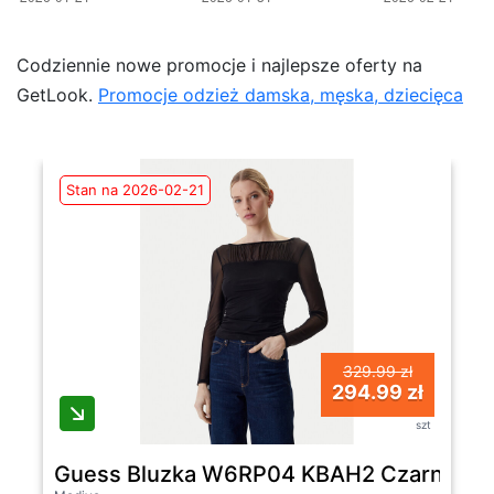
Codziennie nowe promocje i najlepsze oferty na
GetLook.
Promocje odzież damska, męska, dziecięca
Stan na 2026-02-21
329.99 zł
294.99 zł
szt
Guess Bluzka W6RP04 KBAH2 Czarny Regu