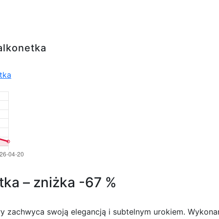
alkonetka
tka
tka – zniżka -67 %
ry zachwyca swoją elegancją i subtelnym urokiem. Wykonan