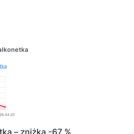
alkonetka
tka
tka – zniżka -67 %