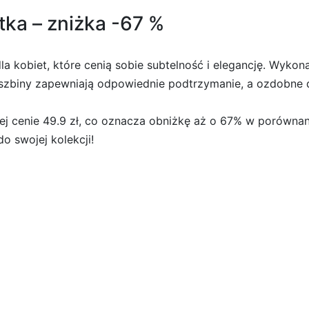
tka – zniżka -67 %
a kobiet, które cenią sobie subtelność i elegancję. Wykonan
Fiszbiny zapewniają odpowiednie podtrzymanie, a ozdobne
ej cenie 49.9 zł, co oznacza obniżkę aż o 67% w porównani
o swojej kolekcji!