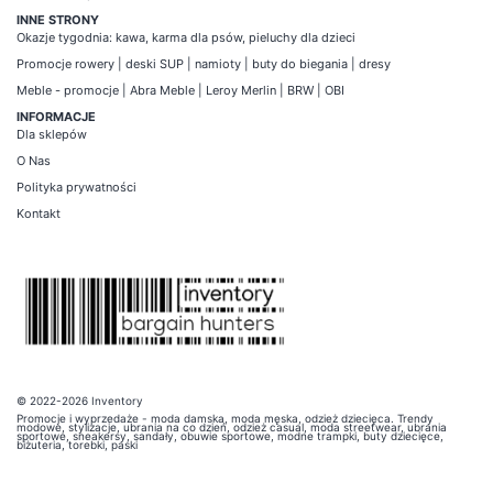
INNE STRONY
Okazje tygodnia
:
kawa
,
karma dla psów
,
pieluchy dla dzieci
Promocje
rowery
|
deski SUP
|
namioty
|
buty do biegania
|
dresy
Meble - promocje
|
Abra Meble
|
Leroy Merlin
|
BRW
|
OBI
INFORMACJE
Dla sklepów
O Nas
Polityka prywatności
Kontakt
© 2022-2026 Inventory
Promocje i wyprzedaże - moda damska, moda męska, odzież dziecięca. Trendy
modowe, stylizacje, ubrania na co dzień, odzież casual, moda streetwear, ubrania
sportowe, sneakersy, sandały, obuwie sportowe, modne trampki, buty dziecięce,
biżuteria, torebki, paski