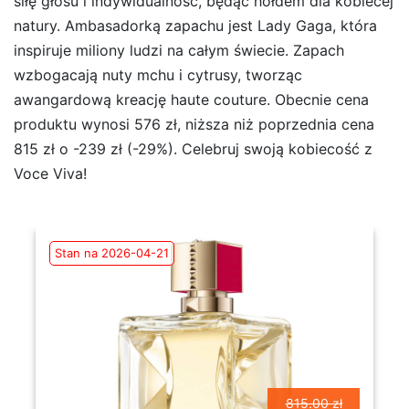
siłę głosu i indywidualność, będąc hołdem dla kobiecej
natury. Ambasadorką zapachu jest Lady Gaga, która
inspiruje miliony ludzi na całym świecie. Zapach
wzbogacają nuty mchu i cytrusy, tworząc
awangardową kreację haute couture. Obecnie cena
produktu wynosi 576 zł, niższa niż poprzednia cena
815 zł o -239 zł (-29%). Celebruj swoją kobiecość z
Voce Viva!
Stan na 2026-04-21
815.00 zł