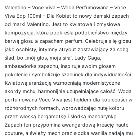
Valentino – Voce Viva – Woda Perfumowana – Voce
Viva Edp 100ml – Dla Kobiet to nowy damski zapach
od marki Valentino. Jest to kwiatowa i zmysłowa
kompozycja, która podkreśla podobieństwo między
barwą głosu a zapachem perfum. Celebruje siłę głosu
jako osobisty, intymny atrybut zostawiający za sobą
ślad, bo „mój głos, moja siła”. Lady Gaga,
ambasadorka zapachu, inspiruje swoim głosem
pokolenie i symbolizuje szacunek dla indywidualności.
Kwiatową aranżację wzmocniają modernistyczne
akordy mchu, harmonijnie uzupełniające całość. Woda
perfumowana Voce Viva jest hołdem dla kobiecości w
różnorodnych formach, wprowadzając nutę koloru
przez włoską bergamotkę i słodką mandarynkę.
Zapach ten przypomina awangardową kreację haute
couture, a świeży mech oraz słodka wanilia nadają mu