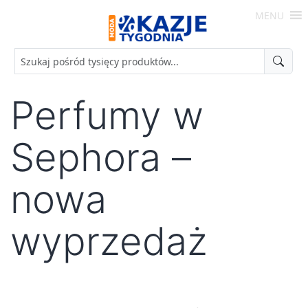
Skip
MENU
to
Moda
content
-
Okazje
Tygodnia
Perfumy w
Sephora –
nowa
wyprzedaż