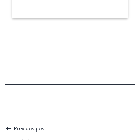
Nawigacja
Previous post
wpisu