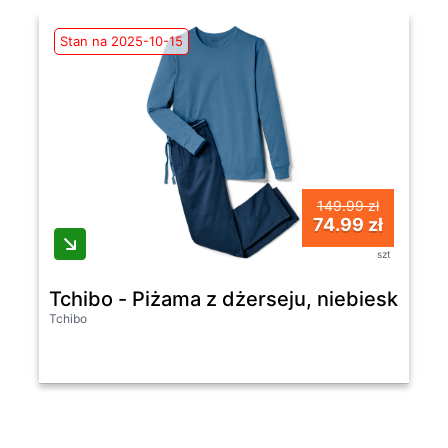
Stan na 2025-10-15
149.99 zł
74.99 zł
szt
Tchibo - Piżama z dżerseju, niebieski/nie
Tchibo