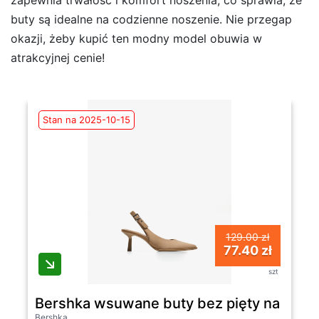
zapewnia trwałość i komfort noszenia, co sprawia, że
buty są idealne na codzienne noszenie. Nie przegap
okazji, żeby kupić ten modny model obuwia w
atrakcyjnej cenie!
Stan na 2025-10-15
129.00 zł
77.40 zł
szt
Bershka wsuwane buty bez pięty na obca
Bershka