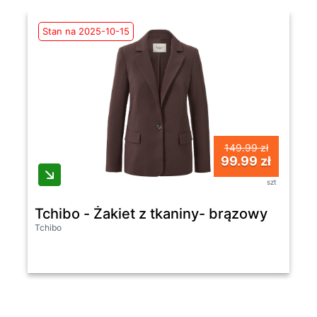
Stan na 2025-10-15
149.99 zł
99.99 zł
szt
Tchibo - Żakiet z tkaniny- brązowy
Tchibo