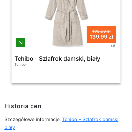
199.99 zł
139.99 zł
szt
Tchibo - Szlafrok damski, biały
Tchibo
Historia cen
Szczegółowe informacje:
Tchibo – Szlafrok damski,
biały