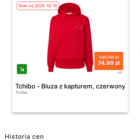
Stan na 2025-10-15
149.99 zł
74.99 zł
szt
Tchibo - Bluza z kapturem, czerwony
Tchibo
Historia cen