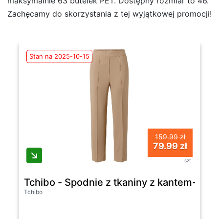
maksymalnie 63 butelek PET. Dostępny rozmiar to 46.
Zachęcamy do skorzystania z tej wyjątkowej promocji!
Stan na 2025-10-15
159.99 zł
79.99 zł
szt
Tchibo - Spodnie z tkaniny z kantem- be
Tchibo