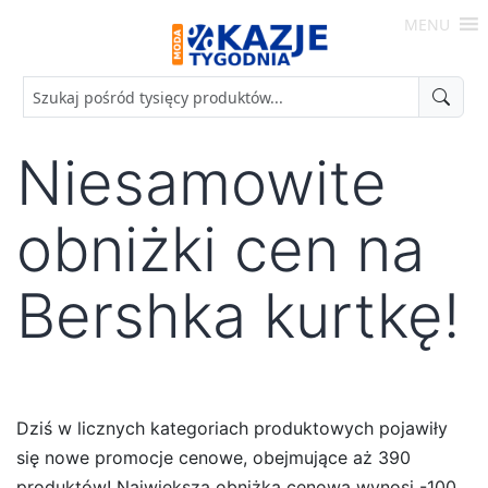
Skip
MENU
to
Moda
content
-
Okazje
Tygodnia
Niesamowite
obniżki cen na
Bershka kurtkę!
Dziś w licznych kategoriach produktowych pojawiły
się nowe promocje cenowe, obejmujące aż 390
produktów! Największa obniżka cenowa wynosi -100