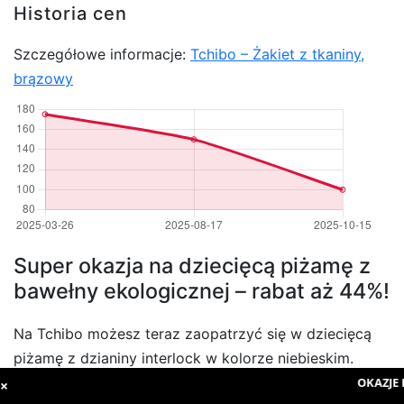
Historia cen
Szczegółowe informacje:
Tchibo – Żakiet z tkaniny,
brązowy
Super okazja na dziecięcą piżamę z
bawełny ekologicznej – rabat aż 44%!
Na Tchibo możesz teraz zaopatrzyć się w dziecięcą
piżamę z dzianiny interlock w kolorze niebieskim.
Aktualna cena produktu to jedynie 44.99 zł, czyli aż
OKAZJE D
×