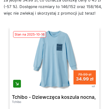
za jedyne 34.99 zł, co oznacza obniżkę ceny o 45 zł
(-57 %). Dostępne rozmiary to 146/152 oraz 158/164,
więc nie zwlekaj i skorzystaj z promocji już teraz!
Stan na 2025-10-16
79.99 zł
34.99 zł
szt
Tchibo - Dziewczęca koszula nocna, niebi
Tchibo