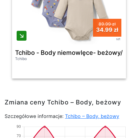
89.99 zł
34.99 zł
szt
Tchibo - Body niemowlęce- beżowy/z na
Tchibo
Zmiana ceny Tchibo – Body, beżowy
Szczegółowe informacje:
Tchibo – Body, beżowy