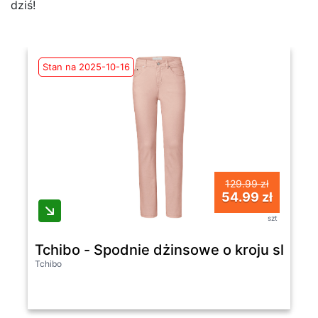
dziś!
Stan na 2025-10-16
129.99 zł
54.99 zł
szt
Tchibo - Spodnie dżinsowe o kroju slim fi
Tchibo