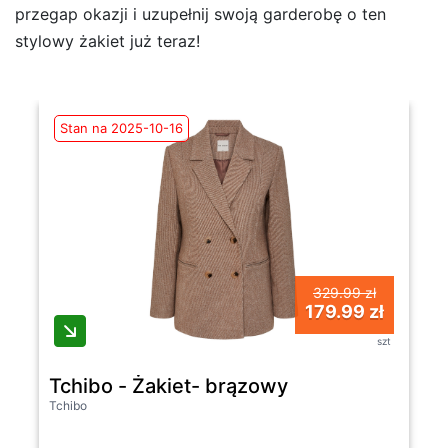
przegap okazji i uzupełnij swoją garderobę o ten
stylowy żakiet już teraz!
Stan na 2025-10-16
329.99 zł
179.99 zł
szt
Tchibo - Żakiet- brązowy
Tchibo