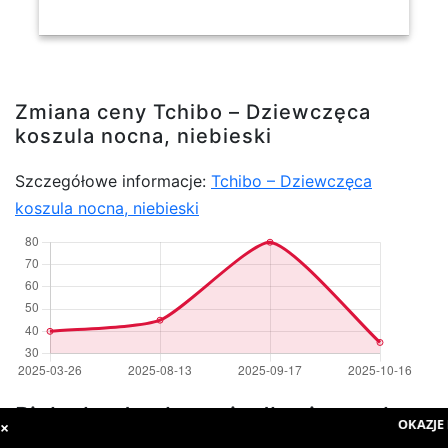
Zmiana ceny Tchibo – Dziewczęca
koszula nocna, niebieski
Szczegółowe informacje:
Tchibo – Dziewczęca
koszula nocna, niebieski
Pielucha do pływania dla niemowląt
OKAZJE 
×
od Tchibo – Komfort i swoboda ruchu