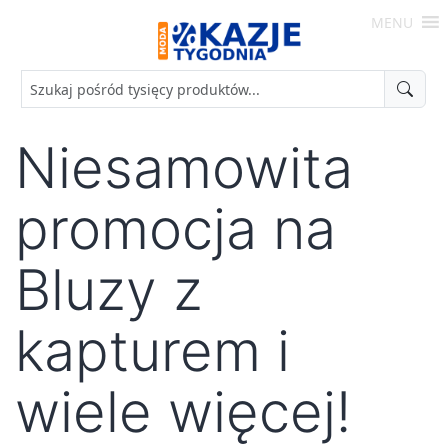
Skip
MENU
to
Moda
content
-
Okazje
Tygodnia
Niesamowita
promocja na
Bluzy z
kapturem i
wiele więcej!