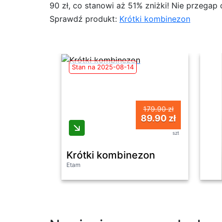
90 zł, co stanowi aż 51% zniżki! Nie przega
Sprawdź produkt:
Krótki kombinezon
Stan na 2025-08-14
179.90 zł
89.90 zł
szt
Krótki kombinezon
Etam