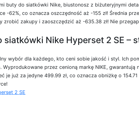
i buty do siatkówki Nike, biustonosz z biżuteryjnymi detal
e -62%, co oznacza oszczędność aż -155 zł! Średnia prz
by zrobić zakupy i zaoszczędzić aż -635.38 zł! Nie przegap
 siatkówki Nike Hyperset 2 SE – s
lny wybór dla każdego, kto ceni sobie jakość i styl. Ich 
 Wyprodukowane przez cenioną markę NIKE, gwarantują nie
je już za jedyne 499.99 zł, co oznacza obniżkę o 154.71 zł
ce!
perset 2 SE