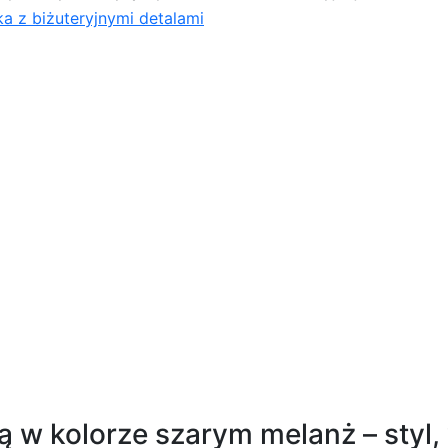
ka z biżuteryjnymi detalami
iżuteryjnymi detalami
ką w kolorze szarym melanż – styl