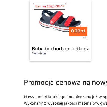
Stan na 2025-08-14
0.00 zł
szt
Buty do chodzenia dla dzieci Cr
Decathlon
Promocja cenowa na nowy 
Nowy model krótkiego kombinezonu już w sprze
Wykonany z wysokiej jakości materiałów, gwa