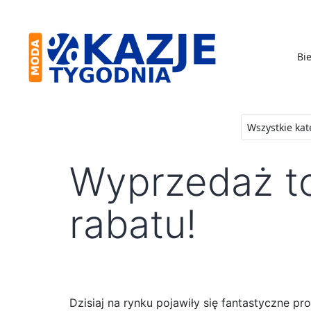
Skip
to
content
Bie
Moda
-
Okazje
Wyprzedaż t
Tygodnia
rabatu!
Dzisiaj na rynku pojawiły się fantastyczne 