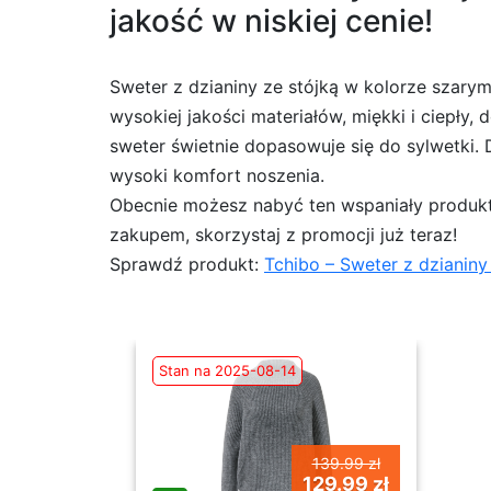
jakość w niskiej cenie!
Sweter z dzianiny ze stójką w kolorze szary
wysokiej jakości materiałów, miękki i ciepły,
sweter świetnie dopasowuje się do sylwetki.
wysoki komfort noszenia.
Obecnie możesz nabyć ten wspaniały produkt 
zakupem, skorzystaj z promocji już teraz!
Sprawdź produkt:
Tchibo – Sweter z dzianiny 
Stan na 2025-08-14
139.99 zł
129.99 zł