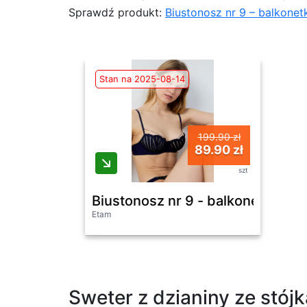
Sprawdź produkt:
Biustonosz nr 9 – balkonet
Stan na 2025-08-14
199.90 zł
89.90 zł
szt
Biustonosz nr 9 - balkonetka z b
Etam
Sweter z dzianiny ze stój