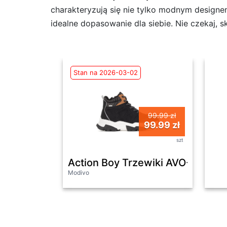
charakteryzują się nie tylko modnym designem
idealne dopasowanie dla siebie. Nie czekaj, 
Stan na 2026-03-02
99.99 zł
99.99 zł
szt
Action Boy Trzewiki AVO-3299-
Modivo