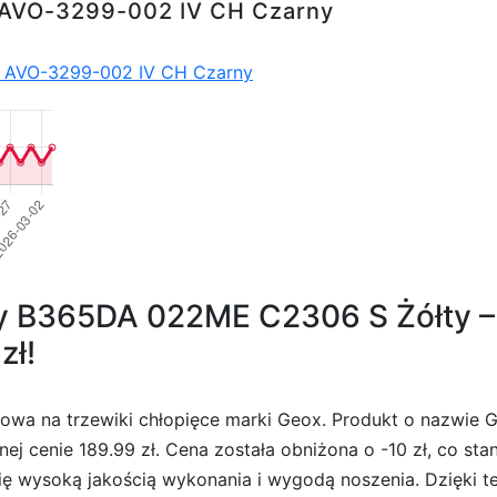
i AVO-3299-002 IV CH Czarny
i AVO-3299-002 IV CH Czarny
oy B365DA 022ME C2306 S Żółty –
zł!
nowa na trzewiki chłopięce marki Geox. Produkt o nazwi
nej cenie 189.99 zł. Cena została obniżona o -10 zł, co st
ię wysoką jakością wykonania i wygodą noszenia. Dzięki te