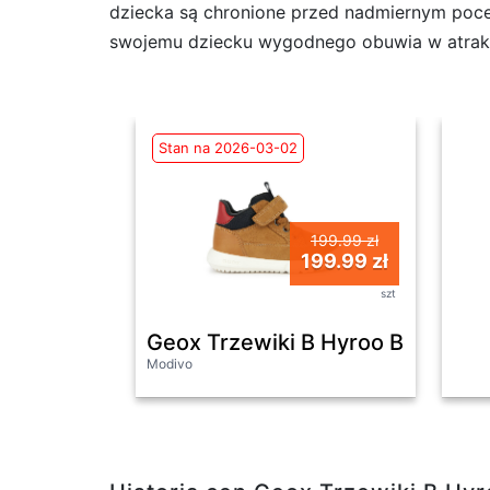
dziecka są chronione przed nadmiernym poce
swojemu dziecku wygodnego obuwia w atrakc
Stan na 2026-03-02
199.99 zł
199.99 zł
szt
Geox Trzewiki B Hyroo Boy B36
Modivo