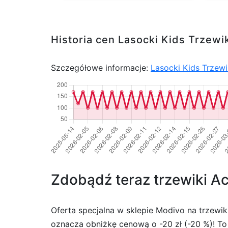
Historia cen Lasocki Kids Trz
Szczegółowe informacje:
Lasocki Kids Trze
Zdobądź teraz trzewiki Ac
Oferta specjalna w sklepie Modivo na trzewi
oznacza obniżkę cenową o -20 zł (-20 %)! To