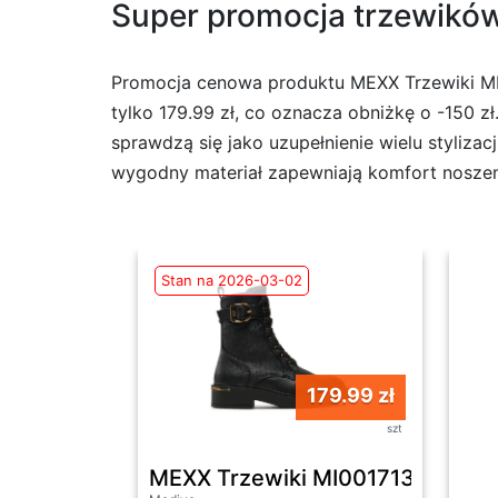
Super promocja trzewików 
Promocja cenowa produktu MEXX Trzewiki MI
tylko 179.99 zł, co oznacza obniżkę o -150 zł
sprawdzą się jako uzupełnienie wielu stylizac
wygodny materiał zapewniają komfort noszenia
Stan na 2026-03-02
179.99 zł
szt
MEXX Trzewiki MI001713543W C