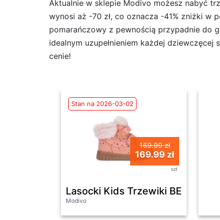
Aktualnie w sklepie Modivo możesz nabyć t
wynosi aż -70 zł, co oznacza -41% zniżki w p
pomarańczowy z pewnością przypadnie do gus
idealnym uzupełnieniem każdej dziewczęcej sty
cenie!
Stan na 2026-03-02
169.99 zł
169.99 zł
szt
Lasocki Kids Trzewiki BEAUTY
Modivo