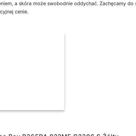
niem, a skóra może swobodnie oddychać. Zachęcamy do sk
yjnej cenie.
5DA 022ME C2306 S Żółty