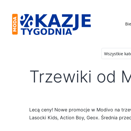
Skip
to
content
Bie
Moda
-
Okazje
Trzewiki od 
Tygodnia
Lecą ceny! Nowe promocje w Modivo na trzew
Lasocki Kids, Action Boy, Geox. Średnia prze