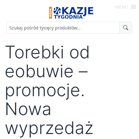
Skip
MENU
to
Moda
content
-
Okazje
Tygodnia
Torebki od
eobuwie –
promocje.
Nowa
wyprzedaż