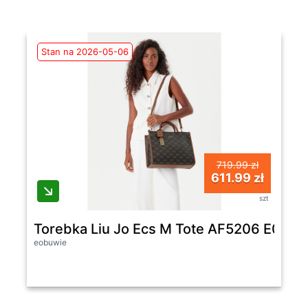
Stan na 2026-05-06
719.99 zł
611.99 zł
szt
Torebka Liu Jo Ecs M Tote AF5206 E0668
eobuwie