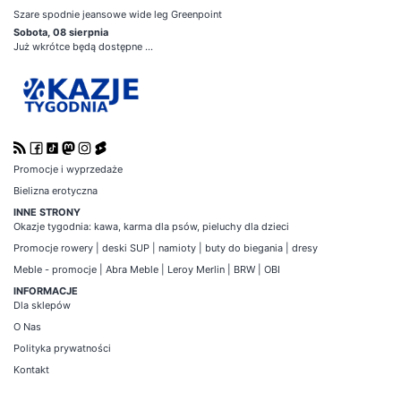
Szare spodnie jeansowe wide leg Greenpoint
Sobota, 08 sierpnia
Już wkrótce będą dostępne ...
Promocje i wyprzedaże
Bielizna erotyczna
INNE STRONY
Okazje tygodnia
:
kawa
,
karma dla psów
,
pieluchy dla dzieci
Promocje
rowery
|
deski SUP
|
namioty
|
buty do biegania
|
dresy
Meble - promocje
|
Abra Meble
|
Leroy Merlin
|
BRW
|
OBI
INFORMACJE
Dla sklepów
O Nas
Polityka prywatności
Kontakt