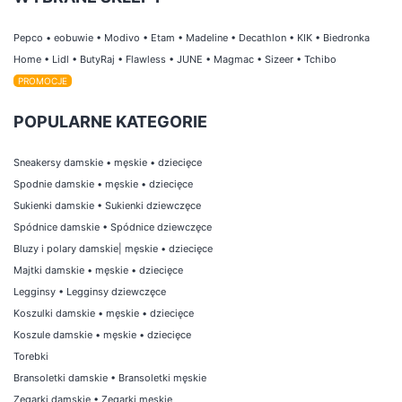
Pepco
•
eobuwie
•
Modivo
•
Etam
•
Madeline
•
Decathlon
•
KIK
•
Biedronka
Home
•
Lidl
•
ButyRaj
•
Flawless
•
JUNE
•
Magmac
•
Sizeer
•
Tchibo
PROMOCJE
POPULARNE KATEGORIE
Sneakersy damskie
•
męskie
•
dziecięce
Spodnie damskie
•
męskie
•
dziecięce
Sukienki damskie
•
Sukienki dziewczęce
Spódnice damskie
•
Spódnice dziewczęce
Bluzy i polary damskie
|
męskie
•
dziecięce
Majtki damskie
•
męskie
•
dziecięce
Legginsy
•
Legginsy dziewczęce
Koszulki damskie
•
męskie
•
dziecięce
Koszule damskie
•
męskie
•
dziecięce
Torebki
Bransoletki damskie
•
Bransoletki męskie
Zegarki damskie
•
Zegarki męskie