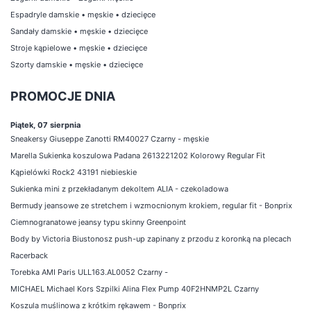
Espadryle damskie
•
męskie
•
dziecięce
Sandały damskie
•
męskie
•
dziecięce
Stroje kąpielowe
•
męskie
•
dziecięce
Szorty damskie
•
męskie
•
dziecięce
PROMOCJE DNIA
Piątek, 07 sierpnia
Sneakersy Giuseppe Zanotti RM40027 Czarny - męskie
Marella Sukienka koszulowa Padana 2613221202 Kolorowy Regular Fit
Kąpielówki Rock2 43191 niebieskie
Sukienka mini z przekładanym dekoltem ALIA - czekoladowa
Bermudy jeansowe ze stretchem i wzmocnionym krokiem, regular fit - Bonprix
Ciemnogranatowe jeansy typu skinny Greenpoint
Body by Victoria Biustonosz push-up zapinany z przodu z koronką na plecach
Racerback
Torebka AMI Paris ULL163.AL0052 Czarny -
MICHAEL Michael Kors Szpilki Alina Flex Pump 40F2HNMP2L Czarny
Koszula muślinowa z krótkim rękawem - Bonprix