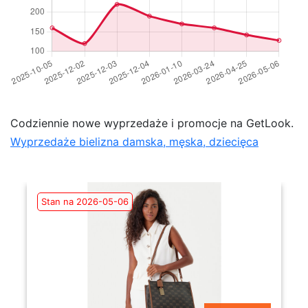
Codziennie nowe wyprzedaże i promocje na GetLook.
Wyprzedaże bielizna damska, męska, dziecięca
Stan na 2026-05-06