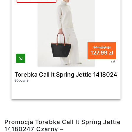
141.99 zł
127.99 zł
szt
Torebka Call It Spring Jettie 14180247 Cz
eobuwie
Promocja Torebka Call It Spring Jettie
14180247 Czarny –