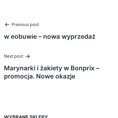
Nawigacja
Previous post
wpisu
w eobuwie – nowa wyprzedaż
Next post
Marynarki i żakiety w Bonprix –
promocja. Nowe okazje
WYBRANE SKLEPY