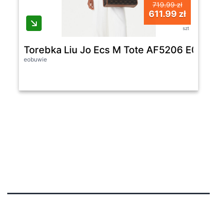
719.99 zł
611.99 zł
szt
Torebka Liu Jo Ecs M Tote AF5206 E0668
eobuwie