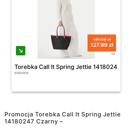
141.99 zł
127.99 zł
szt
Torebka Call It Spring Jettie 14180247 Cz
eobuwie
Promocja Torebka Call It Spring Jettie
14180247 Czarny –