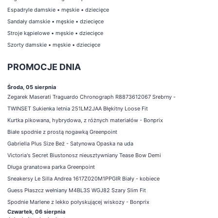
Espadryle damskie
•
męskie
•
dziecięce
Sandały damskie
•
męskie
•
dziecięce
Stroje kąpielowe
•
męskie
•
dziecięce
Szorty damskie
•
męskie
•
dziecięce
PROMOCJE DNIA
Środa, 05 sierpnia
Zegarek Maserati Traguardo Chronograph R8873612067 Srebrny -
TWINSET Sukienka letnia 251LM2JAA Błękitny Loose Fit
Kurtka pikowana, hybrydowa, z różnych materiałów - Bonprix
Białe spodnie z prostą nogawką Greenpoint
Gabriella Plus Size Beż - Satynowa Opaska na uda
Victoria's Secret Biustonosz nieusztywniany Tease Bow Demi
Długa granatowa parka Greenpoint
Sneakersy Le Silla Andrea 1617Z020M1PPGIR Biały - kobiece
Guess Płaszcz wełniany M4BL3S WGJ82 Szary Slim Fit
Spodnie Marlene z lekko połyskującej wiskozy - Bonprix
Czwartek, 06 sierpnia