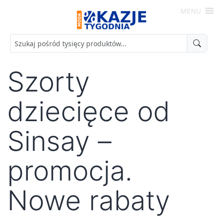
Skip
MENU
to
Moda
content
-
Okazje
Tygodnia
Szorty
dziecięce od
Sinsay –
promocja.
Nowe rabaty