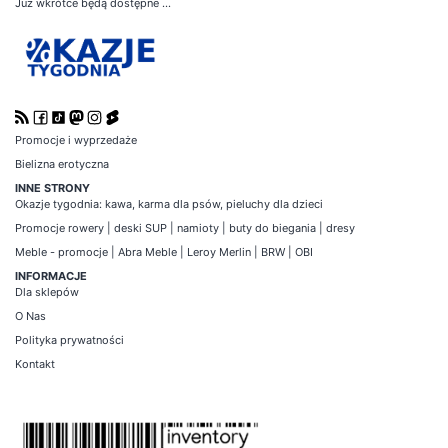
Już wkrótce będą dostępne ...
Promocje i wyprzedaże
Bielizna erotyczna
INNE STRONY
Okazje tygodnia
:
kawa
,
karma dla psów
,
pieluchy dla dzieci
Promocje
rowery
|
deski SUP
|
namioty
|
buty do biegania
|
dresy
Meble - promocje
|
Abra Meble
|
Leroy Merlin
|
BRW
|
OBI
INFORMACJE
Dla sklepów
O Nas
Polityka prywatności
Kontakt