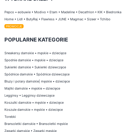
Pepco
•
eobuwie
•
Modivo
•
Etam
•
Madeline
•
Decathlon
•
KIK
•
Biedronka
Home
•
Lidl
•
ButyRaj
•
Flawless
•
JUNE
•
Magmac
•
Sizeer
•
Tchibo
PROMOCJE
POPULARNE KATEGORIE
Sneakersy damskie
•
męskie
•
dziecięce
Spodnie damskie
•
męskie
•
dziecięce
Sukienki damskie
•
Sukienki dziewczęce
Spódnice damskie
•
Spódnice dziewczęce
Bluzy i polary damskie
|
męskie
•
dziecięce
Majtki damskie
•
męskie
•
dziecięce
Legginsy
•
Legginsy dziewczęce
Koszulki damskie
•
męskie
•
dziecięce
Koszule damskie
•
męskie
•
dziecięce
Torebki
Bransoletki damskie
•
Bransoletki męskie
Zegarki damskie
•
Zegarki męskie