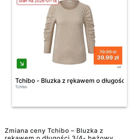
Stan na 2026-01-18
79.99 zł
39.99 zł
szt
Tchibo - Bluzka z rękawem o długości 3/
Tchibo
Zmiana ceny Tchibo – Bluzka z
rękawem o długości 3/4- beżowy