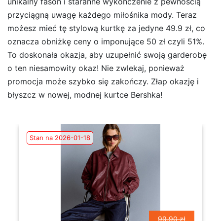
unikalny fason i staranne wykończenie z pewnością
przyciągną uwagę każdego miłośnika mody. Teraz
możesz mieć tę stylową kurtkę za jedyne 49.9 zł, co
oznacza obniżkę ceny o imponujące 50 zł czyli 51%.
To doskonała okazja, aby uzupełnić swoją garderobę
o ten niesamowity okaz! Nie zwlekaj, ponieważ
promocja może szybko się zakończy. Złap okazję i
błyszcz w nowej, modnej kurtce Bershka!
Stan na 2026-01-18
99.90 zł