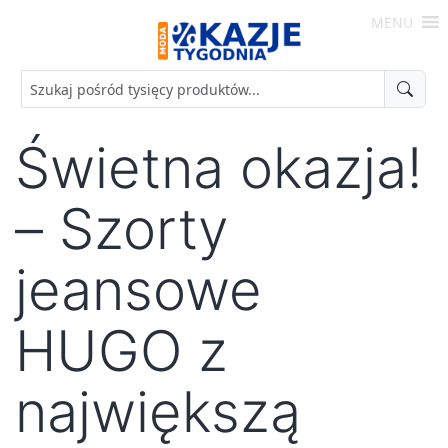
Skip
MENU
to
Moda
content
-
Okazje
Tygodnia
Świetna okazja!
– Szorty
jeansowe
HUGO z
największą