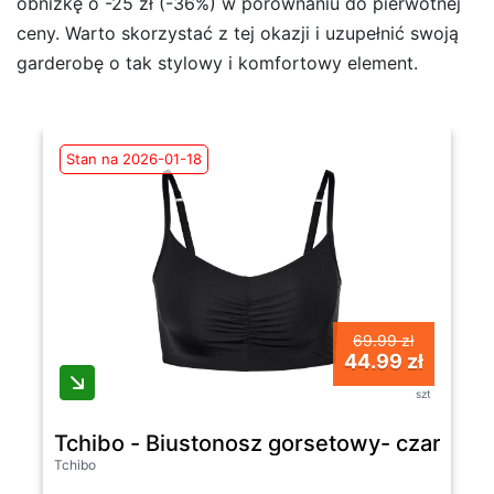
obniżkę o -25 zł (-36%) w porównaniu do pierwotnej
ceny. Warto skorzystać z tej okazji i uzupełnić swoją
garderobę o tak stylowy i komfortowy element.
Stan na 2026-01-18
69.99 zł
44.99 zł
szt
Tchibo - Biustonosz gorsetowy- czarny
Tchibo