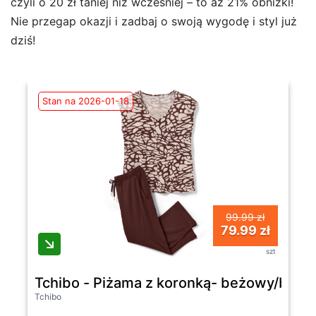
czyli o 20 zł taniej niż wcześniej – to aż 21% obniżki!
Nie przegap okazji i zadbaj o swoją wygodę i styl już
dziś!
Stan na 2026-01-18
99.99 zł
79.99 zł
szt
Tchibo - Piżama z koronką- beżowy/brąz
Tchibo