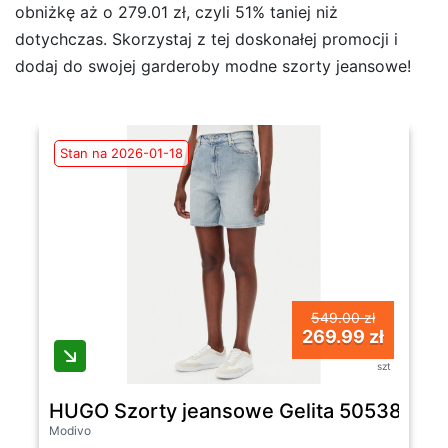
obniżkę aż o 279.01 zł, czyli 51% taniej niż
dotychczas. Skorzystaj z tej doskonałej promocji i
dodaj do swojej garderoby modne szorty jeansowe!
Stan na 2026-01-18
549.00 zł
269.99 zł
szt
HUGO Szorty jeansowe Gelita 50538863 N
Modivo