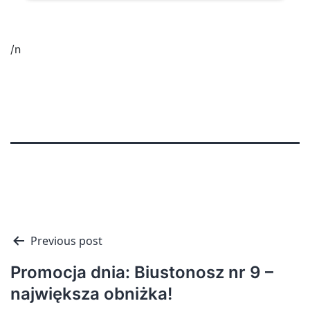
/n
Nawigacja
Previous post
wpisu
Promocja dnia: Biustonosz nr 9 –
największa obniżka!