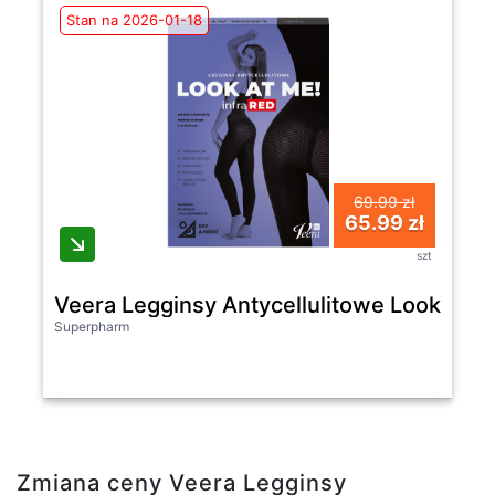
Stan na 2026-01-18
69.99 zł
65.99 zł
szt
Veera Legginsy Antycellulitowe Look At 
Superpharm
Zmiana ceny Veera Legginsy