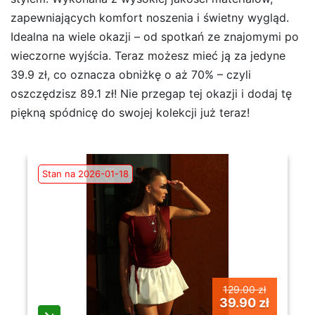
zapewniających komfort noszenia i świetny wygląd.
Idealna na wiele okazji – od spotkań ze znajomymi po
wieczorne wyjścia. Teraz możesz mieć ją za jedyne
39.9 zł, co oznacza obniżkę o aż 70% – czyli
oszczędzisz 89.1 zł! Nie przegap tej okazji i dodaj tę
piękną spódnicę do swojej kolekcji już teraz!
Stan na 2026-01-18
129.00 zł
39.90 zł