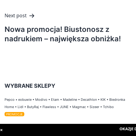
Next post
Nowa promocja! Biustonosz z
nadrukiem – największa obniżka!
WYBRANE SKLEPY
Pepco
•
eobuwie
•
Modivo
•
Etam
•
Madeline
•
Decathlon
•
KIK
•
Biedronka
Home
•
Lidl
•
ButyRaj
•
Flawless
•
JUNE
•
Magmac
•
Sizeer
•
Tchibo
PROMOCJE
POPULARNE KATEGORIE
OKAZJE D
×