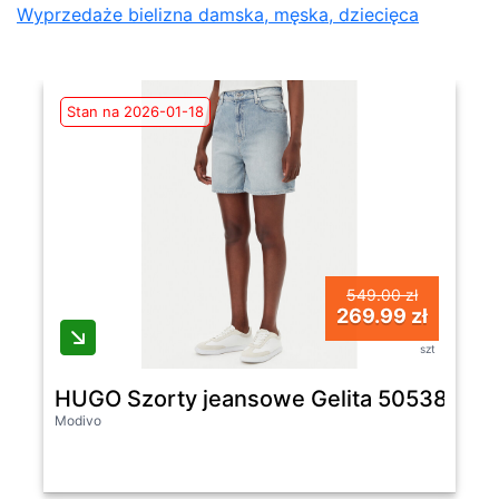
Wyprzedaże bielizna damska, męska, dziecięca
Stan na 2026-01-18
549.00 zł
269.99 zł
szt
HUGO Szorty jeansowe Gelita 50538863 N
Modivo