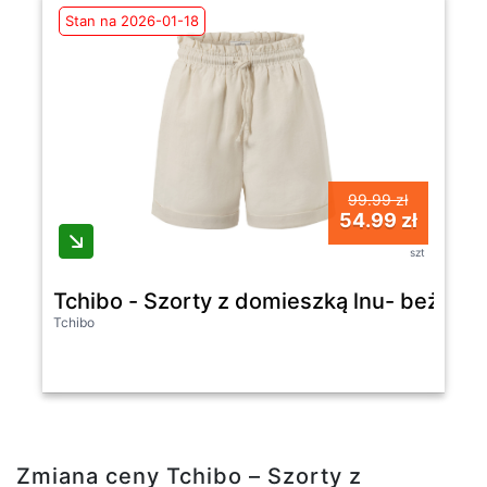
Stan na 2026-01-18
99.99 zł
54.99 zł
szt
Tchibo - Szorty z domieszką lnu- beżowy
Tchibo
Zmiana ceny Tchibo – Szorty z