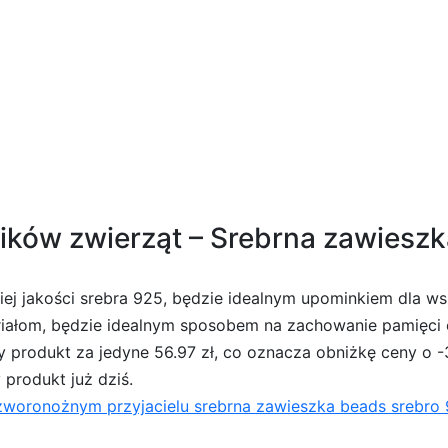
enia męskie Fila Fxventuno L Mid
ników zwierząt – Srebrna zawiesz
j jakości srebra 925, będzie idealnym upominkiem dla wsz
teriałom, będzie idealnym sposobem na zachowanie pami
produkt za jedyne 56.97 zł, co oznacza obniżkę ceny o -37.
 produkt już dziś.
woronożnym przyjacielu srebrna zawieszka beads srebro