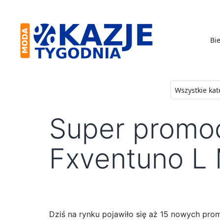
Skip
to
content
Bie
Moda
-
Okazje
Super promocj
Tygodnia
Fxventuno L 
Dziś na rynku pojawiło się aż 15 nowych pro