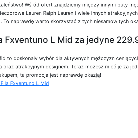
aleństwo! Wśród ofert znajdziemy między innymi buty męs
 wieczorowe Lauren Ralph Lauren i wiele innych atrakcyjn
ł. To naprawdę warto skorzystać z tych niesamowitych okaz
a Fxventuno L Mid za jedyne 229.9
 Mid to doskonały wybór dla aktywnych mężczyzn ceniących
a oraz atrakcyjnym designem. Teraz możesz mieć je za je
zakupem, ta promocja jest naprawdę okazją!
Fila Fxventuno L Mid