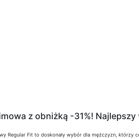
ożnym przyjacielu srebrna zawieszka beads s
zimowa z obniżką -31%! Najlepszy
Regular Fit to doskonały wybór dla mężczyzn, którzy ce