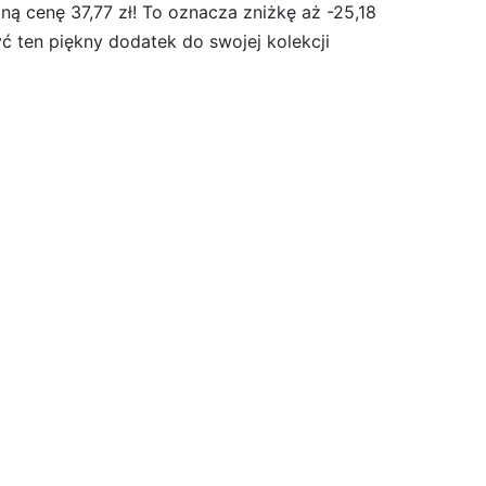
ną cenę 37,77 zł! To oznacza zniżkę aż -25,18
yć ten piękny dodatek do swojej kolekcji