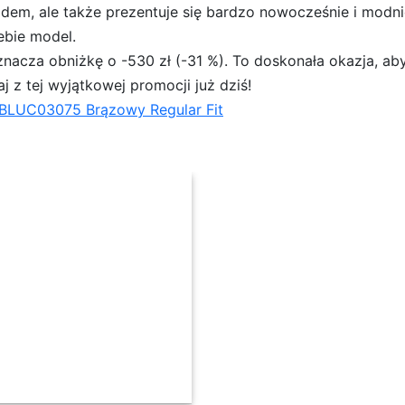
odem, ale także prezentuje się bardzo nowocześnie i modni
ebie model.
znacza obniżkę o -530 zł (-31 %). To doskonała okazja, a
aj z tej wyjątkowej promocji już dziś!
BLUC03075 Brązowy Regular Fit
3075 Brązowy Regular Fit