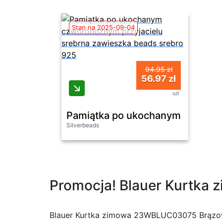
Stan na 2025-09-04
94.95 zł
56.97 zł
szt
Pamiątka po ukochanym czworon
Silverbeads
Promocja! Blauer Kurtka 
Blauer Kurtka zimowa 23WBLUC03075 Brązowy 