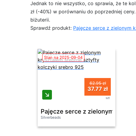
Jednak to nie wszystko, co sprawia, że te ko
zł (-40%) w porównaniu do poprzedniej ceny. N
biżuterii.
Sprawdź produkt:
Pajęcze serce z zielonym k
Stan na 2025-09-04
62.95 zł
37.77 zł
szt
Pajęcze serce z zielonym kryszta
Silverbeads