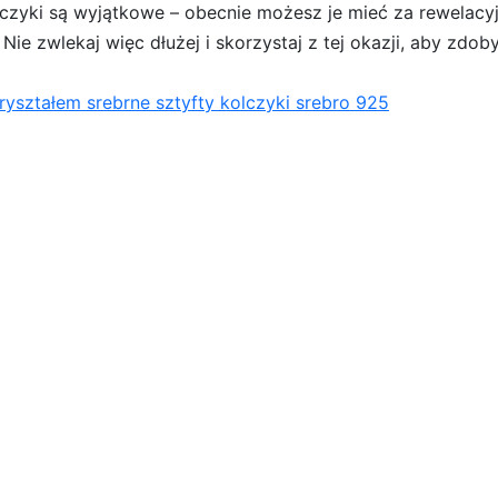
lczyki są wyjątkowe – obecnie możesz je mieć za rewelacyj
ie zwlekaj więc dłużej i skorzystaj z tej okazji, aby zdob
ryształem srebrne sztyfty kolczyki srebro 925
łem srebrne sztyfty kolczyki srebro 925