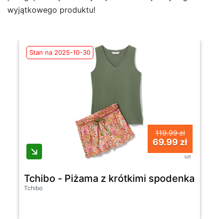
wyjątkowego produktu!
Stan na 2025-10-30
119.99 zł
69.99 zł
szt
Tchibo - Piżama z krótkimi spodenkami- z
Tchibo