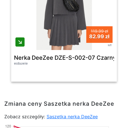
119.99 zł
82.99 zł
szt
Nerka DeeZee DZE-S-002-07 Czarny -
eobuwie
Zmiana ceny Saszetka nerka DeeZee
Zobacz szczegóły:
Saszetka nerka DeeZee