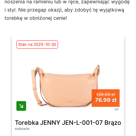
noszenia na ramieniu lub w ręce, zapewniając wygodę
i styl. Nie przegap okazji, aby zdobyć tę wyjątkową
torebkę w obniżonej cenie!
Stan na 2025-10-30
129.99 zł
76.99 zł
szt
Torebka JENNY JEN-L-001-07 Brązowy -
eobuwie