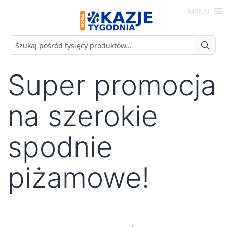
Skip
MENU
to
Moda
content
-
Okazje
Tygodnia
Super promocja
na szerokie
spodnie
piżamowe!