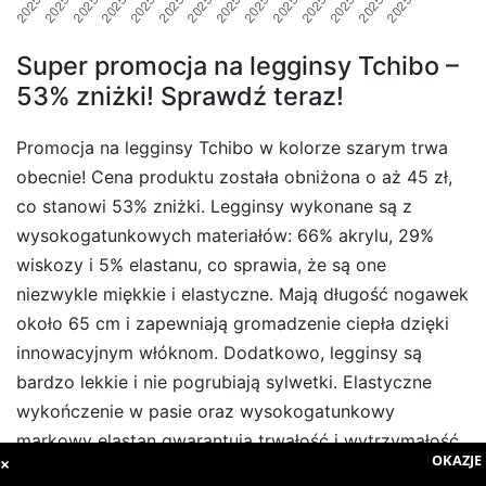
Super promocja na legginsy Tchibo –
53% zniżki! Sprawdź teraz!
Promocja na legginsy Tchibo w kolorze szarym trwa
obecnie! Cena produktu została obniżona o aż 45 zł,
co stanowi 53% zniżki. Legginsy wykonane są z
wysokogatunkowych materiałów: 66% akrylu, 29%
wiskozy i 5% elastanu, co sprawia, że są one
niezwykle miękkie i elastyczne. Mają długość nogawek
około 65 cm i zapewniają gromadzenie ciepła dzięki
innowacyjnym włóknom. Dodatkowo, legginsy są
bardzo lekkie i nie pogrubiają sylwetki. Elastyczne
wykończenie w pasie oraz wysokogatunkowy
markowy elastan gwarantują trwałość i wytrzymałość
OKAZJE 
×
podczas prania. Produkt dostępny jest w rozmiarach