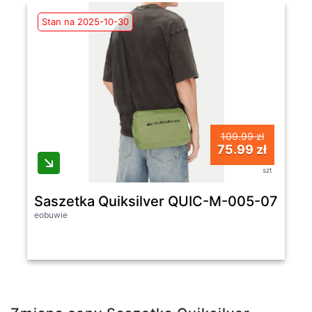
Stan na 2025-10-30
109.99 zł
75.99 zł
szt
Saszetka Quiksilver QUIC-M-005-07 Zielo
eobuwie