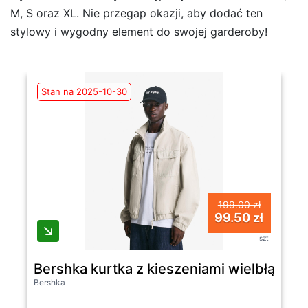
M, S oraz XL. Nie przegap okazji, aby dodać ten
stylowy i wygodny element do swojej garderoby!
Stan na 2025-10-30
199.00 zł
99.50 zł
szt
Bershka kurtka z kieszeniami wielbłądzi
Bershka