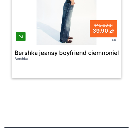
149.00 zł
39.90 zł
szt
Bershka jeansy boyfriend ciemnoniebiesk
Bershka