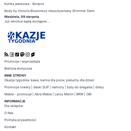
Kurtka jeansowa - Bonprix
Body by Victoria Biustonosz nieusztywniany Shimmer Demi
Niedziela, 09 sierpnia
Już wkrótce będą dostępne ...
Promocje i wyprzedaże
Bielizna erotyczna
INNE STRONY
Okazje tygodnia
:
kawa
,
karma dla psów
,
pieluchy dla dzieci
Promocje
rowery
|
deski SUP
|
namioty
|
buty do biegania
|
dresy
Meble - promocje
|
Abra Meble
|
Leroy Merlin
|
BRW
|
OBI
INFORMACJE
Dla sklepów
O Nas
Polityka prywatności
Kontakt