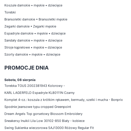
Koszule damskie
•
męskie
•
dziecięce
Torebki
Bransoletki damskie
•
Bransoletki męskie
Zegarki damskie
•
Zegarki męskie
Espadryle damskie
•
męskie
•
dziecięce
Sandały damskie
•
męskie
•
dziecięce
Stroje kąpielowe
•
męskie
•
dziecięce
Szorty damskie
•
męskie
•
dziecięce
PROMOCJE DNIA
Sobota, 08 sierpnia
Torebka TOUS 2002381943 Kolorowy -
KARL LAGERFELD Espadryle KL80111N Czarny
Komplet 4-cz.: koszula z krótkim rękawem, bermudy, szelki i mucha - Bonprix
Spodnie jeansowe typu cropped Greenpoint
Dream Angels Top gorsetowy Blossom Embroidery
Sneakersy Inuikii Lila Low 30102-850 Biały - kobiece
Swing Sukienka wieczorowa 5AJ13000 Różowy Regular Fit