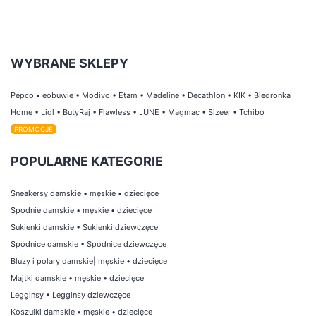
WYBRANE SKLEPY
Pepco
•
eobuwie
•
Modivo
•
Etam
•
Madeline
•
Decathlon
•
KIK
•
Biedronka
Home
•
Lidl
•
ButyRaj
•
Flawless
•
JUNE
•
Magmac
•
Sizeer
•
Tchibo
PROMOCJE
POPULARNE KATEGORIE
Sneakersy damskie
•
męskie
•
dziecięce
Spodnie damskie
•
męskie
•
dziecięce
Sukienki damskie
•
Sukienki dziewczęce
Spódnice damskie
•
Spódnice dziewczęce
Bluzy i polary damskie
|
męskie
•
dziecięce
Majtki damskie
•
męskie
•
dziecięce
Legginsy
•
Legginsy dziewczęce
Koszulki damskie
•
męskie
•
dziecięce