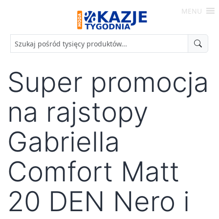
Skip
MENU
to
Moda
content
-
Okazje
Tygodnia
Super promocja
na rajstopy
Gabriella
Comfort Matt
20 DEN Nero i