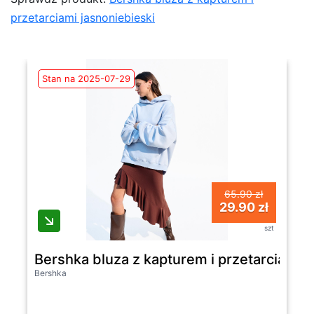
przetarciami jasnoniebieski
Stan na 2025-07-29
65.90 zł
29.90 zł
szt
Bershka bluza z kapturem i przetarciami j
Bershka