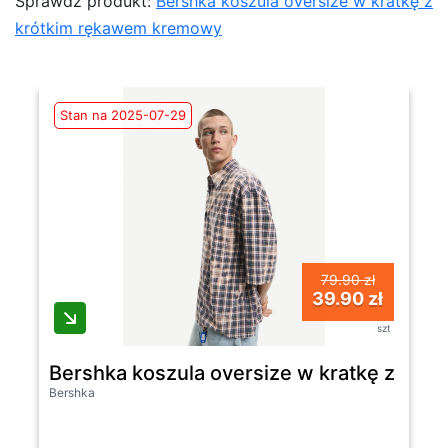
Sprawdź produkt:
Bershka koszula oversize w kratkę z
krótkim rękawem kremowy
Stan na 2025-07-29
79.90 zł
39.90 zł
szt
Bershka koszula oversize w kratkę z kr
Bershka