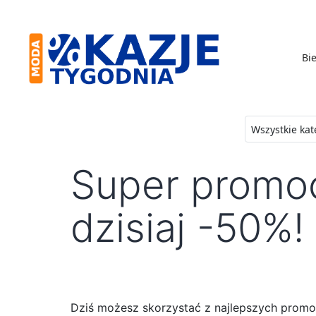
Skip
to
content
Bie
Moda
-
Okazje
Super promocj
Tygodnia
dzisiaj -50%!
Dziś możesz skorzystać z najlepszych promo