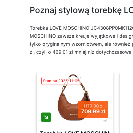
Poznaj stylową torebkę 
Torebka LOVE MOSCHINO JC4308PP0MK1120A w
MOSCHINO zawsze kreuje wyjątkowe i designe
tylko oryginalnym wzornictwem, ale również p
zł, czyli o 469.01 zł mniej niż dotychczasowa
Stan na 2025-11-05
1179.00 zł
709.99 zł
szt