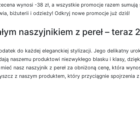
cena wynosi -38 zł, a wszystkie promocje razem sumują si
a, biżuterii i odzieży! Odkryj nowe promocje już dziś!
ym naszyjnikiem z pereł – teraz 2
odatek do każdej eleganckiej stylizacji. Jego delikatny uro
ają naszemu produktowi niezwykłego blasku i klasy, dzięk
 mieć nasz naszyjnik z pereł za obniżoną cenę, która wynos
 błyszcz z naszym produktem, który przyciągnie spojrzenia z