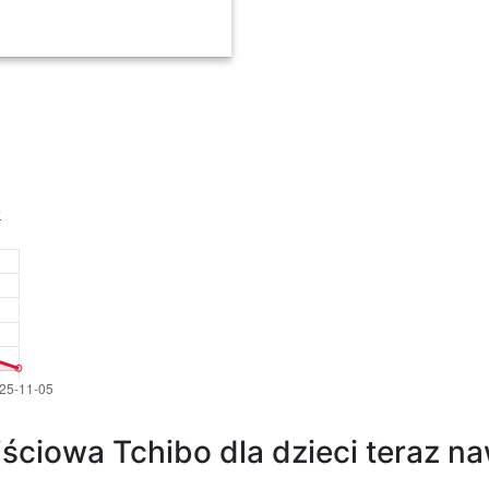
08PP0MK1120A Brązowy -
O
ściowa Tchibo dla dzieci teraz na