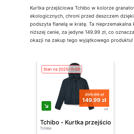
Kurtka przejściowa Tchibo w kolorze granato
ekologicznych, chroni przed deszczem dzięki 
podszyta flanelą w kratę. Ta nieprzemakalna k
niższej cenie, za jedyne 149.99 zł, co oznacz
okazji na zakup tego wyjątkowego produktu!
Stan na 2025-11-05
299.99 zł
149.99 zł
szt
Tchibo - Kurtka przejściowa- nie
Tchibo