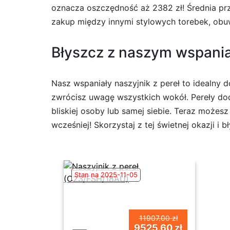
oznacza oszczędność aż 2382 zł! Średnia prze
zakup między innymi stylowych torebek, obuwi
Błyszcz z naszym wspaniał
Nasz wspaniały naszyjnik z pereł to idealny d
zwrócisz uwagę wszystkich wokół. Pereły dod
bliskiej osoby lub samej siebie. Teraz możesz
wcześniej! Skorzystaj z tej świetnej okazji i
Stan na 2025-11-05
11907.00 zł
9525.60 zł