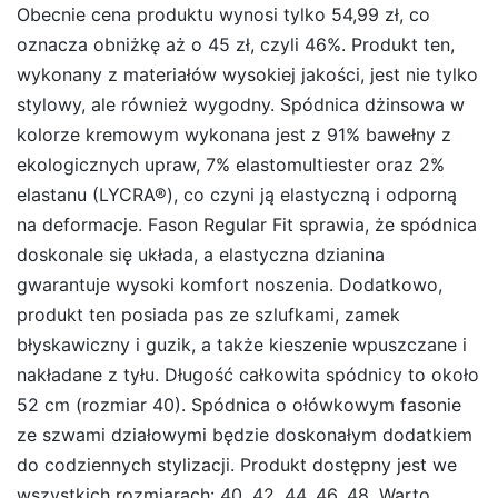
Obecnie cena produktu wynosi tylko 54,99 zł, co
oznacza obniżkę aż o 45 zł, czyli 46%. Produkt ten,
wykonany z materiałów wysokiej jakości, jest nie tylko
stylowy, ale również wygodny. Spódnica dżinsowa w
kolorze kremowym wykonana jest z 91% bawełny z
ekologicznych upraw, 7% elastomultiester oraz 2%
elastanu (LYCRA®), co czyni ją elastyczną i odporną
na deformacje. Fason Regular Fit sprawia, że spódnica
doskonale się układa, a elastyczna dzianina
gwarantuje wysoki komfort noszenia. Dodatkowo,
produkt ten posiada pas ze szlufkami, zamek
błyskawiczny i guzik, a także kieszenie wpuszczane i
nakładane z tyłu. Długość całkowita spódnicy to około
52 cm (rozmiar 40). Spódnica o ołówkowym fasonie
ze szwami działowymi będzie doskonałym dodatkiem
do codziennych stylizacji. Produkt dostępny jest we
wszystkich rozmiarach: 40, 42, 44, 46, 48. Warto