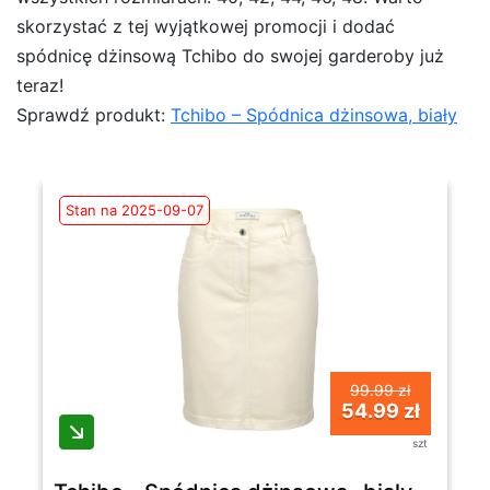
skorzystać z tej wyjątkowej promocji i dodać
spódnicę dżinsową Tchibo do swojej garderoby już
teraz!
Sprawdź produkt:
Tchibo – Spódnica dżinsowa, biały
Stan na 2025-09-07
99.99 zł
54.99 zł
szt