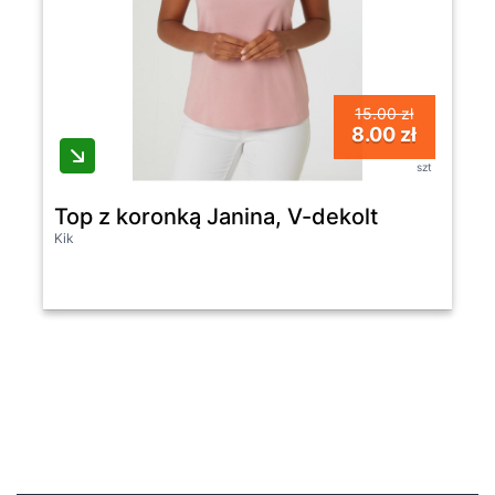
15.00 zł
8.00 zł
szt
Top z koronką Janina, V-dekolt
Kik