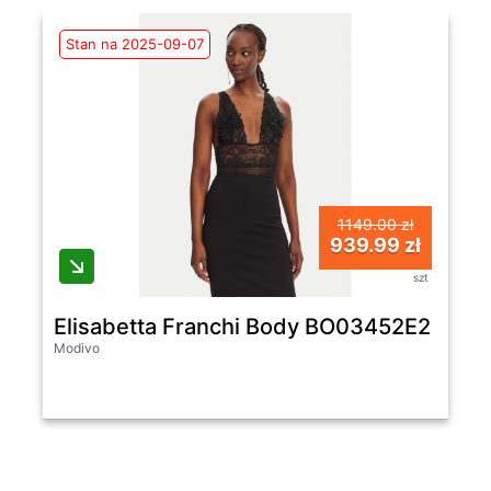
Stan na 2025-09-07
1149.00 zł
939.99 zł
szt
Elisabetta Franchi Body BO03452E2 110 C
Modivo