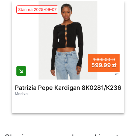
Stan na 2025-09-07
1009.00 zł
599.99 zł
szt
Patrizia Pepe Kardigan 8K0281/K236-K103
Modivo