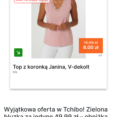
15.00 zł
8.00 zł
szt
Top z koronką Janina, V-dekolt
Kik
Wyjątkowa oferta w Tchibo! Zielona
bluzka za jedyne 49.99 zł – obniżka