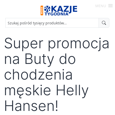
Skip
MENU
to
Moda
content
-
Okazje
Tygodnia
Super promocja
na Buty do
chodzenia
męskie Helly
Hansen!