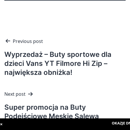
Nawigacja
Previous post
wpisu
Wyprzedaż – Buty sportowe dla
dzieci Vans YT Filmore Hi Zip –
największa obniżka!
Next post
Super promocja na Buty
Podejściowe Męskie Salewa
OKAZJE DN
Wildfire 2 Gtx i inne!
×