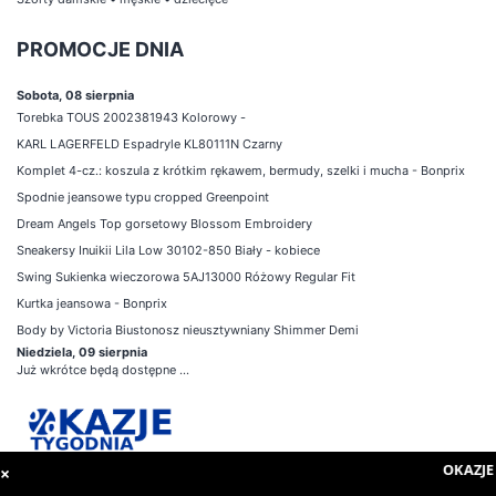
PROMOCJE DNIA
Sobota, 08 sierpnia
Torebka TOUS 2002381943 Kolorowy -
KARL LAGERFELD Espadryle KL80111N Czarny
Komplet 4-cz.: koszula z krótkim rękawem, bermudy, szelki i mucha - Bonprix
Spodnie jeansowe typu cropped Greenpoint
Dream Angels Top gorsetowy Blossom Embroidery
Sneakersy Inuikii Lila Low 30102-850 Biały - kobiece
Swing Sukienka wieczorowa 5AJ13000 Różowy Regular Fit
Kurtka jeansowa - Bonprix
Body by Victoria Biustonosz nieusztywniany Shimmer Demi
Niedziela, 09 sierpnia
Już wkrótce będą dostępne ...
OKAZJE 
×