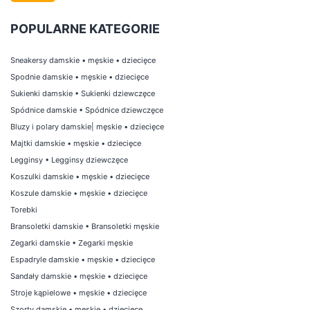
POPULARNE KATEGORIE
Sneakersy damskie
•
męskie
•
dziecięce
Spodnie damskie
•
męskie
•
dziecięce
Sukienki damskie
•
Sukienki dziewczęce
Spódnice damskie
•
Spódnice dziewczęce
Bluzy i polary damskie
|
męskie
•
dziecięce
Majtki damskie
•
męskie
•
dziecięce
Legginsy
•
Legginsy dziewczęce
Koszulki damskie
•
męskie
•
dziecięce
Koszule damskie
•
męskie
•
dziecięce
Torebki
Bransoletki damskie
•
Bransoletki męskie
Zegarki damskie
•
Zegarki męskie
Espadryle damskie
•
męskie
•
dziecięce
Sandały damskie
•
męskie
•
dziecięce
Stroje kąpielowe
•
męskie
•
dziecięce
Szorty damskie
•
męskie
•
dziecięce