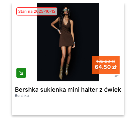
Stan na 2025-10-12
129.00 zł
64.50 zł
szt
Bershka sukienka mini halter z ćwiekami
Bershka