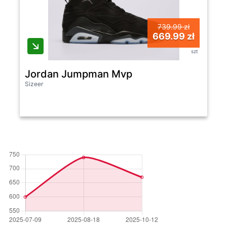
739.99 zł
669.99 zł
szt
Jordan Jumpman Mvp
Sizeer