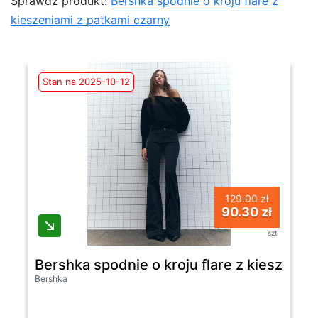
Sprawdź produkt:
Bershka spodnie o kroju flare z
kieszeniami z patkami czarny
Stan na 2025-10-12
129.00 zł
90.30 zł
szt
Bershka spodnie o kroju flare z kieszenia
Bershka