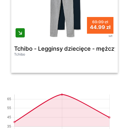
69.99 zł
44.99 zł
szt
Tchibo - Legginsy dziecięce - mężczyzna|
Tchibo