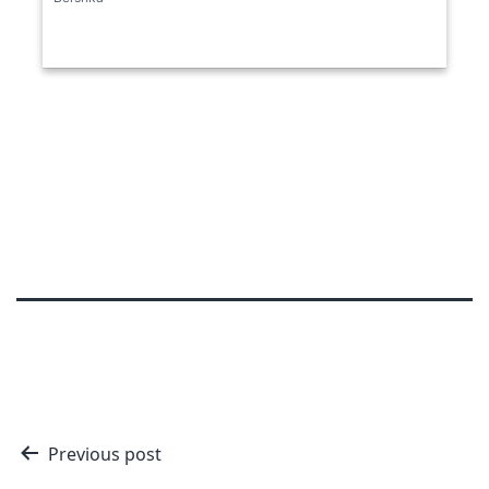
Nawigacja
Previous post
wpisu