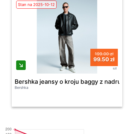
Stan na 2025-10-12
199.00 zł
99.50 zł
szt
Bershka jeansy o kroju baggy z nadrukie
Bershka