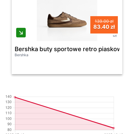
139.00 zł
83.40 zł
szt
Bershka buty sportowe retro piaskowy
Bershka