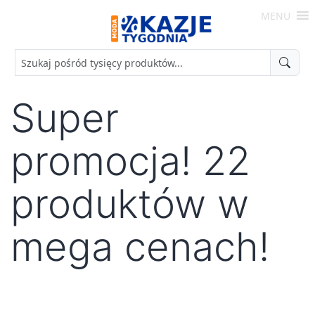
Skip
MENU
to
Moda
content
-
Okazje
Tygodnia
Super
promocja! 22
produktów w
mega cenach!