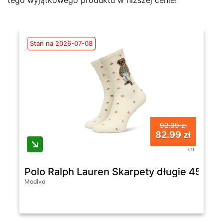
Stan na 2026-07-08
92.99 zł
82.99 zł
szt
Polo Ralph Lauren Skarpety długie 455P
Modivo