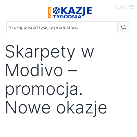
Skip
MENU
to
Moda
content
-
Okazje
Tygodnia
Skarpety w
Modivo –
promocja.
Nowe okazje