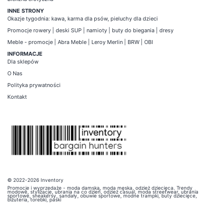
INNE STRONY
Okazje tygodnia
:
kawa
,
karma dla psów
,
pieluchy dla dzieci
Promocje
rowery
|
deski SUP
|
namioty
|
buty do biegania
|
dresy
Meble - promocje
|
Abra Meble
|
Leroy Merlin
|
BRW
|
OBI
INFORMACJE
Dla sklepów
O Nas
Polityka prywatności
Kontakt
© 2022-2026 Inventory
Promocje i wyprzedaże - moda damska, moda męska, odzież dziecięca. Trendy
modowe, stylizacje, ubrania na co dzień, odzież casual, moda streetwear, ubrania
sportowe, sneakersy, sandały, obuwie sportowe, modne trampki, buty dziecięce,
biżuteria, torebki, paski