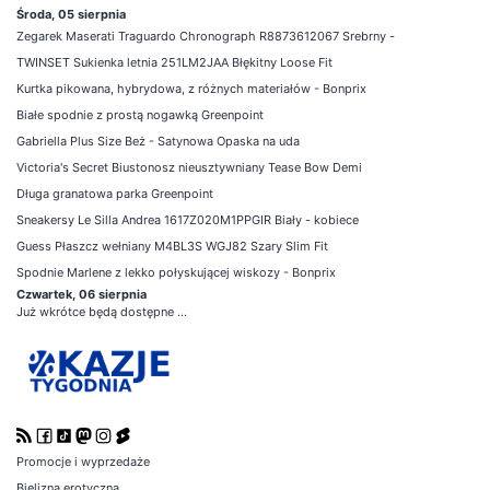
Środa, 05 sierpnia
Zegarek Maserati Traguardo Chronograph R8873612067 Srebrny -
TWINSET Sukienka letnia 251LM2JAA Błękitny Loose Fit
Kurtka pikowana, hybrydowa, z różnych materiałów - Bonprix
Białe spodnie z prostą nogawką Greenpoint
Gabriella Plus Size Beż - Satynowa Opaska na uda
Victoria's Secret Biustonosz nieusztywniany Tease Bow Demi
Długa granatowa parka Greenpoint
Sneakersy Le Silla Andrea 1617Z020M1PPGIR Biały - kobiece
Guess Płaszcz wełniany M4BL3S WGJ82 Szary Slim Fit
Spodnie Marlene z lekko połyskującej wiskozy - Bonprix
Czwartek, 06 sierpnia
Już wkrótce będą dostępne ...
Promocje i wyprzedaże
Bielizna erotyczna