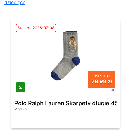
dziecięce
Stan na 2026-07-08
89.99 zł
79.99 zł
szt
Polo Ralph Lauren Skarpety długie 4559
Modivo