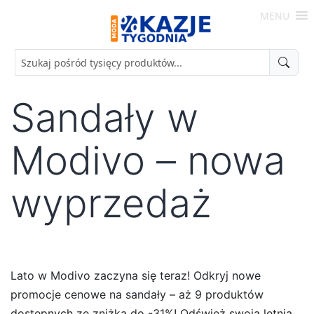
Skip
MENU
to
Moda
content
-
Okazje
Tygodnia
Sandały w
Modivo – nowa
wyprzedaż
Lato w Modivo zaczyna się teraz! Odkryj nowe
promocje cenowe na sandały – aż 9 produktów
dostępnych ze zniżką do -31%! Odśwież swoją letnią