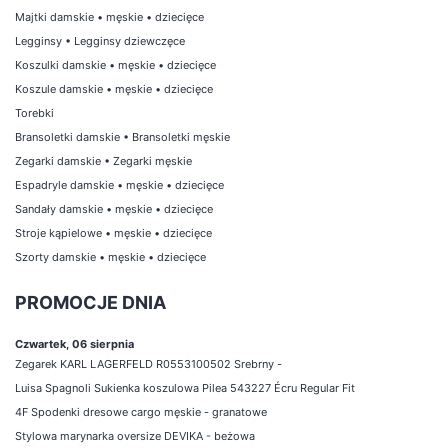
Majtki damskie
•
męskie
•
dziecięce
Legginsy
•
Legginsy dziewczęce
Koszulki damskie
•
męskie
•
dziecięce
Koszule damskie
•
męskie
•
dziecięce
Torebki
Bransoletki damskie
•
Bransoletki męskie
Zegarki damskie
•
Zegarki męskie
Espadryle damskie
•
męskie
•
dziecięce
Sandały damskie
•
męskie
•
dziecięce
Stroje kąpielowe
•
męskie
•
dziecięce
Szorty damskie
•
męskie
•
dziecięce
PROMOCJE DNIA
Czwartek, 06 sierpnia
Zegarek KARL LAGERFELD R0553100502 Srebrny -
Luisa Spagnoli Sukienka koszulowa Pilea 543227 Écru Regular Fit
4F Spodenki dresowe cargo męskie - granatowe
Stylowa marynarka oversize DEVIKA - beżowa