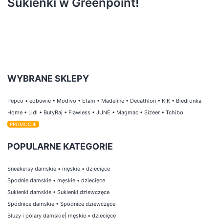
Sukienki w Greenpoint!
WYBRANE SKLEPY
Pepco
•
eobuwie
•
Modivo
•
Etam
•
Madeline
•
Decathlon
•
KIK
•
Biedronka
Home
•
Lidl
•
ButyRaj
•
Flawless
•
JUNE
•
Magmac
•
Sizeer
•
Tchibo
PROMOCJE
POPULARNE KATEGORIE
Sneakersy damskie
•
męskie
•
dziecięce
Spodnie damskie
•
męskie
•
dziecięce
Sukienki damskie
•
Sukienki dziewczęce
Spódnice damskie
•
Spódnice dziewczęce
Bluzy i polary damskie
|
męskie
•
dziecięce