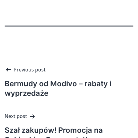
Nawigacja
Previous post
wpisu
Bermudy od Modivo – rabaty i
wyprzedaże
Next post
Szał zakupów! Promocja na