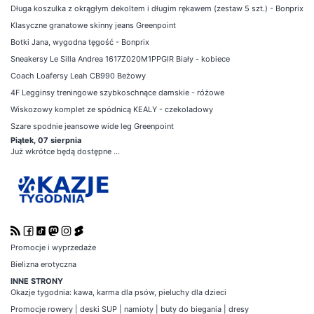
Długa koszulka z okrągłym dekoltem i długim rękawem (zestaw 5 szt.) - Bonprix
Klasyczne granatowe skinny jeans Greenpoint
Botki Jana, wygodna tęgość - Bonprix
Sneakersy Le Silla Andrea 1617Z020M1PPGIR Biały - kobiece
Coach Loafersy Leah CB990 Beżowy
4F Legginsy treningowe szybkoschnące damskie - różowe
Wiskozowy komplet ze spódnicą KEALY - czekoladowy
Szare spodnie jeansowe wide leg Greenpoint
Piątek, 07 sierpnia
Już wkrótce będą dostępne ...
Promocje i wyprzedaże
Bielizna erotyczna
INNE STRONY
Okazje tygodnia
:
kawa
,
karma dla psów
,
pieluchy dla dzieci
Promocje
rowery
|
deski SUP
|
namioty
|
buty do biegania
|
dresy