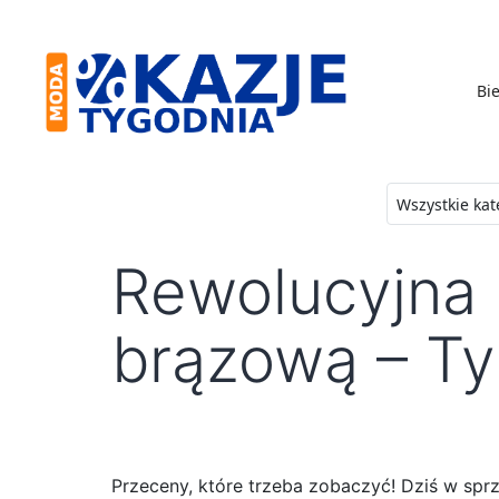
Skip
to
content
Bie
Moda
-
Okazje
Rewolucyjna 
Tygodnia
brązową – Tyl
Przeceny, które trzeba zobaczyć! Dziś w spr