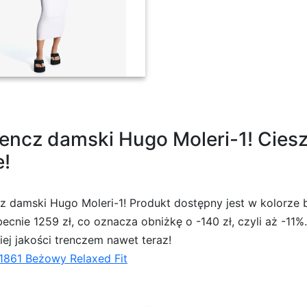
ci biały złamany
encz damski Hugo Moleri-1! Ciesz
e!
cz damski Hugo Moleri-1! Produkt dostępny jest w kolorze 
cnie 1259 zł, co oznacza obniżkę o -140 zł, czyli aż -11%
iej jakości trenczem nawet teraz!
1861 Beżowy Relaxed Fit