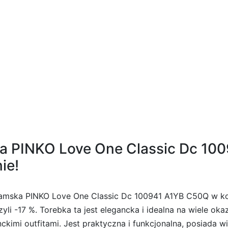
re I57
a PINKO Love One Classic Dc 10
ie!
amska PINKO Love One Classic Dc 100941 A1YB C50Q w ko
zyli -17 %. Torebka ta jest elegancka i idealna na wiele ok
anckimi outfitami. Jest praktyczna i funkcjonalna, posiada 