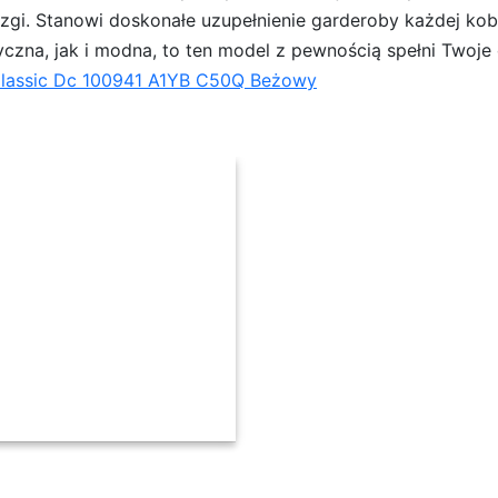
. Stanowi doskonałe uzupełnienie garderoby każdej kobiet
yczna, jak i modna, to ten model z pewnością spełni Twoje
Classic Dc 100941 A1YB C50Q Beżowy
c Dc 100941 A1YB C50Q Beżowy