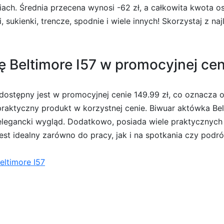
ach. Średnia przecena wynosi -62 zł, a całkowita kwota o
i, sukienki, trencze, spodnie i wiele innych! Skorzystaj z n
Beltimore I57 w promocyjnej ceni
ostępny jest w promocyjnej cenie 149.99 zł, co oznacza obn
praktyczny produkt w korzystnej cenie. Biwuar aktówka Be
i elegancki wygląd. Dodatkowo, posiada wiele praktycznych
est idealny zarówno do pracy, jak i na spotkania czy podróż
ltimore I57