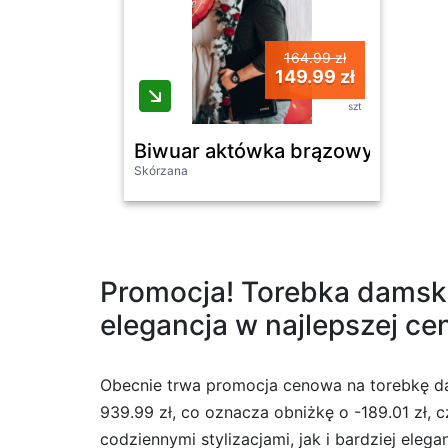
164.99 zł
149.99 zł
szt
Biwuar aktówka brązowy Beltimo
Skórzana
Promocja! Torebka damsk
elegancja w najlepszej cen
Obecnie trwa promocja cenowa na torebkę d
939.99 zł, co oznacza obniżkę o -189.01 zł, c
codziennymi stylizacjami, jak i bardziej eleg