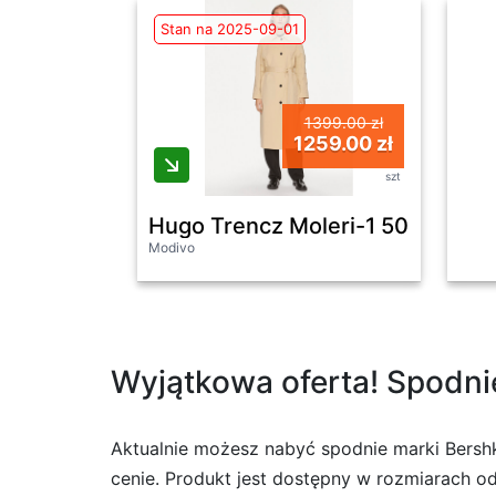
Stan na 2025-09-01
1399.00 zł
1259.00 zł
szt
Hugo Trencz Moleri-1 50511861 
Modivo
Wyjątkowa oferta! Spodnie 
Aktualnie możesz nabyć spodnie marki Bershk
cenie. Produkt jest dostępny w rozmiarach od