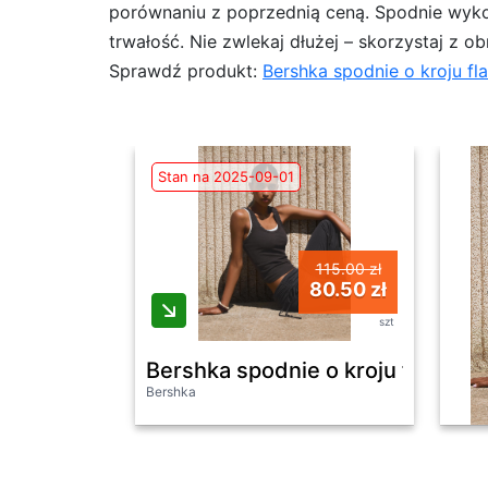
porównaniu z poprzednią ceną. Spodnie wykona
trwałość. Nie zwlekaj dłużej – skorzystaj z ob
Sprawdź produkt:
Bershka spodnie o kroju f
Stan na 2025-09-01
115.00 zł
80.50 zł
szt
Bershka spodnie o kroju flare s
Bershka