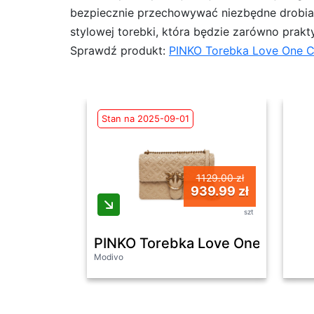
bezpiecznie przechowywać niezbędne drobiazgi
stylowej torebki, która będzie zarówno prakt
Sprawdź produkt:
PINKO Torebka Love One 
Stan na 2025-09-01
1129.00 zł
939.99 zł
szt
PINKO Torebka Love One Classi
Modivo