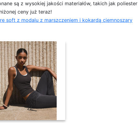
ne są z wysokiej jakości materiałów, takich jak polieste
niżonej ceny już teraz!
lare soft z modalu z marszczeniem i kokardą ciemnoszary
oft z modalu z marszczeniem i kokardą ciemnos