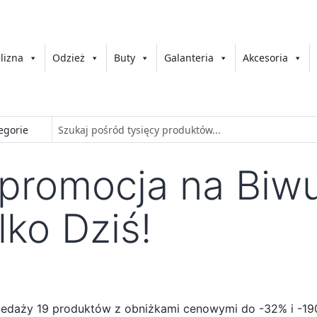
lizna
Odzież
Buty
Galanteria
Akcesoria
promocja na Biw
ko Dziś!
zedaży 19 produktów z obniżkami cenowymi do -32% i -190 z