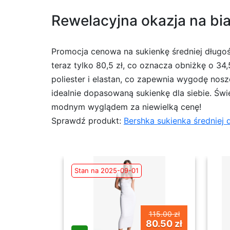
Rewelacyjna okazja na biał
Promocja cenowa na sukienkę średniej długoś
teraz tylko 80,5 zł, co oznacza obniżkę o 34,
poliester i elastan, co zapewnia wygodę nosz
idealnie dopasowaną sukienkę dla siebie. Świetn
modnym wyglądem za niewielką cenę!
Sprawdź produkt:
Bershka sukienka średniej 
Stan na 2025-09-01
115.00 zł
80.50 zł