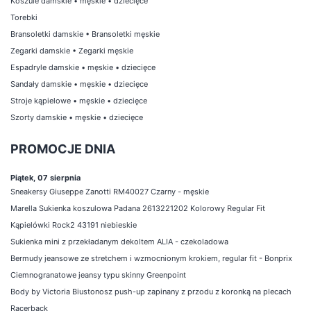
Koszule damskie
•
męskie
•
dziecięce
Torebki
Bransoletki damskie
•
Bransoletki męskie
Zegarki damskie
•
Zegarki męskie
Espadryle damskie
•
męskie
•
dziecięce
Sandały damskie
•
męskie
•
dziecięce
Stroje kąpielowe
•
męskie
•
dziecięce
Szorty damskie
•
męskie
•
dziecięce
PROMOCJE DNIA
Piątek, 07 sierpnia
Sneakersy Giuseppe Zanotti RM40027 Czarny - męskie
Marella Sukienka koszulowa Padana 2613221202 Kolorowy Regular Fit
Kąpielówki Rock2 43191 niebieskie
Sukienka mini z przekładanym dekoltem ALIA - czekoladowa
Bermudy jeansowe ze stretchem i wzmocnionym krokiem, regular fit - Bonprix
Ciemnogranatowe jeansy typu skinny Greenpoint
Body by Victoria Biustonosz push-up zapinany z przodu z koronką na plecach
Racerback