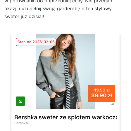
w porównaniu do poprzedniej ceny. Nie przegap
okazji i uzupełnij swoją garderobę o ten stylowy
sweter już dzisiaj!
Stan na 2026-02-06
49.90 zł
39.90 zł
szt
Bershka sweter ze splotem warkoczowym 
Bershka