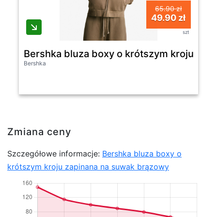
65.90 zł
49.90 zł
szt
Bershka bluza boxy o krótszym kroju zap
Bershka
Zmiana ceny
Szczegółowe informacje:
Bershka bluza boxy o
krótszym kroju zapinana na suwak brązowy