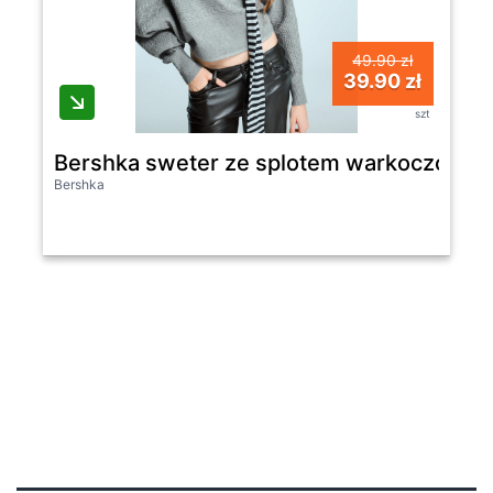
49.90 zł
39.90 zł
szt
Bershka sweter ze splotem warkoczowym 
Bershka