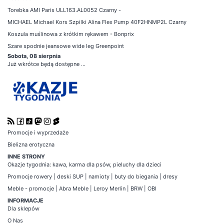
Torebka AMI Paris ULL163.AL0052 Czarny -
MICHAEL Michael Kors Szpilki Alina Flex Pump 40F2HNMP2L Czarny
Koszula muślinowa z krótkim rękawem - Bonprix
Szare spodnie jeansowe wide leg Greenpoint
Sobota, 08 sierpnia
Już wkrótce będą dostępne ...
Promocje i wyprzedaże
Bielizna erotyczna
INNE STRONY
Okazje tygodnia
:
kawa
,
karma dla psów
,
pieluchy dla dzieci
Promocje
rowery
|
deski SUP
|
namioty
|
buty do biegania
|
dresy
Meble - promocje
|
Abra Meble
|
Leroy Merlin
|
BRW
|
OBI
INFORMACJE
Dla sklepów
O Nas