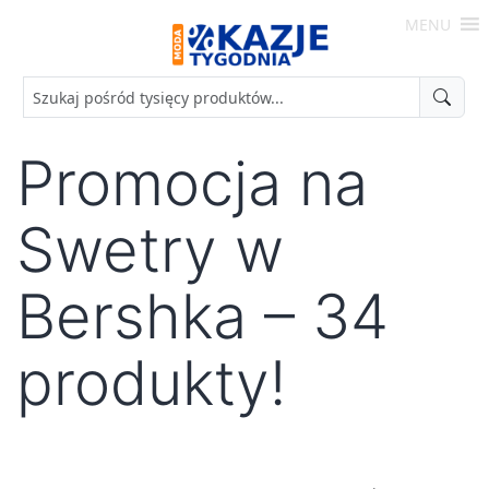
Skip
MENU
to
Moda
content
-
Okazje
Tygodnia
Promocja na
Swetry w
Bershka – 34
produkty!