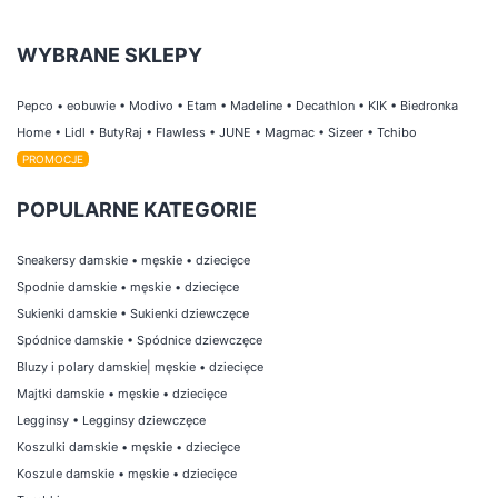
WYBRANE SKLEPY
Pepco
•
eobuwie
•
Modivo
•
Etam
•
Madeline
•
Decathlon
•
KIK
•
Biedronka
Home
•
Lidl
•
ButyRaj
•
Flawless
•
JUNE
•
Magmac
•
Sizeer
•
Tchibo
PROMOCJE
POPULARNE KATEGORIE
Sneakersy damskie
•
męskie
•
dziecięce
Spodnie damskie
•
męskie
•
dziecięce
Sukienki damskie
•
Sukienki dziewczęce
Spódnice damskie
•
Spódnice dziewczęce
Bluzy i polary damskie
|
męskie
•
dziecięce
Majtki damskie
•
męskie
•
dziecięce
Legginsy
•
Legginsy dziewczęce
Koszulki damskie
•
męskie
•
dziecięce
Koszule damskie
•
męskie
•
dziecięce