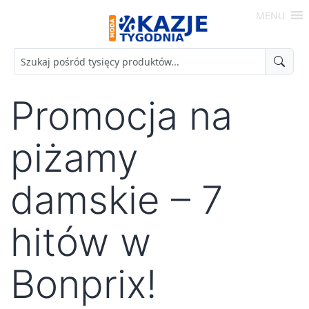
Skip
MENU
to
Moda
content
-
Okazje
Tygodnia
Promocja na
piżamy
damskie – 7
hitów w
Bonprix!