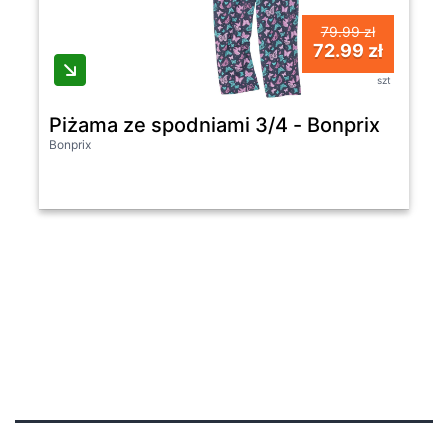
79.99 zł
72.99 zł
szt
Piżama ze spodniami 3/4 - Bonprix
Bonprix