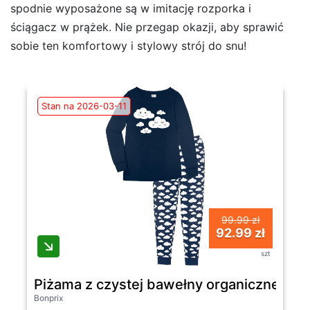
spodnie wyposażone są w imitację rozporka i
ściągacz w prążek. Nie przegap okazji, aby sprawić
sobie ten komfortowy i stylowy strój do snu!
Stan na 2026-03-11
99.99 zł
92.99 zł
szt
Piżama z czystej bawełny organicznej - B
Bonprix