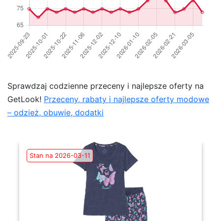
Sprawdzaj codzienne przeceny i najlepsze oferty na
GetLook!
Przeceny, rabaty i najlepsze oferty modowe
– odzież, obuwie, dodatki
Stan na 2026-03-11