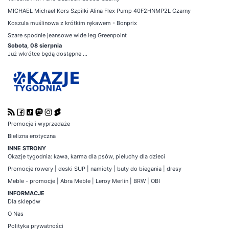
MICHAEL Michael Kors Szpilki Alina Flex Pump 40F2HNMP2L Czarny
Koszula muślinowa z krótkim rękawem - Bonprix
Szare spodnie jeansowe wide leg Greenpoint
Sobota, 08 sierpnia
Już wkrótce będą dostępne ...
Promocje i wyprzedaże
Bielizna erotyczna
INNE STRONY
Okazje tygodnia
:
kawa
,
karma dla psów
,
pieluchy dla dzieci
Promocje
rowery
|
deski SUP
|
namioty
|
buty do biegania
|
dresy
Meble - promocje
|
Abra Meble
|
Leroy Merlin
|
BRW
|
OBI
INFORMACJE
Dla sklepów
O Nas
Polityka prywatności