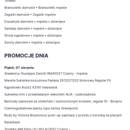
Torebki
Bransoletki damskie
•
Bransoletki męskie
Zegarki damskie
•
Zegarki męskie
Espadryle damskie
•
męskie
•
dziecięce
Sandały damskie
•
męskie
•
dziecięce
Stroje kąpielowe
•
męskie
•
dziecięce
Szorty damskie
•
męskie
•
dziecięce
PROMOCJE DNIA
Piątek, 07 sierpnia
Sneakersy Giuseppe Zanotti RM40027 Czarny - męskie
Marella Sukienka koszulowa Padana 2613221202 Kolorowy Regular Fit
Kąpielówki Rock2 43191 niebieskie
Sukienka mini z przekładanym dekoltem ALIA - czekoladowa
Bermudy jeansowe ze stretchem i wzmocnionym krokiem, regular fit - Bonprix
Ciemnogranatowe jeansy typu skinny Greenpoint
Body by Victoria Biustonosz push-up zapinany z przodu z koronką na plecach
Racerback
Torebka AMI Paris ULL163.AL0052 Czarny -