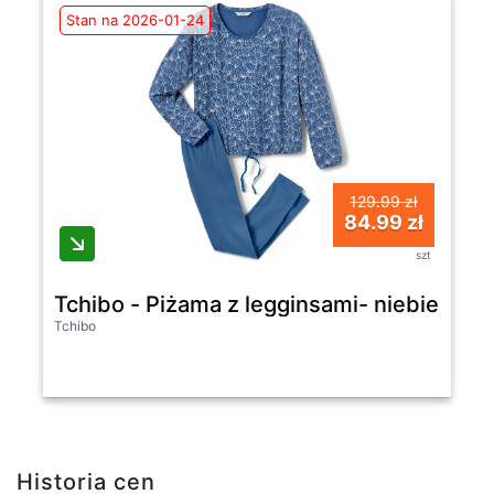
Stan na 2026-01-24
129.99 zł
84.99 zł
szt
Tchibo - Piżama z legginsami- niebieski
Tchibo
Historia cen