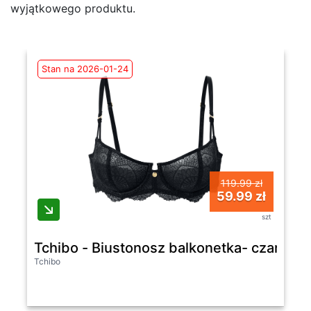
wyjątkowego produktu.
Stan na 2026-01-24
119.99 zł
59.99 zł
szt
Tchibo - Biustonosz balkonetka- czarny
Tchibo