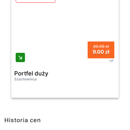
29.99 zł
9.00 zł
szt
Portfel duży
Szachownica
Historia cen