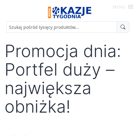
Skip
MENU
to
Moda
content
-
Okazje
Tygodnia
Promocja dnia:
Portfel duży –
największa
obniżka!