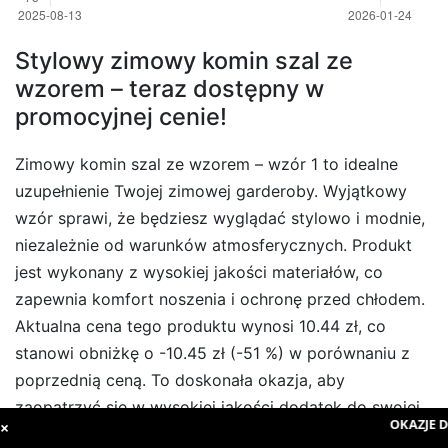
Stylowy zimowy komin szal ze
wzorem – teraz dostępny w
promocyjnej cenie!
Zimowy komin szal ze wzorem – wzór 1 to idealne
uzupełnienie Twojej zimowej garderoby. Wyjątkowy
wzór sprawi, że będziesz wyglądać stylowo i modnie,
niezależnie od warunków atmosferycznych. Produkt
jest wykonany z wysokiej jakości materiałów, co
zapewnia komfort noszenia i ochronę przed chłodem.
Aktualna cena tego produktu wynosi 10.44 zł, co
stanowi obniżkę o -10.45 zł (-51 %) w porównaniu z
poprzednią ceną. To doskonała okazja, aby
zaopatrzyć się w wysokiej jakości dodatek do swojej
OKAZJE DN
×
zimowej garderoby, nie przepłacając przy tym. Nie