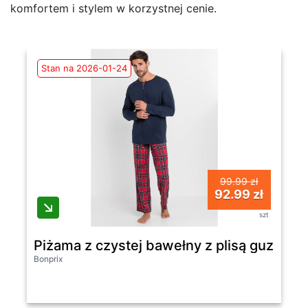
komfortem i stylem w korzystnej cenie.
Stan na 2026-01-24
99.99 zł
92.99 zł
szt
Piżama z czystej bawełny z plisą guzikową
Bonprix