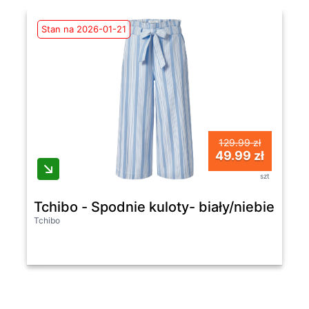
Stan na 2026-01-21
129.99 zł
49.99 zł
szt
Tchibo - Spodnie kuloty- biały/niebieski/w
Tchibo