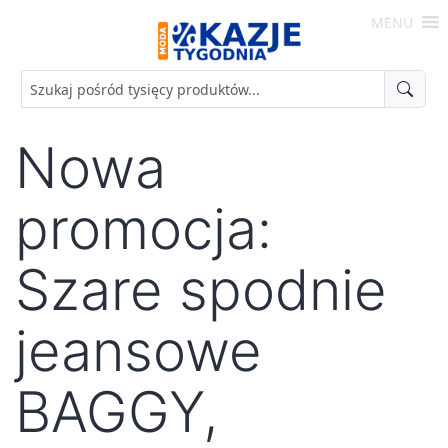
Skip
MENU
to
Moda
content
-
Okazje
Tygodnia
Nowa
promocja:
Szare spodnie
jeansowe
BAGGY,