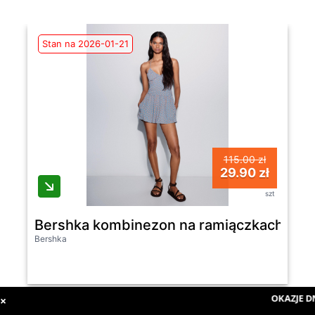
Stan na 2026-01-21
115.00 zł
29.90 zł
szt
Bershka kombinezon na ramiączkach wie
Bershka
OKAZJE DN
×