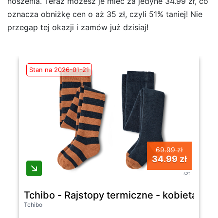
noszenia. Teraz możesz je mieć za jedyne 34.99 zł, co
oznacza obniżkę cen o aż 35 zł, czyli 51% taniej! Nie
przegap tej okazji i zamów już dzisiaj!
Stan na 2026-01-21
69.99 zł
34.99 zł
szt
Tchibo - Rajstopy termiczne - kobieta|m
Tchibo