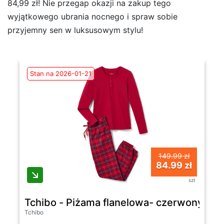
84,99 zł! Nie przegap okazji na zakup tego
wyjątkowego ubrania nocnego i spraw sobie
przyjemny sen w luksusowym stylu!
Stan na 2026-01-21
149.99 zł
84.99 zł
szt
Tchibo - Piżama flanelowa- czerwony
Tchibo