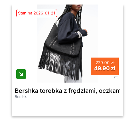
Stan na 2026-01-21
229.00 zł
49.90 zł
szt
Bershka torebka z frędzlami, oczkami i 
Bershka