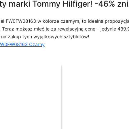
ty marki Tommy Hilfiger! -46% zni
del FW0FW08163 w kolorze czarnym, to idealna propozycj
 Teraz możesz mieć je za rewelacyjną cenę – jedynie 439.99
ji na zakup tych wyjątkowych sztybletów!
 FW0FW08163 Czarny
FW08163 Czarny