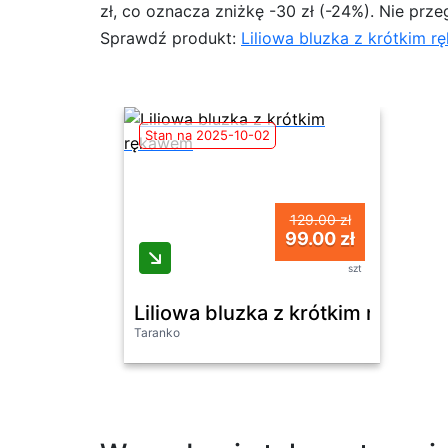
zł, co oznacza zniżkę -30 zł (-24%). Nie prze
Sprawdź produkt:
Liliowa bluzka z krótkim 
Stan na 2025-10-02
129.00 zł
99.00 zł
szt
Liliowa bluzka z krótkim rękawe
Taranko