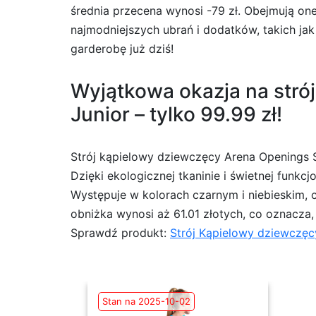
średnia przecena wynosi -79 zł. Obejmują one
najmodniejszych ubrań i dodatków, takich jak
garderobę już dziś!
Wyjątkowa okazja na stró
Junior – tylko 99.99 zł!
Strój kąpielowy dziewczęcy Arena Openings 
Dzięki ekologicznej tkaninie i świetnej funk
Występuje w kolorach czarnym i niebieskim, 
obniżka wynosi aż 61.01 złotych, co oznacza, 
Sprawdź produkt:
Strój Kąpielowy dziewczęc
Stan na 2025-10-02