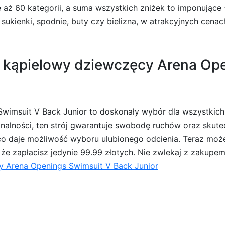
 aż 60 kategorii, a suma wszystkich zniżek to imponujące 
 sukienki, spodnie, buty czy bielizna, w atrakcyjnych cena
j kąpielowy dziewczęcy Arena Op
Swimsuit V Back Junior to doskonały wybór dla wszystkic
cjonalności, ten strój gwarantuje swobodę ruchów oraz sku
co daje możliwość wyboru ulubionego odcienia. Teraz może
że zapłacisz jedynie 99.99 złotych. Nie zwlekaj z zakupem i
y Arena Openings Swimsuit V Back Junior