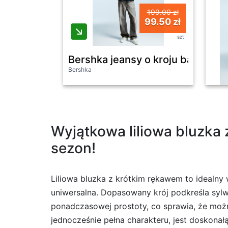
199.00 zł
99.50 zł
szt
Bershka jeansy o kroju baggy z 
Bershka
Wyjątkowa liliowa bluzka
sezon!
Liliowa bluzka z krótkim rękawem to idealny 
uniwersalna. Dopasowany krój podkreśla sylw
ponadczasowej prostoty, co sprawia, że można
jednocześnie pełna charakteru, jest doskonał