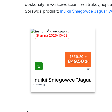
doskonałymi właściwościami w atrakcyjnej ce
Sprawdź produkt:
Inuikii Śniegowce Jaguar W
Stan na 2025-10-02
1359.20 zł
849.50 zł
szt
Inuikii Śniegowce "Jaguar Wild"
Catwalk