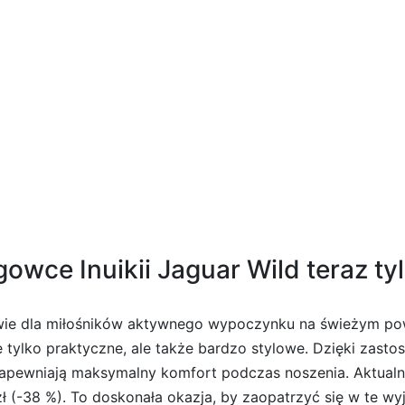
na Openings Swimsuit V Back Junior
wce Inuikii Jaguar Wild teraz tyl
uwie dla miłośników aktywnego wypoczynku na świeżym pow
 tylko praktyczne, ale także bardzo stylowe. Dzięki zasto
zapewniają maksymalny komfort podczas noszenia. Aktualn
ł (-38 %). To doskonała okazja, by zaopatrzyć się w te wy