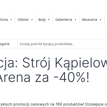
lizna
Odzież
Buty
Galanteria
Akcesoria
a: Strój Kąpielo
rena za -40%!
zwykłych promocji cenowych na 169 produktów! Dzisiejsze ob