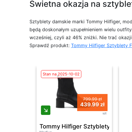
Świetna okazja na sztyble
Sztyblety damskie marki Tommy Hilfiger, mo
będą doskonałym uzupełnieniem wielu outfity.
wcześniej, czyli aż 46% zniżki. Nie trać okaz
Sprawdź produkt:
Tommy Hilfiger Sztyblety
Stan na 2025-10-02
799.99 zł
439.99 zł
szt
Tommy Hilfiger Sztyblety FW0