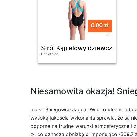
0.00 zł
szt
Strój Kąpielowy dziewczęcy Are
Decathlon
Niesamowita okazja! Śniego
Inuikii Śniegowce Jaguar Wild to idealne ob
wysoką jakością wykonania sprawia, że są nie
odporne na trudne warunki atmosferyczne i 
zł, co oznacza obniżkę o imponujące -509.7 z