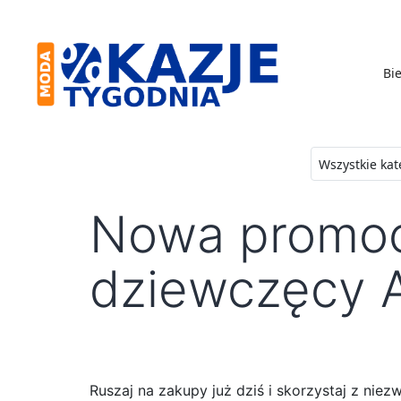
Skip
to
content
Bie
Moda
-
Okazje
Nowa promocj
Tygodnia
dziewczęcy A
Ruszaj na zakupy już dziś i skorzystaj z nie