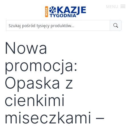
Skip
MENU
to
Moda
content
-
Okazje
Tygodnia
Nowa
promocja:
Opaska z
cienkimi
miseczkami –