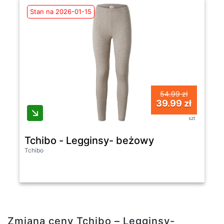
Stan na 2026-01-15
54.99 zł
39.99 zł
szt
Tchibo - Legginsy- beżowy
Tchibo
Zmiana ceny Tchibo – Legginsy-