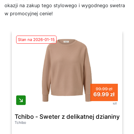
okazji na zakup tego stylowego i wygodnego swetra
w promocyjnej cenie!
Stan na 2026-01-15
99.99 zł
69.99 zł
szt
Tchibo - Sweter z delikatnej dzianiny- b
Tchibo