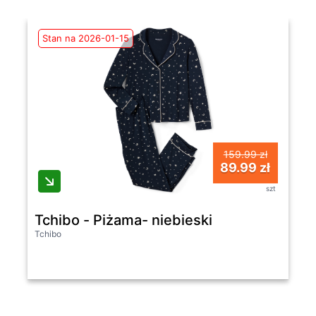
Stan na 2026-01-15
159.99 zł
89.99 zł
szt
Tchibo - Piżama- niebieski
Tchibo