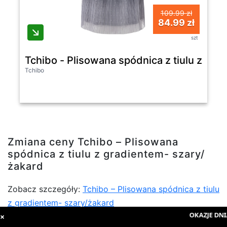
109.99 zł
84.99 zł
szt
Tchibo - Plisowana spódnica z tiulu z gra
Tchibo
Zmiana ceny Tchibo – Plisowana
spódnica z tiulu z gradientem- szary/
żakard
Zobacz szczegóły:
Tchibo – Plisowana spódnica z tiulu
z gradientem- szary/żakard
OKAZJE DNIA
×